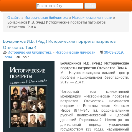
О сайте
»
Историческая библиотека
»
Исторические личности
»
Бочарников И.В. (Ред.) Исторические портреты патриотов
Отечества. Том 4
Бочарников И.В. (Ред.) Исторические портреты патриотов
Отечества. Том 4
Историческая библиотека
»
Исторические личности
30-03-2019,
15:04
1557
Бочарников И.В. (Ред.) Исторические
портреты патриотов Отечества. Том 4
М.: Научно-исследовательский центр
проблем национальной безопасности,
2019. — 214 с.
Четвертый том коллективной
монографии «Исторические портреты
патриотов Отечества» начинается
очерком о Великом князе Киевском
Игоре (877–945 гг.), родоначальнике
русской великокняжеской и царской
династий Рюриковичей. Несмотря на
длительный период управления
государством (33 года), насыщенный