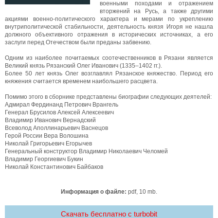
военными походами и отражением
вторжений на Русь, а также другими
акциями военно-политического характера и мерами по укреплению
внутриполитической стабильности, деятельность князя Игоря не нашла
должного объективного отражения в исторических источниках, а его
заслуги перед Отечеством были преданы забвению.
Одним из наиболее почитаемых соотечественников в Рязани является
Великий князь Рязанский Олег Иванович (1335–1402 гг.).
Более 50 лет князь Олег возглавлял Рязанское княжество. Период его
княжения считается временем наибольшего расцвета.
Помимо этого в сборнике представлены биографии следующих деятелей:
Адмирал Фердинанд Петрович Врангель
Генерал Брусилов Алексей Алексеевич
Владимир Иванович Вернадский
Всеволод Аполлинарьевич Васнецов
Герой России Вера Волошина
Николай Григорьевич Егорычев
Генеральный конструктор Владимир Николаевич Челомей
Владимир Георгиевич Букин
Николай Константинович Байбаков
Информация о файле:
pdf, 10 mb.
Скачать бесплатно c turbobit