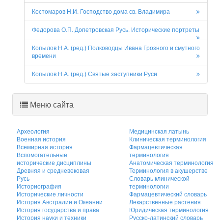
Костомаров Н.И. Господство дома св. Владимира
Федорова О.П. Допетровская Русь. Исторические портреты
Копылов Н.А. (ред.) Полководцы Ивана Грозного и смутного
времени
Копылов Н.А. (ред.) Святые заступники Руси
Меню сайта
Археология
Медицинская латынь
Военная история
Клиническая терминология
Всемирная история
Фармацевтическая
Вспомогательные
терминология
исторические дисциплины
Анатомическая терминология
Древняя и средневековая
Терминология в акушерстве
Русь
Словарь клинической
Историография
терминологии
Исторические личности
Фармацевтический словарь
История Австралии и Океании
Лекарственные растения
История государства и права
Юридическая терминология
История науки и техники
Русско-латинский словарь