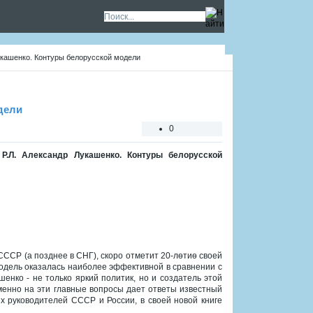
укашенко. Контуры белорусской модели
дели
0
Р.Л. Александр Лукашенко. Контуры белорусской
 СССР (а позднее в СНГ), скоро отметит 20-лѳтиѳ своей
одель оказалась наиболее эффективной в сравнении с
енко - не только яркий политик, но и создатель этой
менно на эти главные вопросы дает ответы известный
х руководителей СССР и России, в своей новой книге