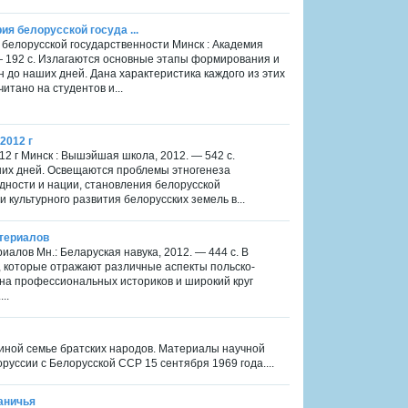
ия белорусской госуда ...
я белорусской государственности Минск : Академия
— 192 с. Излагаются основные этапы формирования и
 до наших дней. Дана характеристика каждого из этих
итано на студентов и...
2012 г
12 г Минск : Вышэйшая школа, 2012. — 542 с.
ших дней. Освещаются проблемы этногенеза
дности и нации, становления белорусской
 культурного развития белорусских земель в...
атериалов
иалов Мн.: Беларуская навука, 2012. — 444 с. В
 которые отражают различные аспекты польско-
 на профессиональных историков и широкий круг
..
единой семье братских народов. Материалы научной
уссии с Белорусской ССР 15 сентября 1969 года....
раничья