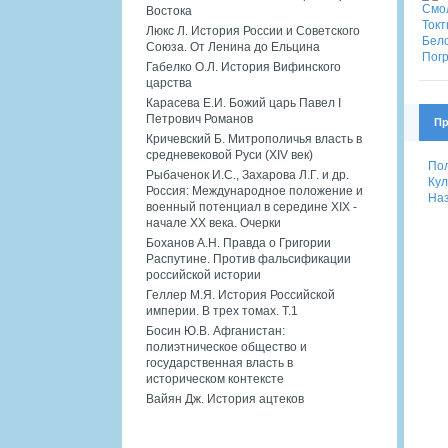
Востока
Люкс Л. История России и Советского
Союза. От Ленина до Ельцина
Габелко О.Л. История Вифинского
царства
Карасева Е.И. Божий царь Павел I
Петрович Романов
Пр
Кричевский Б. Митрополичья власть в
средневековой Руси (XIV век)
Пол
Рыбаченок И.С., Захарова Л.Г. и др.
Кул
Россия: Международное положение и
Наз
военный потенциал в середине XIX -
начале XX века. Очерки
Боханов А.Н. Правда о Григории
Распутине. Против фальсификации
российской истории
Геллер М.Я. История Российской
империи. В трех томах. Т.1
Босин Ю.В. Афганистан:
полиэтническое общество и
государственная власть в
историческом контексте
Вайян Дж. История ацтеков