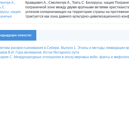
Кравцевич А., Смоленчук А., Токть С. Белорусы: нация Погранич
пограничной зоне между двумя крупными ветвями христианст
успехом соперничающих на территории страны на протяжении
трактуется как зона давнего культурно-цивилизационного конф
едыдущие новости:
итика раскрестьянивания в Сибири. Выпуск 1. Этапы и методы ликвидации кре
аков В.И. Гора великанов: Исток Янтарного пути
ария С. Международные отношения в эпоху мировых войн: факты и мифолог