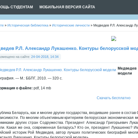
ОЩЬ СТУДЕНТАМ
МОБИЛЬНАЯ ВЕРСИЯ САЙТА
йте
»
Историческая библиотека
»
Исторические личности
» Медведев Р.Л. Александр Л
ведев Р.Л. Александр Лукашенко. Контуры белорусской мо
азмещено на сайте:
24-04-2018, 14:34
Медведев 
модели
графия. — М.: ББПГ, 2010. — 320 с.
рмация о файле:
pdf, 14 mb
Скачать бесплатно
ублика Беларусь, как и многие другие государства, входившие ранее в состав
висимости. По многим объективным критериям белорусская экономическая м
омиками других стран Содружества. Президент Александр Григорьевич Лукаш
ли. Какая же она, современная Беларусь? Кто он, президент Лукашенко? И
ийский историк Рой Медведев, автор лучших политических биографий многи
ксандр Лукашенко. Контуры белорусской модели».