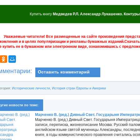
Купить книгу
Медведев Р.Л. Александр Лукашенко. Контур
Уважаемые читатели! Все размещенные на сайте произведения предст
комления и в целях популяризации и рекламы бумажных изданий.Скачать 
е купить ее в бумажном или электронном виде, ознакомившись с предложе
мментарии:
Оставить комментарий
егория:
Исторические личности
,
История стран Европы и Америки
угие новости по теме:
Марченко В. (ред.) Дивный Свет. Государыня Императри
Марченко В. (ред.) Дивный Свет. Государыня Императри
записи, переписка, жизнеописание Москва: Русский паломн
английском языке святой мученицы Александры, последн
книге, в годы коммунистического правления считались осо