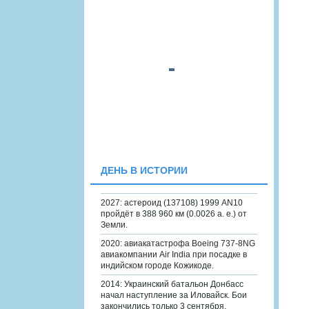
ДЕНЬ В ИСТОРИИ
2027: астероид (137108) 1999 AN10
пройдёт в 388 960 км (0.0026 а. е.) от
Земли.
2020: авиакатастрофа Boeing 737-8NG
авиакомпании Air India при посадке в
индийском городе Кожикоде.
2014: Украинский батальон Донбасс
начал наступление за Иловайск. Бои
закончились только 3 сентября.