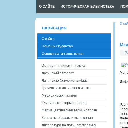
О САЙТЕ
ИСТОРИЧЕСКАЯ БИБЛИОТЕКА
ПОМ
О са
НАВИГАЦИЯ
О сайте
Мед
Помощь студентам
Р
Основы латинского языка
История латинского языка
Моно
Латинский алфавит
Латинские (римские) цифры
Инфо
Грамматика латинского языка
Медицинская латынь
Клиническая терминология
Респ
неза
Фармацевтическая терминология
экон
Крылатые фразы и выражения
моде
росс
Литература по латинскому языку
«Але