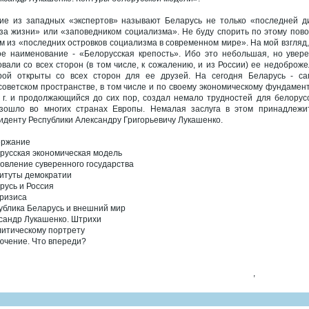
ие из западных «экспертов» называют Беларусь не только «последней ди
за жизни» или «заповедником социализма». Не буду спорить по этому пов
м из «последних островков социализма в современном мире». На мой взгляд
ое наименование - «Белорусская крепость». Ибо это небольшая, но увер
овали со всех сторон (в том числе, к сожалению, и из России) ее недоброж
рой открыты со всех сторон для ее друзей. На сегодня Беларусь - са
советском пространстве, в том числе и по своему экономическому фундамен
 г. и продолжающийся до сих пор, создал немало трудностей для белорусск
зошло во многих странах Европы. Немалая заслуга в этом принадлежит
иденту Республики Александру Григорьевичу Лукашенко.
ержание
русская экономическая модель
овление суверенного государства
итуты демократии
русь и Россия
кризиса
ублика Беларусь и внешний мир
сандр Лукашенко. Штрихи
литическому портрету
ючение. Что впереди?
,