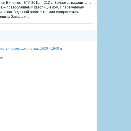
ья Вильнюс : ЕГУ, 2011. – 212 с. Беларусь находится в
ва – православием и католицизмом, с переменным
 веков. В данной работе термин «пограничье»
ликта Запада и...
стьянского хозяйства. 1930 - 1940 гг
ия