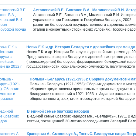
Астаповский В.Е., Божанов В.А., Малиновский В.И. Истор
Астаповский В.Е., Божанов В.А., Малиновский В.И. Истори
управления при Президенте Республики Беларусь, 2002. 
развития белорусской государственности с древних времён
этапов в конкретных исторических условиях. Пособие рассч
Новик Е.К. и др. История Беларуси с древнейших времен до 
Новик Е.К. и др. История Беларуси с древнейших времен до 20
Представлена история Беларуси с древнейших времен до на
(происхождения) белорусов, формирования белорусской наро
государственности, социально-экономического, политического и
Польша - Беларусь (1921-1953): Сборник документов и м
Польша - Беларусь (1921-1953): Сборник документов и матер
сборнике представлены оригинальные архивные документы,
белорусских отношений в 1921-1953 гг. Издание рассчитано
общественности, всех, кто интересуется историей Беларуси..
В единой семье братских народов
В единой семье братских народов Мн., «Беларусь», 1971. В 
сессии, посвященной 30-летию воссоединения Западной Белор
Кравцевич А., Смоленчук А., Токть С. Белорусы: нация Пог