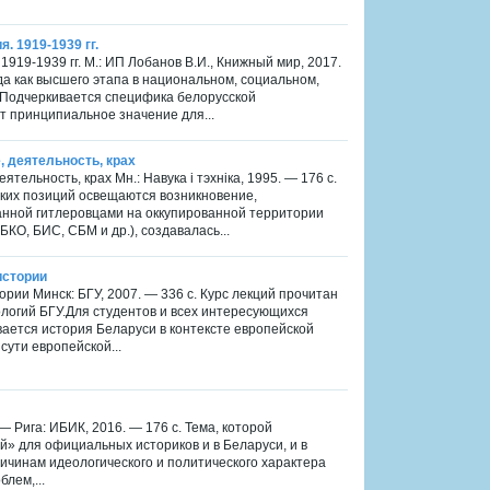
. 1919-1939 гг.
919-1939 гг. М.: ИП Лобанов В.И., Книжный мир, 2017.
да как высшего этапа в национальном, социальном,
. Подчеркивается специфика белорусской
т принципиальное значение для...
, деятельность, крах
ельность, крах Мн.: Навука i тэхніка, 1995. — 176 с.
ких позиций освещаются возникновение,
анной гитлеровцами на оккупированной территории
БКО, БИС, СБМ и др.), создавалась...
истории
рии Минск: БГУ, 2007. — 336 с. Курс лекций прочитан
логий БГУ.Для студентов и всех интересующихся
ается история Беларуси в контексте европейской
ути европейской...
— Рига: ИБИК, 2016. — 176 с. Тема, которой
» для официальных историков и в Беларуси, и в
ричинам идеологического и политического характера
лем,...