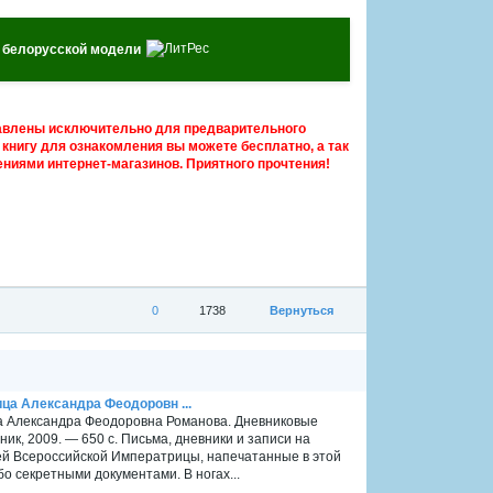
ы белорусской модели
авлены исключительно для предварительного
книгу для ознакомления вы можете бесплатно, а так
ниями интернет-магазинов. Приятного прочтения!
0
1738
Вернуться
ца Александра Феодоровн ...
ца Александра Феодоровна Романова. Дневниковые
ик, 2009. — 650 с. Письма, дневники и записи на
ей Всероссийской Императрицы, напечатанные в этой
бо секретными документами. В ногах...