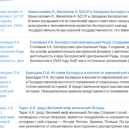
Криштапович Л., Филиппов А. БССР и Западная Белоруссия
Криштапович Л., Филиппов А. БССР и Западная Белоруссия. 1
В книге раскрывается исторический смысл советского перио
культурном и экономическом развитии белорусского народа
государственности как союзной государственности, что имее
Соловьев А.К. Белорусская Центральная Рада. Создание
Соловьев А.К. Белорусская Центральная Рада. Создание, деят
На основе документальных материалов впервые с критичес
деятельность и крах Белорусской Центральной Рады, созд
Белоруссии в 1943 году. БЦР, как и остальные организации (
Бригадин П.И. История Беларуси в контексте европейской 
Бригадин П.И. История Беларуси в контексте европейской исто
в Государственном институте управления и социальных техно
отечественной историей. В представленном курсе рассматрив
истории. Принципиально важным представляется понимание с
Тарас А.Е. (ред.) Великий миф маленькой Летувы
Тарас А.Е. (ред.) Великий миф маленькой Летувы Сборник статей. 
посвящены статьи сборника, является «неудобной» и «неприятной
соседних с ней странах — Летуве, России, Украине, Польше. По п
они уклоняются от объективного всестороннего рассмотрения проб