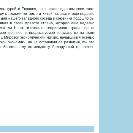
ктатурой в Европе», но и «заповедником советского
оду с людьми, которые и Китай называли еще недавно
, для нашего западного соседа и союзника подошло бы
енная в своей правоте страна, которую еще недавно
елатели. Но это и очень гостеприимная страна, ворота
мое прочное и предсказуемое государство на всем
ту. Мировой экономический кризис, начавшийся осенью
ой экономики, но не остановил ее развития, как это
 бессменному «коменданту Белорусской крепости»,