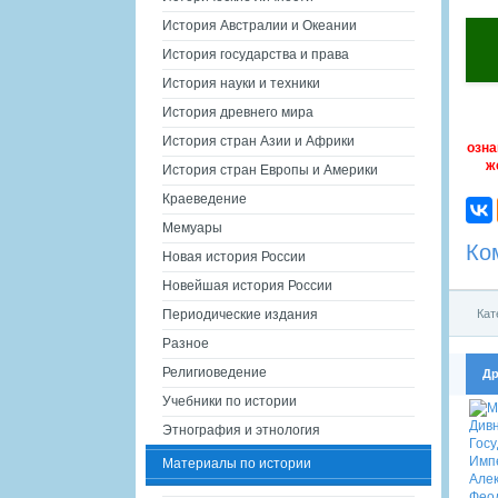
История Австралии и Океании
История государства и права
История науки и техники
История древнего мира
История стран Азии и Африки
озна
ж
История стран Европы и Америки
Краеведение
Мемуары
Ко
Новая история России
Новейшая история России
Кат
Периодические издания
Разное
Религиоведение
Др
Учебники по истории
Этнография и этнология
Материалы по истории