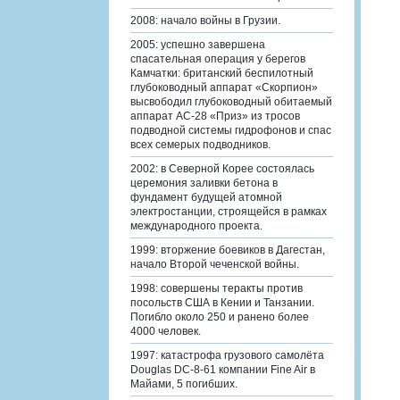
2008: начало войны в Грузии.
2005: успешно завершена
спасательная операция у берегов
Камчатки: британский беспилотный
глубоководный аппарат «Скорпион»
высвободил глубоководный обитаемый
аппарат АС-28 «Приз» из тросов
подводной системы гидрофонов и спас
всех семерых подводников.
2002: в Северной Корее состоялась
церемония заливки бетона в
фундамент будущей атомной
электростанции, строящейся в рамках
международного проекта.
1999: вторжение боевиков в Дагестан,
начало Второй чеченской войны.
1998: совершены теракты против
посольств США в Кении и Танзании.
Погибло около 250 и ранено более
4000 человек.
1997: катастрофа грузового самолёта
Douglas DC-8-61 компании Fine Air в
Майами, 5 погибших.