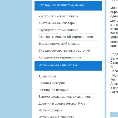
Словари по латинскому языку
Мног
обра
Русско-латинский словарь
одни
друг
Анатомический словарь
атак
кото
Акушерская терминология
пост
Словарь клинической терминологии
2008
прои
Фармацевтический словарь
през
Словарь лекарственных растений
Сод
Юридическая терминология
Бело
Стан
Историческая библиотека
Инст
Бела
Год 
Археология
Респ
Военная история
Алек
К по
Всемирная история
Закл
Вспомогательные ист. дисциплины
Древняя и средневековая Русь
Историография
Исторические личности