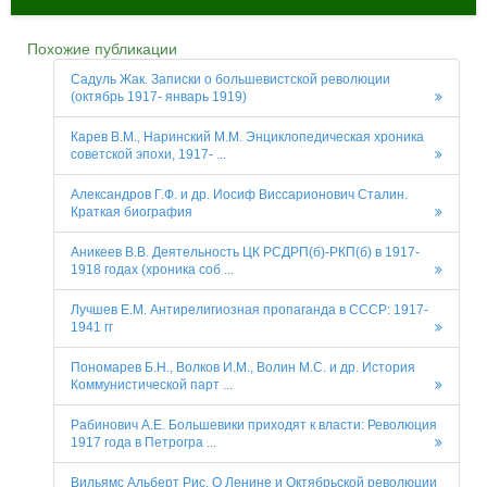
Похожие публикации
Садуль Жак. Записки о большевистской революции
(октябрь 1917- январь 1919)
Карев В.М., Наринский М.М. Энциклопедическая хроника
советской эпохи, 1917- ...
Александров Г.Ф. и др. Иосиф Виссарионович Сталин.
Краткая биография
Аникеев В.В. Деятельность ЦК РСДРП(б)-РКП(б) в 1917-
1918 годах (хроника соб ...
Лучшев Е.М. Антирелигиозная пропаганда в СССР: 1917-
1941 гг
Пономарев Б.Н., Волков И.М., Волин М.С. и др. История
Коммунистической парт ...
Рабинович А.Е. Большевики приходят к власти: Революция
1917 года в Петрогра ...
Вильямс Альберт Рис. О Ленине и Октябрьской революции