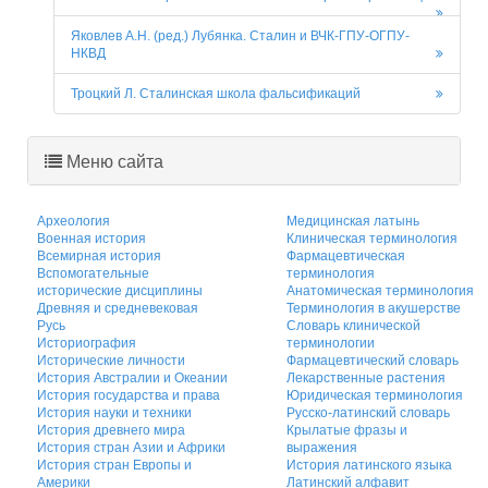
Яковлев А.Н. (ред.) Лубянка. Сталин и ВЧК-ГПУ-ОГПУ-
НКВД
Троцкий Л. Сталинская школа фальсификаций
Меню сайта
Археология
Медицинская латынь
Военная история
Клиническая терминология
Всемирная история
Фармацевтическая
Вспомогательные
терминология
исторические дисциплины
Анатомическая терминология
Древняя и средневековая
Терминология в акушерстве
Русь
Словарь клинической
Историография
терминологии
Исторические личности
Фармацевтический словарь
История Австралии и Океании
Лекарственные растения
История государства и права
Юридическая терминология
История науки и техники
Русско-латинский словарь
История древнего мира
Крылатые фразы и
История стран Азии и Африки
выражения
История стран Европы и
История латинского языка
Америки
Латинский алфавит