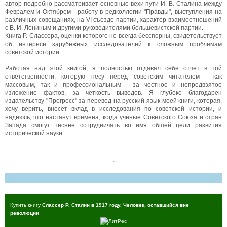
автор подробно рассматривает основные вехи пути И. В. Сталина между
Февралем и Октябрем - работу в редколлегии "Правды", выступления на
различных совещаниях, на VI съезде партии, характер взаимоотношений
с В. И. Лениным и другими руководителями большевистской партии.
Книга Р. Слассера, оценки которого не всегда бесспорны, свидетельствует
об интересе зарубежных исследователей к сложным проблемам
советской истории.
Работая над этой книгой, я полностью отдавал себе отчет в той
ответственности, которую несу перед советским читателем - как
массовым, так и профессиональным - за честное и непредвзятое
изложение фактов, за четкость выводов. Я глубоко благодарен
издательству "Прогресс" за перевод на русский язык моей книги, которая,
хочу верить, внесет вклад в исследования по советской истории, и
надеюсь, что настанут времена, когда ученые Советского Союза и стран
Запада смогут теснее сотрудничать во имя обшей цели развития
исторической науки.
,
Купить книгу
Слассер Р. Сталин в 1917 году. Человек, оставшийся вне
революции