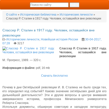
О сайте
»
Историческая библиотека
»
Исторические личности
»
Слассер Р. Сталин в 1917 году. Человек, оставшийся вне революции
Слассер Р. Сталин в 1917 году. Человек, оставшийся вне
революции
Исторические личности
,
Новейшая история России
30-04-2017,
07:28
3217
Слассер Р. Сталин в 1917 году.
Человек, оставшийся вне
революции
М.: Прогресс, 1989. — 320 с.
Информация о файле:
pdf, 16 mb
Скачать бесплатно
Почему в дни Октябрьской революции И. В. Сталина не было среди тех,
кто определил ход событий? Каково значение октябрьских дней для его
дальнейшей деятельности? Эти и другие вопросы в центре внимания
американского историка, профессора Мичиганского университета
Роберта Слассера.
Используя документы, обширную советскую и западную литературу,