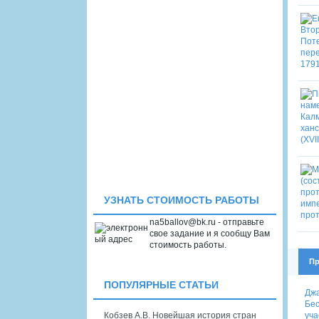
УЗНАТЬ СТОИМОСТЬ РАБОТЫ
na5ballov@bk.ru - отправьте
свое задание и я сообщу Вам
стоимость работы.
Пр
ПОПУЛЯРНЫЕ СТАТЬИ
Джа
Бес
уча
Кобзев А.В. Новейшая история стран