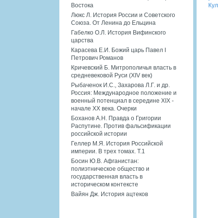
Кул
Востока
Люкс Л. История России и Советского
Союза. От Ленина до Ельцина
Габелко О.Л. История Вифинского
царства
Карасева Е.И. Божий царь Павел I
Петрович Романов
Кричевский Б. Митрополичья власть в
средневековой Руси (XIV век)
Рыбаченок И.С., Захарова Л.Г. и др.
Россия: Международное положение и
военный потенциал в середине XIX -
начале XX века. Очерки
Боханов А.Н. Правда о Григории
Распутине. Против фальсификации
российской истории
Геллер М.Я. История Российской
империи. В трех томах. Т.1
Босин Ю.В. Афганистан:
полиэтническое общество и
государственная власть в
историческом контексте
Вайян Дж. История ацтеков