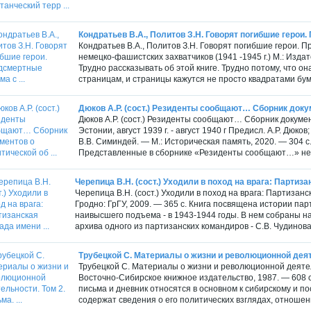
Кондратьев В.А., Политов З.Н. Говорят погибшие герои.
Кондратьев В.А., Политов З.Н. Говорят погибшие герои. 
немецко-фашистских захватчиков (1941 -1945 г.) М.: Изда
Трудно рассказывать об этой книге. Трудно потому, что он
страницам, и страницы кажутся не просто квадратами бума
Дюков А.Р. (сост.) Резиденты сообщают… Сборник докум
Дюков А.Р. (сост.) Резиденты сообщают… Сборник докумен
Эстонии, август 1939 г. - август 1940 г Предисл. А.Р. Дюков
В.В. Симиндей. — М.: Историческая память, 2020. — 304 с
Представленные в сборнике «Резиденты сообщают…» неи
Черепица В.Н. (сост.) Уходили в поход на врага: Партизан
Черепица В.Н. (сост.) Уходили в поход на врага: Партизанс
Гродно: ГрГУ, 2009. — 365 с. Книга посвящена истории па
наивысшего подъема - в 1943-1944 годы. В нем собраны 
архива одного из партизанских командиров - С.В. Чудинова
Трубецкой С. Материалы о жизни и революционной деятел
Трубецкой С. Материалы о жизни и революционной деятель
Восточно-Сибирское книжное издательство, 1987. — 608 с
письма и дневник относятся в основном к сибирскому и 
содержат сведения о его политических взглядах, отношени