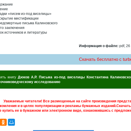
ержание
ение
агадки «писем из-под виселицы»
Раскрытие мистификации
 Предсмертные письма Калиновского
то заключения
ок источников и литературы
Информация о файле:
pdf, 26
Скачать бесплатно c turbo
пить книгу
Дюков А.Р. Письма из-под виселицы Константина Калиновско
точниковедческому исследованию
Уважаемые читатели! Все размещенные на сайте произведения предст
комления и в целях популяризации и рекламы бумажных изданий.Скачать 
е купить ее в бумажном или электронном виде, ознакомившись с предложе