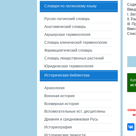
Сод
Словари по латинскому языку
Введ
I. З
Русско-латинский словарь
II. 
III.
Анатомический словарь
Вмес
Спис
Акушерская терминология
Словарь клинической терминологии
Фармацевтический словарь
Словарь лекарственных растений
Юридическая терминология
Историческая библиотека
Ку
ис
Археология
Военная история
Всемирная история
озна
Вспомогательные ист. дисциплины
ж
Древняя и средневековая Русь
Историография
Исторические личности