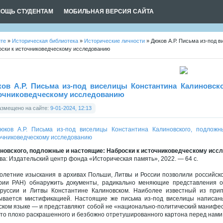
ОЩЬ СТУДЕНТАМ
МОБИЛЬНАЯ ВЕРСИЯ САЙТА
йте
»
Историческая библиотека
»
Исторические личности
» Дюков А.Р. Письма из-под в
оски к источниковедческому исследованию
ов А.Р. Письма из-под виселицы Константина Калиновск
очниковедческому исследованию
азмещено на сайте:
9-01-2024, 12:13
новского, подложные и настоящие: Наброски к источниковедческому исс
ва: Издательский центр фонда «Историческая память», 2022. — 64 с.
олетние изыскания в архивах Польши, Литвы и России позволили российско
рии РАН) обнаружить документы, радикально меняющие представления о 
руссии и Литвы Константине Калиновском. Наиболее известный из прип
ывается мистификацией. Настоящие же письма из-под виселицы написаны
ском языке — и представляют собой не «национально-политический манифест
то плохо раскрашенного и безбожно отретушированного картона перед нами 