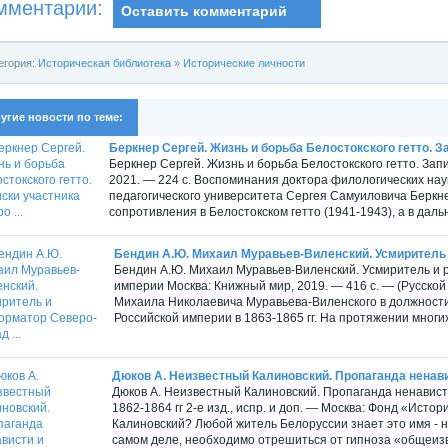
мментарии:
Оставить комментарий
егория:
Историческая библиотека
»
Исторические личности
угие новости по теме:
Беркнер Сергей. Жизнь и борьба Белостокского гетто. За
Беркнер Сергей. Жизнь и борьба Белостокского гетто. Зап
2021. — 224 с. Воспоминания доктора филологических нау
педагогического университета Сергея Самуиловича Беркне
сопротивления в Белостокском гетто (1941-1943), а в даль
Бендин А.Ю. Михаил Муравьев-Виленский. Усмиритель 
Бендин А.Ю. Михаил Муравьев-Виленский. Усмиритель и 
империи Москва: Книжный мир, 2019. — 416 с. — (Русской
Михаила Николаевича Муравьева-Виленского в должности
Российской империи в 1863-1865 гг. На протяжении многих
Дюков А. Неизвестный Калиновский. Пропаганда ненавис
Дюков А. Неизвестный Калиновский. Пропаганда ненависти
1862-1864 гг 2-е изд., испр. и доп. — Москва: Фонд «Исто
Калиновский? Любой житель Белоруссии знает это имя - но
самом деле, необходимо отрешиться от гипноза «общеизве