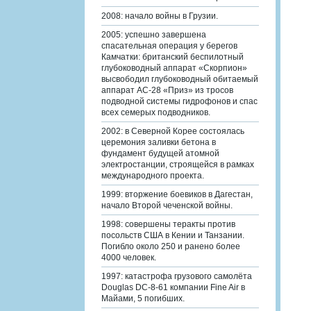
2008: начало войны в Грузии.
2005: успешно завершена
спасательная операция у берегов
Камчатки: британский беспилотный
глубоководный аппарат «Скорпион»
высвободил глубоководный обитаемый
аппарат АС-28 «Приз» из тросов
подводной системы гидрофонов и спас
всех семерых подводников.
2002: в Северной Корее состоялась
церемония заливки бетона в
фундамент будущей атомной
электростанции, строящейся в рамках
международного проекта.
1999: вторжение боевиков в Дагестан,
начало Второй чеченской войны.
1998: совершены теракты против
посольств США в Кении и Танзании.
Погибло около 250 и ранено более
4000 человек.
1997: катастрофа грузового самолёта
Douglas DC-8-61 компании Fine Air в
Майами, 5 погибших.