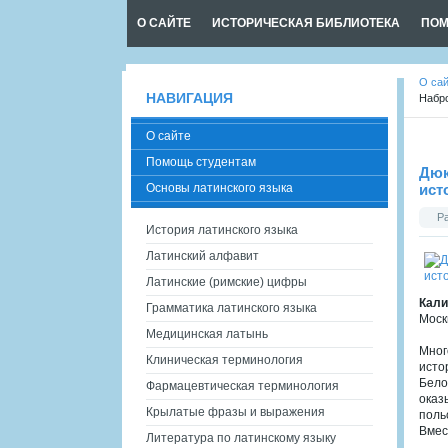
О САЙТЕ
ИСТОРИЧЕСКАЯ БИБЛИОТЕКА
ПОМ
О са
НАВИГАЦИЯ
Набр
О сайте
Помощь студентам
Дюк
Основы латинского языка
ист
Р
История латинского языка
Латинский алфавит
Латинские (римские) цифры
Кали
Грамматика латинского языка
Моск
Медицинская латынь
Мног
Клиническая терминология
исто
Бело
Фармацевтическая терминология
оказ
Крылатые фразы и выражения
поль
Вмес
Литература по латинскому языку