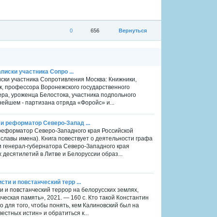
0
656
Вернуться
писки участника Сопро ...
иски участника Сопротивления Москва: Книжники,
к, профессора Воронежского государственного
ра, уроженца Белостока, участника подпольного
нейшем - партизана отряда «Форойс» и...
и реформатор Северо-Запад ...
реформатор Северо-Западного края Российской
 славы имена). Книга повествует о деятельности графа
 генерал-губернатора Северо-Западного края
 десятилетий в Литве и Белоруссии образ...
ти и повстанческий терр ...
 и повстанческий террор на белорусских землях,
рическая память», 2021. — 160 с. Кто такой Константин
 для того, чтобы понять, кем Калиновский был на
стных истин» и обратиться к...