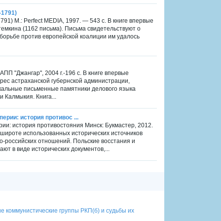
-1791)
91) М.: Perfect MEDIA, 1997. — 543 с. В книге впервые
темкина (1162 письма). Письма свидетельствуют о
 борьбе против европейской коалиции им удалось
АПП "Джангар", 2004 г.-196 с. В книге впервые
рес астраханской губернской администрации,
никальные письменные памятники делового языка
 Калмыкия. Книга...
ерии: история противос ...
рии: история противостояния Минск: Букмастер, 2012.
 широте использованных исторических источников
о-российских отношений. Польские восстания и
ют в виде исторических документов,...
е коммунистические группы РКП(б) и судьбы их