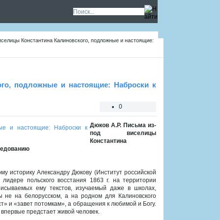
иселицы Константина Калиновского, подложные и настоящие:
ого, подложные и настоящие: Наброски к
0
Дюков А.Р. Письма из-
под виселицы
Константина
ледованию
му историку Александру Дюкову (Институт российской
лидере польского восстания 1863 г. на территории
исываемых ему текстов, изучаемый даже в школах,
 не на белорусском, а на родном для Калиновского
» и «завет потомкам», а обращения к любимой и Богу.
впервые предстает живой человек.