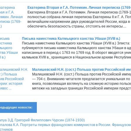
Екатерина Вторая и Г.А. Потемкин. Личная переписка (1769
Екатерина Вторая и Г.А. Потемкин. Личная переписка (1769-17
полностью собрана личная переписка Екатерины II и Г. А. По
величайшем напряжении двух руководителей России, когда в
обеспечить безопасность страны, отстоять ее интересы....
Письма наместника Калмыцкого ханства Убаши (XVIII в.)
Письма наместника Калмыцкого ханства Убаши (XVIII в.) Элиста: 
публикуются письма наместника Калмыцкого ханства Убаши в ад
написанные в период с 1763 по 1769 год. В оборот вводятся у
калмыков XVIII в., хранящиеся в Национальном архиве Республики
Малишевский Н.Н. (сост.) Польша против Российской имп
Малишевский Н.Н. (сост.) Польша против Российской импе
— 704 с. Вниманию читателя предлагается уникальная по
книга, позволяющая взглянуть на сложную историю польск
мятежи на западных границах Российской империи предста
едыдущие новости:
пуа З.Д. Григорий Филиппович Чурсин (1874-1930)
палова К.А. Портреты первых французских коммунистов в России. Французски
стников