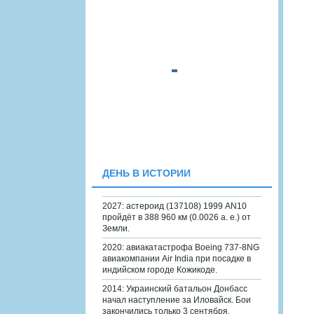
ДЕНЬ В ИСТОРИИ
2027: астероид (137108) 1999 AN10
пройдёт в 388 960 км (0.0026 а. е.) от
Земли.
2020: авиакатастрофа Boeing 737-8NG
авиакомпании Air India при посадке в
индийском городе Кожикоде.
2014: Украинский батальон Донбасс
начал наступление за Иловайск. Бои
закончились только 3 сентября.