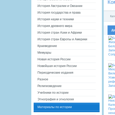
Ко
История Австралии и Океании
История государства и права
Кат
История науки и техники
История древнего мира
Др
История стран Азии и Африки
История стран Европы и Америки
Краеведение
Мемуары
Новая история России
Новейшая история России
Периодические издания
Разное
Религиоведение
Учебники по истории
Этнография и этнология
Материалы по истории