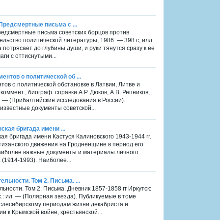
 Предсмертные письма с ...
Предсмертные письма советских борцов против
тельство политической литературы, 1986. — 398 с; илл.
а потрясает до глубины души, и руки тянутся сразу к ее
ги с оттиснутыми...
ентов о политической об ...
тов о политической обстановке в Латвии, Литве и
; коммент., биограф. справки А.Р. Дюков, А.В. Репников,
. — (Прибалтийские исследования в России).
звестные документы советской...
ская бригада имени ...
кая бригада имени Кастуся Калиновского 1943-1944 гг.
ртизанского движения на Гродненщине в период его
наиболее важные документы и материалы личного
 (1914-1993). Наиболее...
ьности. Том 2. Письма. ...
ности. Том 2. Письма. Дневник 1857-1858 гг Иркутск:
.: ил. — (Полярная звезда). Публикуемые в томе
послесибирскому периодам жизни декабриста и
и к Крымской войне, крестьянской...