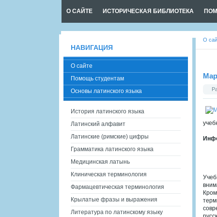
О САЙТЕ
ИСТОРИЧЕСКАЯ БИБЛИОТЕКА
ПОМ
О са
НАВИГАЦИЯ
О сайте
Мар
Помощь студентам
Р
Основы латинского языка
История латинского языка
учебн
Латинский алфавит
Латинские (римские) цифры
Инфо
Грамматика латинского языка
Медицинская латынь
Клиническая терминология
Учеб
вним
Фармацевтическая терминология
Кром
Крылатые фразы и выражения
терм
совр
Литература по латинскому языку
русс