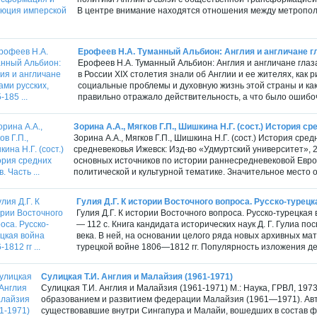
В центре внимание находятся отношения между метрополи
Ерофеев Н.А. Туманный Альбион: Англия и англичане гла
Ерофеев Н.А. Туманный Альбион: Англия и англичане глазам
в России XIX столетия знали об Англии и ее жителях, как 
социальные проблемы и духовную жизнь этой страны и как
правильно отражало действительность, а что было ошибо
Зорина А.А., Мягков Г.П., Шишкина Н.Г. (сост.) История сре
Зорина А.А., Мягков Г.П., Шишкина Н.Г. (сост.) История сре
средневековья Ижевск: Изд-во «Удмуртский университет», 
основных источников по истории раннесредневековой Европ
политической и культурной тематике. Значительное место о
Гулия Д.Г. К истории Восточного вопроса. Русско-турецкая
Гулия Д.Г. К истории Восточного вопроса. Русско-турецкая 
— 112 с. Книга кандидата исторических наук Д. Г. Гулиа п
века. В ней, на основании целого ряда новых архивных ма
турецкой войне 1806—1812 гг. Популярность изложения дел
Сулицкая Т.И. Англия и Малайзия (1961-1971)
Сулицкая Т.И. Англия и Малайзия (1961-1971) М.: Наука, ГРВЛ, 1973
образованием и развитием федерации Малайзия (1961—1971). Авт
существовавшие внутри Сингапура и Малайи, вошедших в состав ф