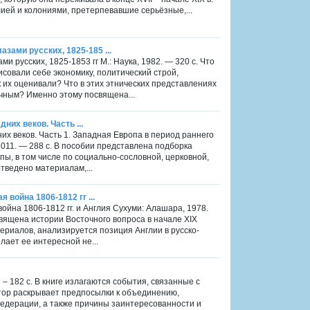
ей и колониями, претерпевавшие серьёзные,...
зами русских, 1825-185 ...
и русских, 1825-1853 гг М.: Наука, 1982. — 320 с. Что
рисовали себе экономику, политический строй,
 их оценивали? Что в этих этнических представлениях
чным? Именно этому посвящена...
дних веков. Часть ...
дних веков. Часть 1. Западная Европа в период раннего
2011. — 288 с. В пособии представлена подборка
ы, в том числе по социально-сословной, церковной,
тведено материалам,...
 война 1806-1812 гг ...
война 1806-1812 гг. и Англия Сухуми: Алашара, 1978.
освящена истории Восточного вопроса в начале XIX
териалов, анализируется позиция Англии в русско-
ает ее интересной не...
 – 182 с. В книге излагаются события, связанные с
ор раскрывает предпосылки к объединению,
едерации, а также причины заинтересованности и