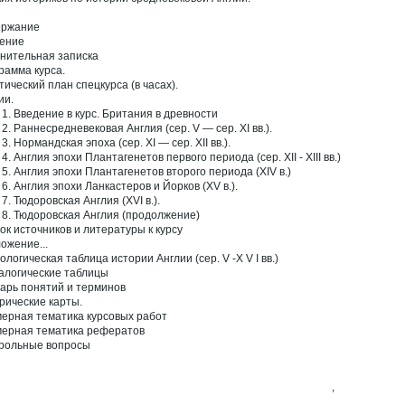
ержание
ение
нительная записка
рамма курса.
тический план спецкурса (в часах).
ии.
 1. Введение в курс. Британия в древности
2. Раннесредневековая Англия (сер. V — сер. XI вв.).
3. Нормандская эпоха (сер. XI — сер. XII вв.).
4. Англия эпохи Плантагенетов первого периода (сер. XII - XIII вв.)
 5. Англия эпохи Плантагенетов второго периода (XIV в.)
 6. Англия эпохи Ланкастеров и Йорков (XV в.).
7. Тюдоровская Англия (XVI в.).
 8. Тюдоровская Англия (продолжение)
ок источников и литературы к курсу
ожение...
ологическая таблица истории Англии (сер. V -X V I вв.)
алогические таблицы
арь понятий и терминов
рические карты.
ерная тематика курсовых работ
ерная тематика рефератов
рольные вопросы
,