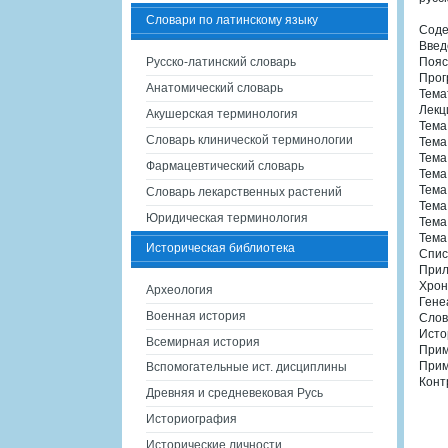
Словари по латинскому языку
Сод
Введ
Русско-латинский словарь
Пояс
Прог
Анатомический словарь
Тема
Лекц
Акушерская терминология
Тема
Словарь клинической терминологии
Тема 
Тема 
Фармацевтический словарь
Тема 
Тема
Словарь лекарственных растений
Тема
Юридическая терминология
Тема 
Тема
Историческая библиотека
Спис
Прил
Хрон
Археология
Гене
Военная история
Слов
Исто
Всемирная история
Прим
Прим
Вспомогательные ист. дисциплины
Конт
Древняя и средневековая Русь
Историография
Исторические личности