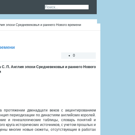
глия эпохи Средневековья и раннего Нового времени
времени
0
 С. П. Англия эпохи Средневековья и раннего Нового
и
а протяжении двенадцати веков с акцентированием
нцип периодизации по династиям английских королей.
кие и генеалогические таблицы, словарь понятий и
го круга исторических источников, с учетом прошлых и
дены многие новые сюжеты, отсутствующие в работах