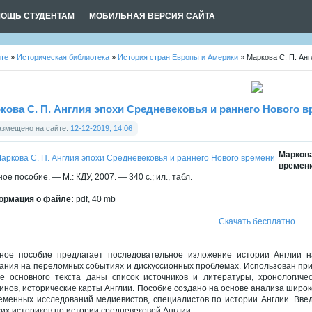
ОЩЬ СТУДЕНТАМ
МОБИЛЬНАЯ ВЕРСИЯ САЙТА
йте
»
Историческая библиотека
»
История стран Европы и Америки
» Маркова С. П. Ан
кова С. П. Англия эпохи Средневековья и раннего Нового 
азмещено на сайте:
12-12-2019, 14:06
Маркова
времен
ое пособие. — М.: КДУ, 2007. — 340 с.; ил., табл.
рмация о файле:
pdf, 40 mb
Скачать бесплатно
ное пособие предлагает последовательное изложение истории Англии н
ания на переломных событиях и дискуссионных проблемах. Использован при
е основного текста даны список источников и литературы, хронологичес
инов, исторические карты Англии. Пособие создано на основе анализа широко
еменных исследований медиевистов, специалистов по истории Англии. Вве
ких историков по истории средневековой Англии.