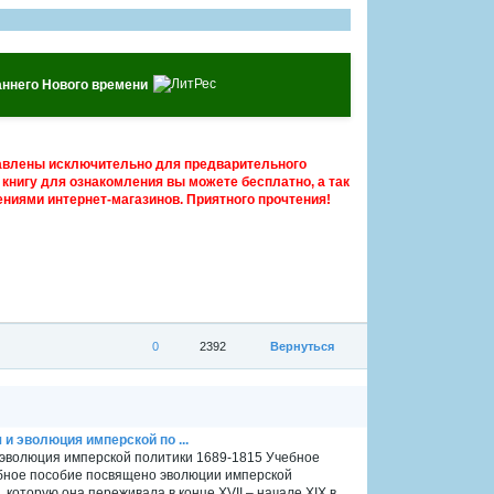
аннего Нового времени
авлены исключительно для предварительного
книгу для ознакомления вы можете бесплатно, а так
ниями интернет-магазинов. Приятного прочтения!
0
2392
Вернуться
и эволюция имперской по ...
 эволюция имперской политики 1689-1815 Учебное
чебное пособие посвящено эволюции имперской
которую она переживала в конце XVII – начале XIX в.