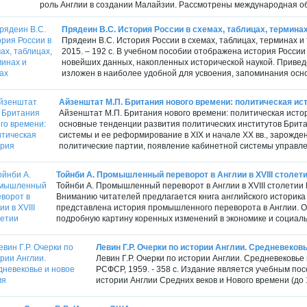
роль Англии в создании Малайзии. Рассмотрены международная обс
Прядеин В.С. История России в схемах, таблицах, терминах
Прядеин В.С. История России в схемах, таблицах, терминах и 
2015. – 192 с. В учебном пособии отображена история Росси
новейших данных, накопленных исторической наукой. Приве
изложен в наиболее удобной для усвоения, запоминания осно
Айзенштат М.П. Британия нового времени: политическая ис
Айзенштат М.П. Британия нового времени: политическая истори
основные тенденции развития политических институтов Брит
системы и ее реформирование в XIX и начале XX вв., зарожде
политические партии, появление кабинетной системы управлен
Тойнби А. Промышленный переворот в Англии в XVIII столет
Тойнби А. Промышленный переворот в Англии в XVIII столетии 
Вниманию читателей предлагается книга английского историка 
представлена история промышленного переворота в Англии. О
подробную картину коренных изменений в экономике и социальн
Левин Г.Р. Очерки по истории Англии. Средневеков
Левин Г.Р. Очерки по истории Англии. Средневековье
РСФСР, 1959. - 358 с. Издание является учебным по
истории Англии Средних веков и Нового времени (до 19