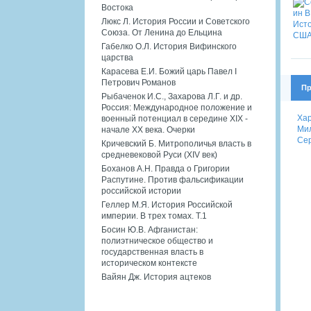
Востока
Люкс Л. История России и Советского
Союза. От Ленина до Ельцина
Габелко О.Л. История Вифинского
царства
Карасева Е.И. Божий царь Павел I
Петрович Романов
Пр
Рыбаченок И.С., Захарова Л.Г. и др.
Россия: Международное положение и
Хар
военный потенциал в середине XIX -
Мил
начале XX века. Очерки
Сер
Кричевский Б. Митрополичья власть в
средневековой Руси (XIV век)
Боханов А.Н. Правда о Григории
Распутине. Против фальсификации
российской истории
Геллер М.Я. История Российской
империи. В трех томах. Т.1
Босин Ю.В. Афганистан:
полиэтническое общество и
государственная власть в
историческом контексте
Вайян Дж. История ацтеков