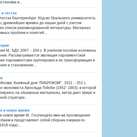
тановка в...
 и тестах
тестах Екатеринбург: Изд-во Уральского университета,
и с древнейших времен до наших дней с учетом
ден список рекомендованной литературы. Материал
вных проблем и понятий...
тория
я М.: КДУ, 2007. - 204 с. В учебном пособии изложены
ании. Рассматривается эволюция парламентской
ние парламентских группировок и их трансформация в
ия и становление...
ии
Москва: Книжный дом "ЛИБРОКОМ" , 2011. - 352 с.
и экономиста Арнольда Тойнби (1852- 1883), в которой
пираясь на обширные материалы, автор дает яркую и
ой структуре...
ье и новое время
 и новое время М.: Госучпедгиз мин-ва просвещения
собием и представляет собой сборник очерков по
18 года)....