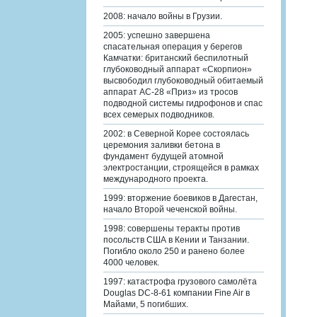
2008: начало войны в Грузии.
2005: успешно завершена
спасательная операция у берегов
Камчатки: британский беспилотный
глубоководный аппарат «Скорпион»
высвободил глубоководный обитаемый
аппарат АС-28 «Приз» из тросов
подводной системы гидрофонов и спас
всех семерых подводников.
2002: в Северной Корее состоялась
церемония заливки бетона в
фундамент будущей атомной
электростанции, строящейся в рамках
международного проекта.
1999: вторжение боевиков в Дагестан,
начало Второй чеченской войны.
1998: совершены теракты против
посольств США в Кении и Танзании.
Погибло около 250 и ранено более
4000 человек.
1997: катастрофа грузового самолёта
Douglas DC-8-61 компании Fine Air в
Майами, 5 погибших.