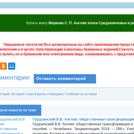
Купить книгу
Маркова С. П. Англия эпохи Средневековья и р
Уважаемые читатели! Все размещенные на сайте произведения предст
комления и в целях популяризации и рекламы бумажных изданий.Скачать 
е купить ее в бумажном или электронном виде, ознакомившись с предложе
мментарии:
Оставить комментарий
егория:
История стран Европы и Америки
,
Учебники по истории
угие новости по теме:
Грудзинский В.В. Англия: общественная трансформация 
Грудзинский В.В. Англия: общественная трансформация и
пособие. — Челябинск : Энциклопедия, 2019. — 288 с. У
политики Англии в связи с общественной трансформацией, 