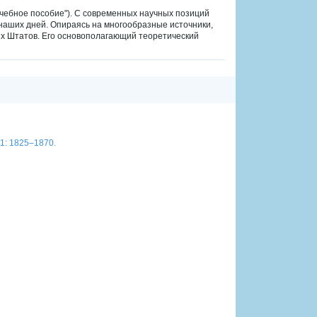
"Учебное пособие"). С современных научных позиций
наших дней. Опираясь на многообразные источники,
х Штатов. Его основополагающий теоретический
 1: 1825–1870.