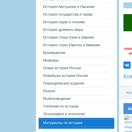
История Австралии и Океании
История государства и права
История науки и техники
История древнего мира
История стран Азии и Африки
История стран Европы и Америки
озна
Краеведение
ж
Мемуары
Новая история России
Ко
Новейшая история России
Периодические издания
Разное
Кат
Религиоведение
Учебники по истории
Др
Этнография и этнология
Материалы по истории