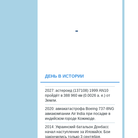
ДЕНЬ В ИСТОРИИ
2027: астероид (137108) 1999 AN10
пройдёт в 388 960 км (0.0026 а. е.) от
Земли.
2020: авиакатастрофа Boeing 737-8NG
авиакомпании Air India при посадке в
индийском городе Кожикоде.
2014: Украинский батальон Донбасс
начал наступление за Иловайск. Бои
закончились только 3 сентября.