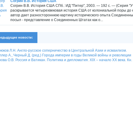
Согрин В.В. История США
Согрин В.В. История США СПб.: ИД "Питер", 2003. — 192 с. — (Серия 
раскрывается четырехвековая история США от колониальной поры до 
автор дает разностороннюю картину исторического опыта Соединенны
посыл - представление о Соединенных Штатах как о...
едыдущие новости:
юков Л.Н. Англо-русское соперничество в Центральной Азии и исмаилизм.
лер А., Черный Д. (ред.) Города империи в годы Великой войны и революции
ова О.В. Россия и Ватикан. Политика и дипломатия. XIX – начало XX века. Кн.