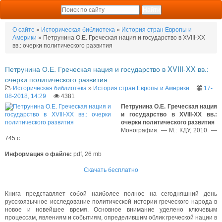
О сайте
»
Историческая библиотека
»
История стран Европы и
Америки
» Петрунина О.Е. Греческая нация и государство в XVIII-XX
вв.: очерки политического развития
Петрунина О.Е. Греческая нация и государство в XVIII-XX вв.:
очерки политического развития
Историческая библиотека
»
История стран Европы и Америки
17-
08-2018, 14:29
4381
Петрунина О.Е. Греческая нация
и государство в XVIII-XX вв.:
очерки политического развития
Монография. — М.: КДУ, 2010. —
745 с.
Информация о файле:
pdf, 26 mb
Скачать бесплатно
Книга представляет собой наиболее полное на сегодняшний день
русскоязычное исследование политической истории греческого народа в
новое и новейшее время. Основное внимание уделено ключевым
процессам, явлениям и событиям, определившим облик греческой нации в