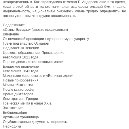
неопределенным. Как справедливо отмечал Б. Андерсон еще в то время,
когда в этой области только начинался исследовательский бум, «нацию,
национальность, национализм оказалось очень трудно определить, не
говоря уже о том, что трудно анализировать
Содержание:
«Сыны Эллады» (вместо предисловия)
Введение
От османской провинции к суверенному государству
Греки под властью Османов
Под властью Венеции
Церковь, образование, Просвещение
Революция 1821 года
Первое десятилетие независимости
Баварское правление
Революция 1843 года
Маленькое королевство и «Великая идея»
Новые приобретения
Мечты сбываются
После катастрофы
Время диктаторов
Демократия в Греции
Греческая мечта в конце XX в.
Заключение
Библиография
Архивные хранилища
Опубликованные документы, переписка
Периодика