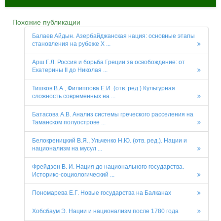
Похожие публикации
Балаев Айдын. Азербайджанская нация: основные этапы
становления на рубеже X ...
Арш Г.Л. Россия и борьба Греции за освобождение: от
Екатерины II до Николая ...
Тишков В.А., Филиппова Е.И. (отв. ред.) Культурная
сложность современных на ...
Батасова А.В. Анализ системы греческого расселения на
Таманском полуострове ...
Белокреницкий В.Я., Ульченко Н.Ю. (отв. ред.). Нации и
национализм на мусул ...
Фрейдзон В. И. Нация до национального государства.
Историко-социологический ...
Пономарева Е.Г. Новые государства на Балканах
Хобсбаум Э. Нации и национализм после 1780 года