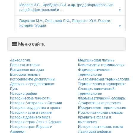
Миллер И.С., Фрейдзон В.И. и др. (ред.) Формирование
наций в Центральной и ...
Гасратян М.А., Орешкова С.Ф., Петросян Ю.А. Очерки
истории Турции
Меню сайта
Археология
Медицинская латынь
Военная история
Клиническая терминология
Всемирная история
Фармацевтическая
Вспомогательные
терминология
исторические дисциплины
Анатомическая терминология
Древняя и средневековая
Терминология в акушерстве
Русь
Словарь клинической
Историография
терминологии
Исторические личности
Фармацевтический словарь
История Австралии и Океании
Лекарственные растения
История государства и права
Юридическая терминология
История науки и техники
Русско-латинский словарь
История древнего мира
Крылатые фразы и
История стран Азии и Африки
выражения
История стран Европы и
История латинского языка
Америки
Латинский алфавит