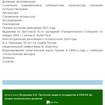
Дневники, воспоминания
Сочинения современников, публицистика, пророчества, описания
путешественников
Литература
Справочная литература
Исследования
Приложения
Первые историки революции 1821 года
Выдержка из протокола 41-го заседания Учредительного Собрания 14
января 1844 г. с речью И. Колеттиса
Конституционная резолюция о гетерохтонах 1844 года
И.Э. Персиани: 50 лет на службе России
Национальный символ веры М. Херетиса
Моделирование политической карты Греции в 1990-е годы с помощью
статистических методов
Summary
Contents
,
Купить книгу
Петрунина О.Е. Греческая нация и государство в XVIII-XX вв.:
очерки политического развития