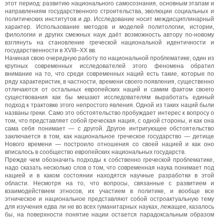
этот период: развитию национального самосознания, основным этапам и
направлениям государственного строительства, эволюции социальных и
политических институтов и др. Исследование носит междисциплинарный
характер. Использование методов и моделей политологии, истории,
филологии и других смежных наук даёт возможность автору по-новому
взглянуть на становление греческой национальной идентичности и
государственности в XVIII–XX вв.
Начиная свою очередную работу по национальной проблематике, один из
крупных современных исследователей этого феномена обратил
внимание на то, что среди современных наций есть такие, которые по
ряду характеристик, в частности, времени своего появления, существенно
отличаются от остальных европейских наций и самим фактом своего
существования как бы мешают исследователям выработать единый
подход к трактовке этого непростого явления. Одной из таких наций были
названы греки. Само это обстоятельство пробуждает интерес к вопросу о
том, что представляет собой греческая нация, с одной стороны, и как она
сама себя понимает — с другой. Другое интригующее обстоятельство
заключается в том, как национальное греческое государство — детище
Нового времени — построило отношения со своей нацией и как оно
вписалось в сообщество европейских национальных государств.
Прежде чем обозначить подходы к собственно греческой проблематике,
надо сказать несколько слов о том, что современная наука понимает под
нацией и в каком состоянии находятся научные разработки в этой
области. Несмотря на то, что вопросы, связанные с развитием и
взаимодействием этносов, их участием в политике, и вообще все
этническое и национальное представляют собой остроактуальную тему
для изучения едва ли не во всех гуманитарных науках, лежащее, казалось
бы, на поверхности понятие нации остается парадоксальным образом