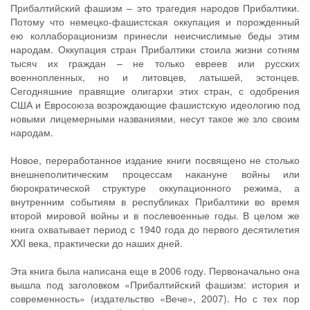
Прибалтийский фашизм – это трагедия народов Прибалтики.
Потому что немецко-фашистская оккупация и порожденный
ею коллаборационизм принесли неисчислимые беды этим
народам. Оккупация стран Прибалтики стоила жизни сотням
тысяч их граждан – не только евреев или русских
военнопленных, но и литовцев, латышей, эстонцев.
Сегодняшние правящие олигархи этих стран, с одобрения
США и Евросоюза возрождающие фашистскую идеологию под
новыми лицемерными названиями, несут такое же зло своим
народам.
Новое, переработанное издание книги посвящено не столько
внешнеполитическим процессам накануне войны или
бюрократической структуре оккупационного режима, а
внутренним событиям в республиках Прибалтики во время
второй мировой войны и в послевоенные годы. В целом же
книга охватывает период с 1940 года до первого десятилетия
XXI века, практически до наших дней.
Эта книга была написана еще в 2006 году. Первоначально она
вышла под заголовком «Прибалтийский фашизм: история и
современность» (издательство «Вече», 2007). Но с тех пор