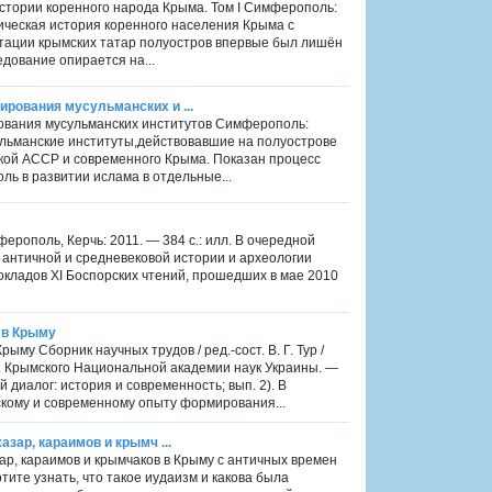
истории коренного народа Крыма. Том I Симферополь:
ническая история коренного населения Крыма с
ортации крымских татар полуостров впервые был лишён
дование опирается на...
ирования мусульманских и ...
рования мусульманских институтов Симферополь:
сульманские институты,действовавшие на полуострове
ской АССР и современного Крыма. Показан процесс
оль в развитии ислама в отдельные...
ерополь, Керчь: 2011. — 384 с.: илл. В очередной
 античной и средневековой истории и археологии
окладов XI Боспорских чтений, прошедших в мае 2010
 в Крыму
у Сборник научных трудов / ред.-сост. В. Г. Тур /
. Крымского Национальной академии наук Украины. —
 диалог: история и современность; вып. 2). В
кому и современному опыту формирования...
зар, караимов и крымч ...
ар, караимов и крымчаков в Крыму с античных времен
тите узнать, что такое иудаизм и какова была