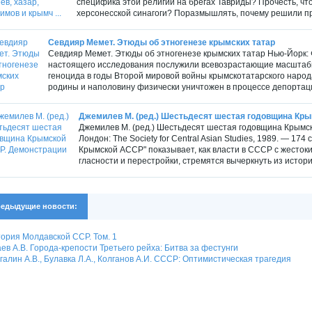
специфика этой религии на брегах Тавриды? Прочесть, чт
херсонесской синагоги? Поразмышлять, почему решили пр
Севдияр Мемет. Этюды об этногенезе крымских татар
Севдияр Мемет. Этюды об этногенезе крымских татар Нью-Йорк: 
настоящего исследования послужили всевозрастающие масштабы
геноцида в годы Второй мировой войны крымскотатарского народ
родины и наполовину физически уничтожен в процессе депортации
Джемилев М. (ред.) Шестьдесят шестая годовщина Крым
Джемилев М. (ред.) Шестьдесят шестая годовщина Крымс
Лондон: The Society for Central Asian Studies, 1989. — 1
Крымской АССР" показывает, как власти в СССР с жестоки
гласности и перестройки, стремятся вычеркнуть из истори
едыдущие новости:
ория Молдавской ССР. Том. 1
ев А.В. Города-крепости Третьего рейха: Битва за фестунги
галин А.В., Булавка Л.А., Колганов А.И. СССР: Оптимистическая трагедия