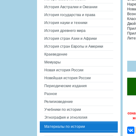
Наре
История Австралии и Океании
Нова
Возн
История государства и права
Клас
История науки и техники
Двой
Прил
История древнего мира
Прил
Лите
История стран Азии и Африки
История стран Европы и Америки
Краеведение
Мемуары
Новая история России
Новейшая история России
Периодические издания
Разное
Религиоведение
Учебники по истории
озна
Этнография и этнология
ж
Материалы по истории