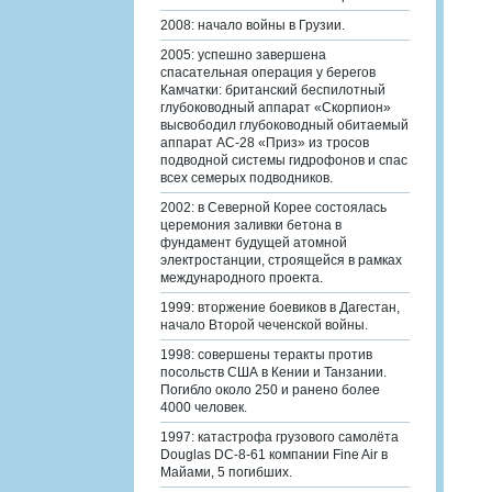
2008: начало войны в Грузии.
2005: успешно завершена
спасательная операция у берегов
Камчатки: британский беспилотный
глубоководный аппарат «Скорпион»
высвободил глубоководный обитаемый
аппарат АС-28 «Приз» из тросов
подводной системы гидрофонов и спас
всех семерых подводников.
2002: в Северной Корее состоялась
церемония заливки бетона в
фундамент будущей атомной
электростанции, строящейся в рамках
международного проекта.
1999: вторжение боевиков в Дагестан,
начало Второй чеченской войны.
1998: совершены теракты против
посольств США в Кении и Танзании.
Погибло около 250 и ранено более
4000 человек.
1997: катастрофа грузового самолёта
Douglas DC-8-61 компании Fine Air в
Майами, 5 погибших.