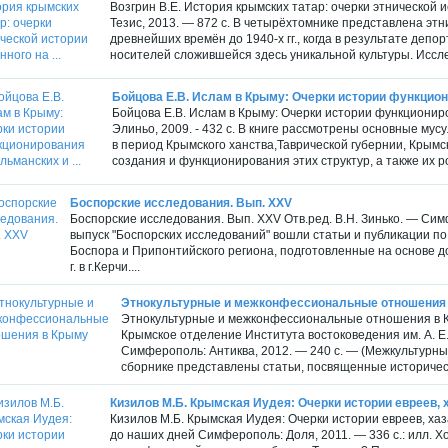
Возгрин В.Е. История крымских татар: очерки этнической 
Тезис, 2013. — 872 с. В четырёхтомнике представлена эт
древнейших времён до 1940-х гг., когда в результате деп
носителей сложившейся здесь уникальной культуры. Иссле
Бойцова Е.В. Ислам в Крыму: Очерки истории функцион
Бойцова Е.В. Ислам в Крыму: Очерки истории функциони
Элиньо, 2009. - 432 с. В книге рассмотрены основные му
в период Крымского ханства,Таврической губернии, Крым
создания и функционирования этих структур, а также их р
Боспорские исследования. Вып. XXV
Боспорские исследования. Вып. XXV Отв.ред. В.Н. Зинько. — Симф
выпуск "Боспорских исследований" вошли статьи и публикации по
Боспора и Припонтийского региона, подготовленные на основе д
г. в г.Керчи....
Этнокультурные и межконфессиональные отношения
Этнокультурные и межконфессиональные отношения в Крым
Крымское отделение Института востоковедения им. А. Е
Симферополь: Антиква, 2012. — 240 с. — (Межкультурный
сборнике представлены статьи, посвященные историчес
Кизилов М.Б. Крымская Иудея: Очерки истории евреев, ха
Кизилов М.Б. Крымская Иудея: Очерки истории евреев, хаз
до наших дней Симферополь: Доля, 2011. — 336 с.: илл. Хо