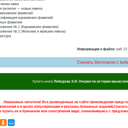
чение имен
я религия — новые имена
икновение фамилий
сификация караимских фамилий
ные фамилии
ожение № 1 (Караимские фамилии)
ожение № 2 (Женские и мужские имена)
ратура
Информация о файле:
pdf, 13
Скачать бесплатно c turbo
Купить книгу
Лебедева Э.И. Очерки по истории крымски
Уважаемые читатели! Все размещенные на сайте произведения предст
комления и в целях популяризации и рекламы бумажных изданий.Скачать 
е купить ее в бумажном или электронном виде, ознакомившись с предложе