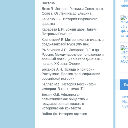
Востока
Люкс Л. История России и Советского
Союза. От Ленина до Ельцина
Габелко О.Л. История Вифинского
царства
Карасева Е.И. Божий царь Павел I
Петрович Романов
Кричевский Б. Митрополичья власть в
средневековой Руси (XIV век)
Рыбаченок И.С., Захарова Л.Г. и др.
Россия: Международное положение и
военный потенциал в середине XIX -
начале XX века. Очерки
Боханов А.Н. Правда о Григории
Распутине. Против фальсификации
российской истории
Геллер М.Я. История Российской
Пр
империи. В трех томах. Т.1
Босин Ю.В. Афганистан:
Ист
полиэтническое общество и
Иса
государственная власть в
Буз
историческом контексте
Вайян Дж. История ацтеков