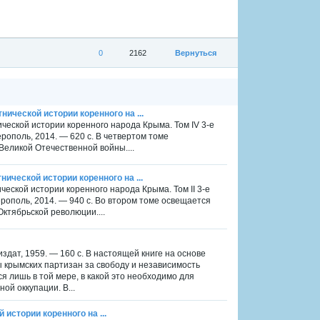
0
2162
Вернуться
нической истории коренного на ...
ической истории коренного народа Крыма. Том IV 3-е
ополь, 2014. — 620 с. В четвертом томе
Великой Отечественной войны....
нической истории коренного на ...
ической истории коренного народа Крыма. Том II 3-е
ополь, 2014. — 940 с. Во втором томе освещается
Октябрьской революции....
дат, 1959. — 160 с. В настоящей книге на основе
крымских партизан за свободу и независимость
 лишь в той мере, в какой это необходимо для
ой оккупации. В...
 истории коренного на ...