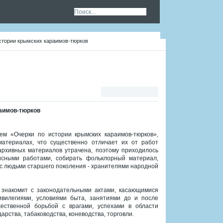
истории крымских караимов-тюрков
раимов-тюрков
м «Очерки по истории крымских караимов-тюрков»,
атериалах, что существенно отличает их от работ
архивных материалов утрачена, поэтому приходилось
исными работами, собирать фольклорный материал,
 с людьми старшего поколения - хранителями народной
 знакомит с законодательными актами, касающимися
ивилегиями, условиями быта, занятиями до и после
жественной борьбой с врагами, успехами в области
арства, табаководства, коневодства, торговли.