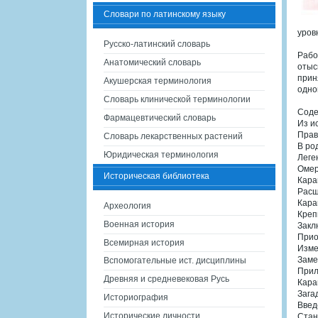
Словари по латинскому языку
уров
Русско-латинский словарь
Рабо
Анатомический словарь
отыс
прин
Акушерская терминология
одно
Словарь клинической терминологии
Сод
Фармацевтический словарь
Из и
Прав
Словарь лекарственных растений
В ро
Юридическая терминология
Леге
Омер
Историческая библиотека
Кара
Расш
Кара
Археология
Креп
Военная история
Закл
Прио
Всемирная история
Изме
Заме
Вспомогательные ист. дисциплины
Прил
Древняя и средневековая Русь
Кара
Зага
Историография
Введ
Исторические личности
Стан