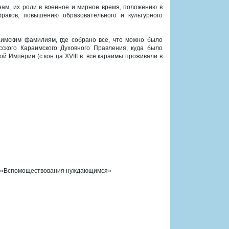
ам, их роли в военное и мирное время, положению в
раков, повышению образовательного и культурного
имским фамилиям, где собрано все, что можно было
ского Караимского Духовного Правления, куда было
й Империи (с кон ца XVIII в. все караимы проживали в
тв «Вспомоществования нуждающимся»