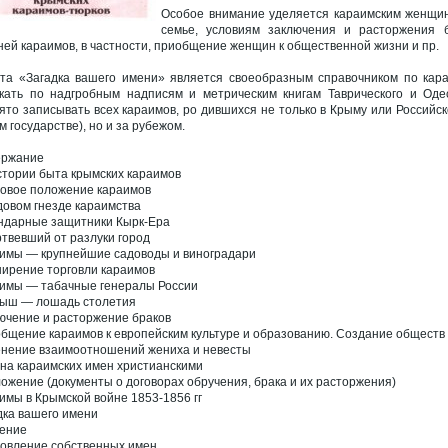
Особое внимание уделяется караимским женщин
семье, условиям заключения и расторжения б
ней караимов, в частности, приобщение женщин к общественной жизни и пр.
та «Загадка вашего имени» является своеобразным справочником по кара
кать по надгробным надписям и метрическим книгам Таврического и Одес
ято записывать всех караимов, ро дившихся не только в Крыму или Российско
м государстве), но и за рубежом.
ержание
стории быта крымских караимов
овое положение караимов
довом гнезде караимства
ндарные защитники Кырк-Ера
твевший от разлуки город
имы — крупнейшие садоводы и виноградари
ирение торговли караимов
имы — табачные генералы России
ыш — лошадь столетия
ючение и расторжение браков
бщение караимов к европейским культуре и образованию. Создание общес
нение взаимоотношений жениха и невесты
на караимских имен христианскими
ожение (документы о договорах обручения, брака и их расторжения)
имы в Крымской войне 1853-1856 гг
дка вашего имени
ение
овление собственных имен