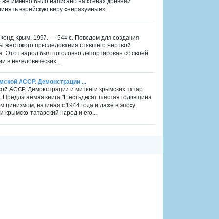
о же именно было написано на стенах древней
инять еврейскую веру «неразумные»...
Фонд Крым, 1997. — 544 с. Поводом для создания
 жестокого преследования ставшего жертвой
а. Этот народ был поголовно депортирован со своей
 в нечеловеческих...
ской АССР. Демонстрации ...
кой АССР. Демонстрации и митинги крымских татар
74 с. Предлагаемая книга "Шестьдесят шестая годовщина
м цинизмом, начиная с 1944 года и даже в эпоху
и крымско-татарский народ и его...