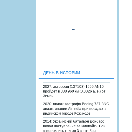
ДЕНЬ В ИСТОРИИ
2027: астероид (137108) 1999 AN10
пройдёт в 388 960 км (0.0026 а. е.) от
Земли.
2020: авиакатастрофа Boeing 737-8NG
авиакомпании Air India при посадке в
индийском городе Кожикоде.
2014: Украинский батальон Донбасс
начал наступление за Иловайск. Бои
закончились только 3 сентября.