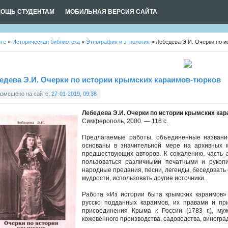
ОЩЬ СТУДЕНТАМ
МОБИЛЬНАЯ ВЕРСИЯ САЙТА
йте
»
Историческая библиотека
»
Этнография и этнология
» Лебедева Э.И. Очерки по 
едева Э.И. Очерки по истории крымских караимов-тюрков
азмещено на сайте:
27-01-2019, 09:38
Лебедева Э.И. Очерки по истории крымских ка
Симферополь, 2000. — 116 с.
Предлагаемые работы, объединенные название
основаны в значительной мере на архивных м
предшествующих авторов. К сожалению, часть 
пользоваться различными печатными и рукоп
народные предания, песни, легенды, беседовать
мудрости, использовать другие источники.
Работа «Из истории быта крымских караимов»
русско подданных караимов, их правами и пр
присоединения Крыма к России (1783 г.), му
кожевенного производства, садоводства, виноград