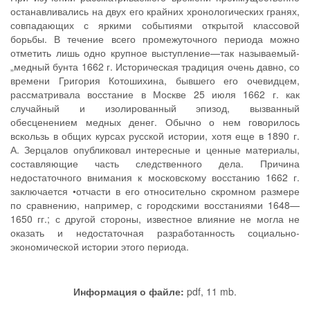
останавливались на двух его крайних хронологических гранях,
совпадающих с яркими событиями открытой классовой
борьбы. В течение всего промежуточного периода можно
отметить лишь одно крупное выступление—так называемый-
„медный бунта 1662 г. Историческая традиция очень давно, со
времени Григория Котошихина, бывшего его очевидцем,
рассматривала восстание в Москве 25 июля 1662 г. как
случайный и изолированный эпизод, вызванный
обесценением медных денег. Обычно о нем говорилось
вскользь в общих курсах русской истории, хотя еще в 1890 г.
А. Зерцалов опубликовал интересные и ценные материалы,
составляющие часть следственного дела. Причина
недостаточного внимания к московскому восстанию 1662 г.
заключается •отчасти в его относительно скромном размере
по сравнению, например, с городскими восстаниями 1648—
1650 гг.; с другой стороны, известное влияние не могла не
оказать и недостаточная разработанность социально-
экономической истории этого периода.
Информация о файле:
pdf, 11 mb.