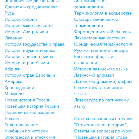
исторические дисциплины
Анатомическая
Древняя и средневековая
терминология
Русь
Терминология в акушерстве
Историография
Словарь клинической
Исторические личности
терминологии
История Австралии и
Фармацевтический словарь
Океании
Лекарственные растения
История государства и права
Юридическая терминология
История науки и техники
Русско-латинский словарь
История древнего мира
Крылатые фразы и
История стран Азии и
выражения
Африки
История латинского языка
История стран Европы и
Латинский алфавит
Америки
Латинские (римские) цифры
Краеведениеи
Грамматика латинского
Мемуары
языка
Новая история России
Литература по латинскому
Новейшая история России
языку
Периодические издания
Разное
Ответы на вопросы по курсу
Религиоведение
"Отечественная история"
Учебники по истории
Ответы на вопросы по курсу
Этнография и этнология
"Новейшая история стран