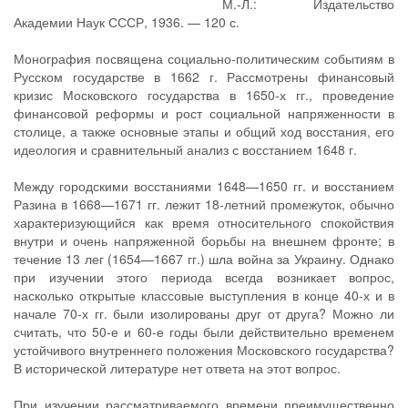
М.-Л.: Издательство
Академии Наук СССР, 1936. — 120 с.
Монография посвящена социально-политическим событиям в
Русском государстве в 1662 г. Рассмотрены финансовый
кризис Московского государства в 1650-х гг., проведение
финансовой реформы и рост социальной напряженности в
столице, а также основные этапы и общий ход восстания, его
идеология и сравнительный анализ с восстанием 1648 г.
Между городскими восстаниями 1648—1650 гг. и восстанием
Разина в 1668—1671 гг. лежит 18-летний промежуток, обычно
характеризующийся как время относительного спокойствия
внутри и очень напряженной борьбы на внешнем фронте; в
течение 13 лег (1654—1667 гг.) шла война за Украину. Однако
при изучении этого периода всегда возникает вопрос,
насколько открытые классовые выступления в конце 40-х и в
начале 70-х гг. были изолированы друг от друга? Можно ли
считать, что 50-е и 60-е годы были действительно временем
устойчивого внутреннего положения Московского государства?
В исторической литературе нет ответа на этот вопрос.
При изучении рассматриваемого времени преимущественно