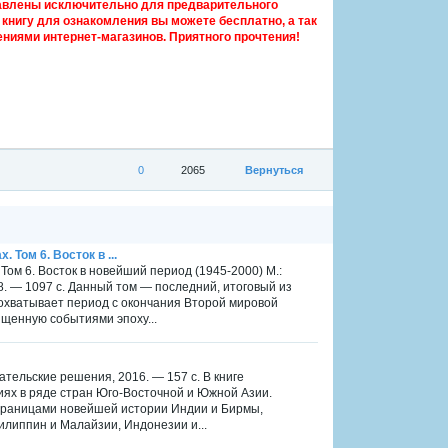
авлены исключительно для предварительного
книгу для ознакомления вы можете бесплатно, а так
ниями интернет-магазинов. Приятного прочтения!
0
2065
Вернуться
. Том 6. Восток в ...
. Том 6. Восток в новейший период (1945-2000) М.:
. — 1097 с. Данный том — последний, итоговый из
 охватывает период с окончания Второй мировой
сыщенную событиями эпоху...
ательские решения, 2016. — 157 с. В книге
иях в ряде стран Юго-Восточной и Южной Азии.
траницами новейшей истории Индии и Бирмы,
илиппин и Малайзии, Индонезии и...