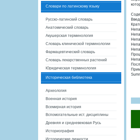
кото
Словари по латинскому языку
Сод
Русско-латинский словарь
Введ
Крат
Анатомический словарь
Непа
Непа
Акушерская терминология
Непа
Словарь клинической терминологии
Непа
Непа
Фармацевтический словарь
Проц
Непал
Словарь лекарственных растений
Посл
Юридическая терминология
Прим
Sum
Историческая библиотека
Археология
Военная история
Всемирная история
Вспомогательные ист. дисциплины
Древняя и средневековая Русь
Историография
Исторические личности