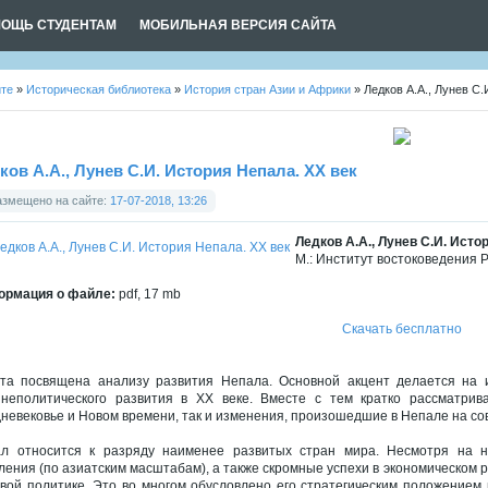
ОЩЬ СТУДЕНТАМ
МОБИЛЬНАЯ ВЕРСИЯ САЙТА
йте
»
Историческая библиотека
»
История стран Азии и Африки
» Ледков А.А., Лунев С.
ков А.А., Лунев С.И. История Непала. ХХ век
азмещено на сайте:
17-07-2018, 13:26
Ледков А.А., Лунев С.И. Исто
М.: Институт востоковедения Р
рмация о файле:
pdf, 17 mb
Скачать бесплатно
та посвящена анализу развития Непала. Основной акцент делается на ис
неполитического развития в XX веке. Вместе с тем кратко рассматрива
невековье и Новом времени, так и изменения, произошедшие в Непале на со
л относится к разряду наименее развитых стран мира. Несмотря на н
ления (по азиатским масштабам), а также скромные успехи в экономическом 
вой политике. Это во многом обусловлено его стратегическим положением