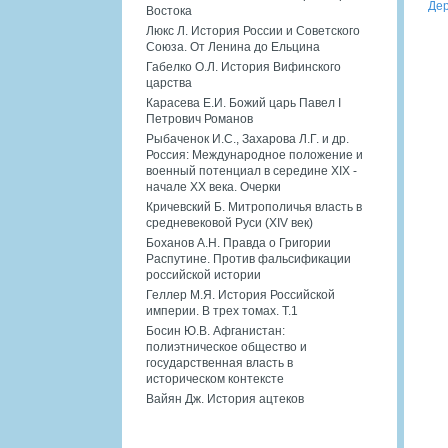
Дер
Востока
Люкс Л. История России и Советского
Союза. От Ленина до Ельцина
Габелко О.Л. История Вифинского
царства
Карасева Е.И. Божий царь Павел I
Петрович Романов
Рыбаченок И.С., Захарова Л.Г. и др.
Россия: Международное положение и
военный потенциал в середине XIX -
начале XX века. Очерки
Кричевский Б. Митрополичья власть в
средневековой Руси (XIV век)
Боханов А.Н. Правда о Григории
Распутине. Против фальсификации
российской истории
Геллер М.Я. История Российской
империи. В трех томах. Т.1
Босин Ю.В. Афганистан:
полиэтническое общество и
государственная власть в
историческом контексте
Вайян Дж. История ацтеков