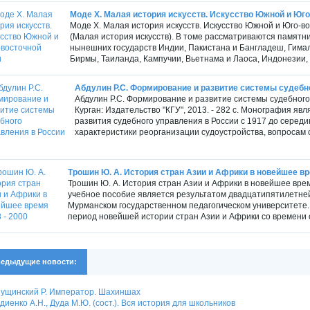
Моде Х. Малая история искусств. Искусство Южной и Юго
Моде Х. Малая история искусств. Искусство Южной и Юго-вос
(Малая история искусств). В томе рассматриваются памятни
нынешних государств Индии, Пакистана и Бангладеш, Гимала
Бирмы, Таиланда, Кампучии, Вьетнама и Лаоса, Индонезии, с 
Абдулин Р.С. Формирование и развитие системы судебног
Абдулин Р.С. Формирование и развитие системы судебного
Курган: Издательство "КГУ", 2013. - 282 с. Монография 
развития судебного управления в России с 1917 до серед
характеристики реорганизации судоустройства, вопросам 
Трошин Ю. А. История стран Азии и Африки в новейшее вр
Трошин Ю. А. История стран Азии и Африки в новейшее время
учебное пособие является результатом двадцатипятилетне
Мурманском государственном педагогическом университете. 
период новейшей истории стран Азии и Африки со времени 
едыдущие новости:
ущинский Р. Император. Шахиншах
диенко А.Н., Дуда М.Ю. (сост.). Вся история для школьников