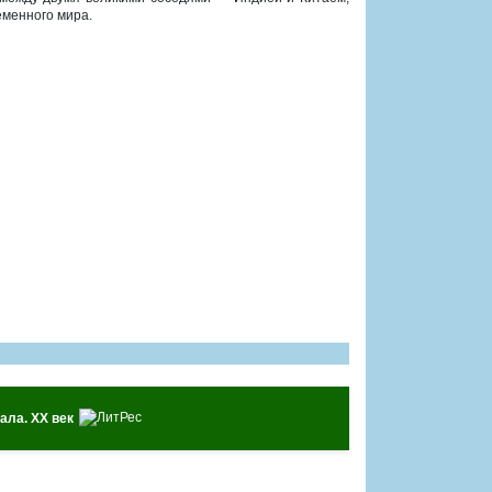
еменного мира.
ала. ХХ век