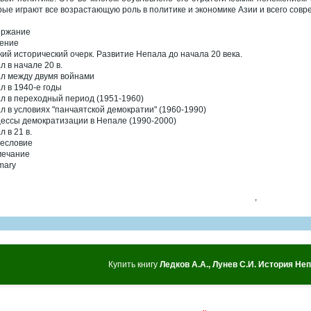
рые играют все возрастающую роль в политике и экономике Азии и всего совр
ержание
ение
кий исторический очерк. Развитие Непала до начала 20 века.
л в начале 20 в.
л между двумя войнами
л в 1940-е годы
л в переходный период (1951-1960)
л в условиях "панчаятской демократии" (1960-1990)
ессы демократизации в Непале (1990-2000)
 в 21 в.
есловие
ечание
mary
,
Купить книгу
Ледков А.А., Лунев С.И. История Неп