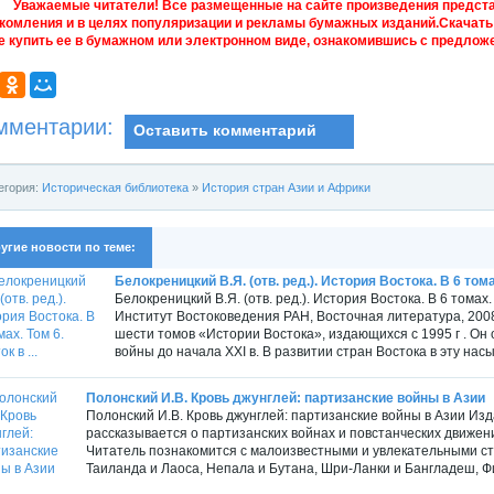
Уважаемые читатели! Все размещенные на сайте произведения предст
комления и в целях популяризации и рекламы бумажных изданий.Скачать 
е купить ее в бумажном или электронном виде, ознакомившись с предложе
мментарии:
Оставить комментарий
егория:
Историческая библиотека
»
История стран Азии и Африки
угие новости по теме:
Белокреницкий В.Я. (отв. ред.). История Востока. В 6 томах
Белокреницкий В.Я. (отв. ред.). История Востока. В 6 томах
Институт Востоковедения РАН, Восточная литература, 2008
шести томов «Истории Востока», издающихся с 1995 г . Он
войны до начала XXI в. В развитии стран Востока в эту на
Полонский И.В. Кровь джунглей: партизанские войны в Азии
Полонский И.В. Кровь джунглей: партизанские войны в Азии Изд
рассказывается о партизанских войнах и повстанческих движен
Читатель познакомится с малоизвестными и увлекательными с
Таиланда и Лаоса, Непала и Бутана, Шри-Ланки и Бангладеш, Ф