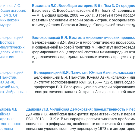
Васильев Л.С. Всеобщая история: В 6 т. Том 3. От средних
Васильев Л.С. Всеобщая история: В 6 т. Том 3. От средних в
— М.: Высшая школа, 2008. — 567 с. В третьем томе продо
кратким изложением истории разных стран, с обзором важ
взаимодействия Востока и Запада. Спецификой тома следует
Белокреницкий В.Я. Восток в мирополитических процессах
Белокреницкий В.Я. Восток в мирополитических процесса
и современной мировой политике М.: Институт востоковеден
формирования общемировой системы международных отно
идеологических парадигм в мирополитических процессах,
в...
Белокреницкий В.Я. Пакистан, Южная Азия, исламский ми
Белокреницкий В.Я. Пакистан, Южная Азия, исламский мир
Институт востоковедения РАН, 2016. — 712 с. Книга соде
профессора В.Я. Белокреницкого по истории образования
геостратегически ключевой страны Азии, ее внешней поли
Дьякова Л.В. Чилийская демократия: преемственность и п
Дьякова Л.В. Чилийская демократия: преемственность и пере
РАН, 2013. — 319 с. В монографии рассматриваются проблемы
социального реформизма, особенности политической традици
внимание уделено военному перевороту 1973 г. и авторитарном