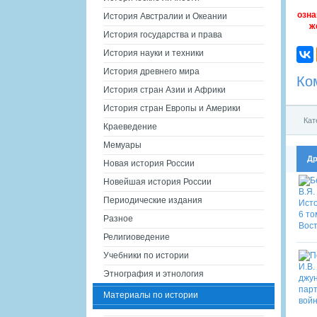
озна
История Австралии и Океании
ж
История государства и права
История науки и техники
История древнего мира
Ко
История стран Азии и Африки
История стран Европы и Америки
Кат
Краеведение
Мемуары
Др
Новая история России
Новейшая история России
Периодические издания
Разное
Религиоведение
Учебники по истории
Этнография и этнология
Материалы по истории