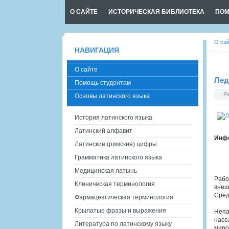
О САЙТЕ
ИСТОРИЧЕСКАЯ БИБЛИОТЕКА
ПОМ
О са
НАВИГАЦИЯ
О сайте
Лед
Помощь студентам
Р
Основы латинского языка
История латинского языка
Латинский алфавит
Инфо
Латинские (римские) цифры
Грамматика латинского языка
Медицинская латынь
Рабо
Клиническая терминология
внеш
Сред
Фармацевтическая терминология
Крылатые фразы и выражения
Непа
насе
Литература по латинскому языку
миро