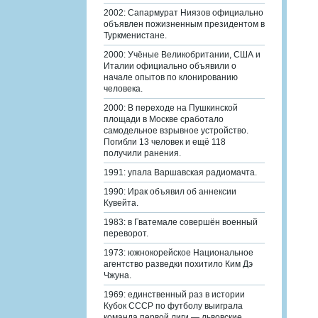
2002: Сапармурат Ниязов официально
объявлен пожизненным президентом в
Туркменистане.
2000: Учёные Великобритании, США и
Италии официально объявили о
начале опытов по клонированию
человека.
2000: В переходе на Пушкинской
площади в Москве сработало
самодельное взрывное устройство.
Погибли 13 человек и ещё 118
получили ранения.
1991: упала Варшавская радиомачта.
1990: Ирак объявил об аннексии
Кувейта.
1983: в Гватемале совершён военный
переворот.
1973: южнокорейское Национальное
агентство разведки похитило Ким Дэ
Чжуна.
1969: единственный раз в истории
Кубок СССР по футболу выиграла
команда первой лиги — львовские