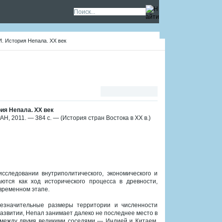
И. История Непала. ХХ век
рия Непала. ХХ век
АН, 2011. — 384 с. — (История стран Востока в ХХ в.)
следовании внутриполитического, экономического и
ются как ход исторического процесса в древности,
временном этапе.
езначительные размеры территории и численности
развитии, Непал занимает далеко не последнее место в
 между двумя великими соседями — Индией и Китаем,