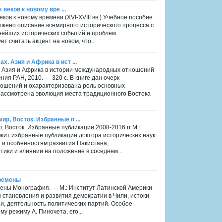
 веков к новому вре ...
еков к новому времени (XVI-XVIII вв.) Учебное пособие.
лжено описание всемирного исторического процесса с
нейших исторических событий и проблем
 считать акцент на новом, что...
. Азия и Африка в ист ...
х. Азия и Африка в истории международных отношений
ия РАН, 2010. — 320 с. В книге дан очерк
шений и охарактеризована роль основных
 рассмотрена эволюция места традиционного Востока
р, Восток. Избранные п ...
, Восток. Избранные публикации 2008-2016 гг М.:
ржит избранные публикации доктора исторических наук
 и особенностям развития Пакистана,
тики и влиянии на положение в соседнем...
еремены
мены Монография. — М.: Институт Латинской Америки
 становления и развития демократии в Чили, истоки
и, деятельность политических партий. Особое
у режиму А. Пиночета, его...