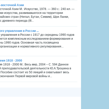
-восточной Азии
точной Азии М.: Искусство, 1978. — 360 с.: 240 ил. —
ки искусства, развивавшегося на территории
йских стран (Непал, Бутан, Сикким), Шри Ланки,
древнего периода (III...
о управления в России ...
 управления в России с 1917 до середины 1990 годов
является комплексным исследованием формирования и
ины 1990 годов. Основная часть посвящена
организации и нормативного регулирования...
емя 1918 - 2000
 1918 - 2000 М.: Весь мир, 2004 – С. 594 Данное
й преподавательской деятельности Ю.А.Трошина в
Пособие состоит из 50 лекций и охватывает весь
окончания Первой мировой войны и...