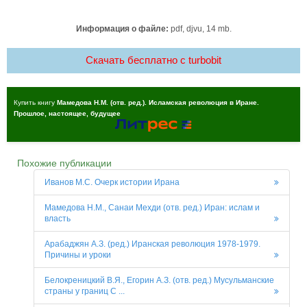
Информация о файле:
pdf, djvu, 14 mb.
Скачать бесплатно c turbobit
Купить книгу
Мамедова Н.М. (отв. ред.). Исламская революция в Иране.
Прошлое, настоящее, будущее
Похожие публикации
Иванов М.С. Очерк истории Ирана
Мамедова Н.М., Санаи Мехди (отв. ред.) Иран: ислам и
власть
Арабаджян А.З. (ред.) Иранская революция 1978-1979.
Причины и уроки
Белокреницкий В.Я., Егорин А.З. (отв. ред.) Мусульманские
страны у границ С ...