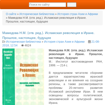
О сайте
»
Историческая библиотека
»
История стран Азии и Африки
» Мамедова Н.М. (отв. ред.). Исламская революция в Иране.
Прошлое, настоящее, будущее
Мамедова Н.М. (отв. ред.). Исламская революция в Иране.
Прошлое, настоящее, будущее
Историческая библиотека
»
История стран Азии и Африки
21-08-
2018, 12:54
4624
Мамедова Н.М. (отв. ред.). Исламская
революция в Иране. Прошлое,
настоящее, будущее
М.: Институт востоковедения РАН,
1999. — 214 с.
В предлагаемом читателю сборнике
дается характеристика иранской
революции и ее влияния на соседние
регионы, а также рассматриваются
проблемы 20-летнего развития
Исламской республики Иран. В нем
освещены вопросы политической,
экономической и культурной жизни
Ирана.