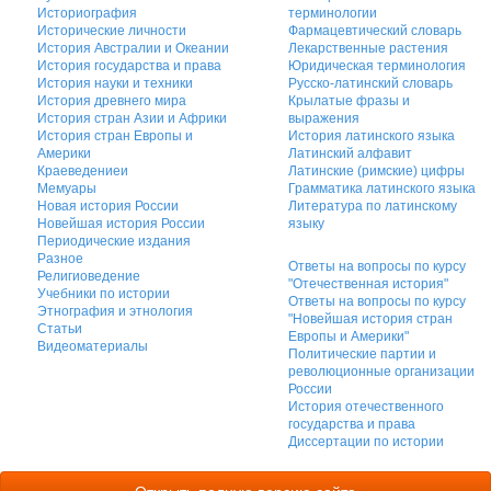
Историография
терминологии
Исторические личности
Фармацевтический словарь
История Австралии и Океании
Лекарственные растения
История государства и права
Юридическая терминология
История науки и техники
Русско-латинский словарь
История древнего мира
Крылатые фразы и
История стран Азии и Африки
выражения
История стран Европы и
История латинского языка
Америки
Латинский алфавит
Краеведениеи
Латинские (римские) цифры
Мемуары
Грамматика латинского языка
Новая история России
Литература по латинскому
Новейшая история России
языку
Периодические издания
Разное
Ответы на вопросы по курсу
Религиоведение
"Отечественная история"
Учебники по истории
Ответы на вопросы по курсу
Этнография и этнология
"Новейшая история стран
Статьи
Европы и Америки"
Видеоматериалы
Политические партии и
революционные организации
России
История отечественного
государства и права
Диссертации по истории