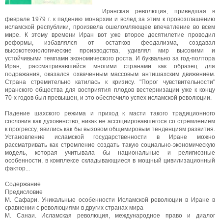
Иранская революция, приведшая в
феврале 1979 г. к падению монархии и вслед за этим к провозглашению
исламской республики, произвела ошеломляющее впечатление во всем
мире. К этому времени Иран вот уже второе десятилетие проводил
реформы, избавлялся от остатков феодализма, создавал
высокотехнологические производства, удивлял мир высокими и
устойчивыми темпами экономического роста. И буквально за год-полтора
Иран, рассматривавшийся многими странами как образец для
подражания, оказался охваченным массовым антишахским движением.
Страна стремительно катилась к кризису. "Порог чувствительности"
иранского общества для восприятия плодов вестернизации уже к концу
70-х годов был превышен, и это обеспечило успех исламской революции.
Падение шахского режима и приход к масти такого традиционного
сословия как духовенство, никак не ассоциировавшегося со стремлением
к прогрессу, явились как бы вызовом общемировым тенденциям развития.
Установление исламской государственности в Иране можно
рассматривать как стремление создать такую социально-экономическую
модель, которая учитывала бы национальные и религиозные
особенности, в комплексе складывающиеся в мощный цивилизационный
фактор...
Содержание
Предисловие
М. Сафари. Уникальные особенности Исламской революции в Иране в
сравнении с революциями в других странах мира
М. Санаи. Исламская революция, международное право и диалог