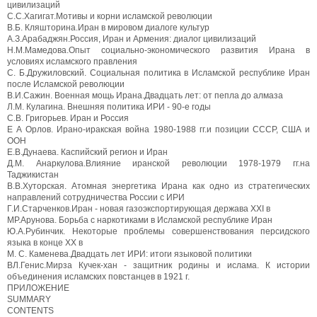
цивилизаций
С.С.Хагигат.Мотивы и корни исламской революции
B.Б. Кляшторина.Иран в мировом диалоге культур
A.З.Арабаджян.Россия, Иран и Армения: диалог цивилизаций
Н.М.Мамедова.Опыт социально-экономического развития Ирана в
условиях исламского правления
C. Б.Дружиловский. Социальная политика в Исламской республике Иран
после Исламской революции
B.И.Сажин. Военная мощь Ирана.Двадцать лет: от пепла до алмаза
Л.М. Кулагина. Внешняя политика ИРИ - 90-е годы
C.В. Григорьев. Иран и Россия
Е А Орлов. Ирано-иракская война 1980-1988 гг.и позиции СССР, США и
ООН
Е.В.Дунаева. Каспийский регион и Иран
Д.М. Анаркулова.Влияние иранской революции 1978-1979 гг.на
Таджикистан
В.В.Хуторская. Атомная энергетика Ирана как одно из стратегических
направлений сотрудничества России с ИРИ
Г.И.Старченков.Иран - новая газоэкспортирующая держава XXI в
МР.Арунова. Борьба с наркотиками в Исламской республике Иран
Ю.А.Рубинчик. Некоторые проблемы совершенствования персидского
языка в конце XX в
М. С. Каменева.Двадцать лет ИРИ: итоги языковой политики
ВЛ.Генис.Мирза Кучек-хан - защитник родины и ислама. К истории
объединения исламских повстанцев в 1921 г.
ПРИЛОЖЕНИЕ
SUMMARY
CONTENTS