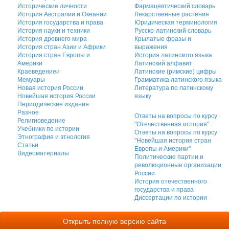
Исторические личности
Фармацевтический словарь
История Австралии и Океании
Лекарственные растения
История государства и права
Юридическая терминология
История науки и техники
Русско-латинский словарь
История древнего мира
Крылатые фразы и
История стран Азии и Африки
выражения
История стран Европы и
История латинского языка
Америки
Латинский алфавит
Краеведениеи
Латинские (римские) цифры
Мемуары
Грамматика латинского языка
Новая история России
Литература по латинскому
Новейшая история России
языку
Периодические издания
Разное
Ответы на вопросы по курсу
Религиоведение
"Отечественная история"
Учебники по истории
Ответы на вопросы по курсу
Этнография и этнология
"Новейшая история стран
Статьи
Европы и Америки"
Видеоматериалы
Политические партии и
революционные организации
России
История отечественного
государства и права
Диссертации по истории
Открыть полную версию сайта