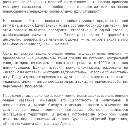
развития, приобщения к мировой цивилизации? Что Россия принесла
местному населению – освобождение и развитие или же новое
порабощение и нещадную колониальную эксплуатацию?
Настоящая работа — попытка российских ученых представить свой
взгляд на историю Центральной Азии в составе Российской империи. При
этом авторы пытаются преодолеть стереотипы, с одной стороны,
изображающие взаимоотношения России с ее азиатской окраиной как
абсолютно прогрессивное явление, с другой — те, которые видят в этих
взаимоотношениях один лишь негатив.
Одна из важных задач, стоящих перед исследователем региона, —
преодоление «национальной» точки зрения на историю Центральной
Азии, которая сложилась в советское время, а в 1990-е гг. стала
доминирующей. Единая история региона оказалась разорвана на
«историю Казахстана», «историю Таджикистана», «историю Узбекистана»
и т.д. По сути дела, это привело к тому, что появилось несколько разных —
«национальных» — интерпретаций одних и тех же исторических событий,
персонажей, процессов.
Преодолеть такое деление истории можно, попытавшись вернуть региону
общее название, учитывая его целостность в культурном и
географическом смысле. Следует отдельно остановить внимание на
соотношении ряда терминов, которыми обычно описываются
исследуемые территории. В разные исторические эпохи они были
известны под названиями «Большая Бухария», «Русский Туркестан»,
«Средняя Азия» и «Центральная Азия»...