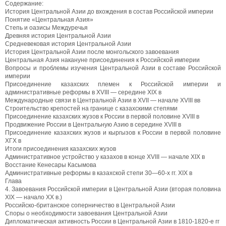
Содержание:
История Центральной Азии до вхождения в состав Российской империи
Понятие «Центральная Азия»
Степь и оазисы Междуречья
Древняя история Центральной Азии
Средневековая история Центральной Азии
История Центральной Азии после монгольского завоевания
Центральная Азия накануне присоединения к Российской империи
Вопросы и проблемы изучения Центральной Азии в составе Российской
империи
Присоединение казахских племен к Российской империи и
административные реформы в XVIII — середине XIX в
Международные связи в Центральной Азии в XVII — начале XVIII вв
Строительство крепостей на границе с казахскими степями
Присоединение казахских жузов к России в первой половине XVIII в
Продвижение России в Центральную Азию в середине XVIII в
Присоединение казахских жузов и кыргызов к России в первой половине
ХГХ в
Итоги присоединения казахских жузов
Административное устройство у казахов в конце XVIII — начале XIX в
Восстание Кенесары Касымова
Административные реформы в казахской степи 30—60-х гг. XIX в
Глава
4. Завоевания Российской империи в Центральной Азии (вторая половина
XIX — начало XX в.)
Российско-британское соперничество в Центральной Азии
Споры о необходимости завоевания Центральной Азии
Дипломатическая активность России в Центральной Азии в 1810-1820-е гг