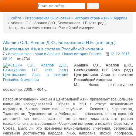
О сайте
»
Историческая библиотека
»
История стран Азии и Африки
» Абашин С.Л., Арапов Д.Ю., Бекмаханова Н.Е. (отв. ред.)
Центральная Азия в составе Российской империи
Абашин С.Л., Арапов Д.Ю., Бекмаханова Н.Е. (отв. ред.)
Центральная Азия в составе Российской империи
История стран Азии и Африки
,
Новая история России
18-12-2015,
08:19
4734
Абашин С.Л., Арапов Д.Ю.,
Бекмаханова Н.Е. (отв. ред.)
Центральная Азия в составе
Российской империи
М.: Новое литературное
обозрение, 2008. – 464 с.
История отношений России и Центральной Азии привлекает всё большее
внимание исследователей. Обретя в 1991 г. статус независимых
государств, бывшие советские республики – Казахстан, Кыргызстан,
Таджикистан, Туркменистан и Узбекистан – оказались перед сложной
дилеммой: как теперь писать о том времени, когда весь этот регион
находился сначала в границах Российской империи, а позднее Советского
Союза. Было ли это временем национального угнетения, репрессий,
унижения достоинства народов, либо, напротив, эпохой прогресса,