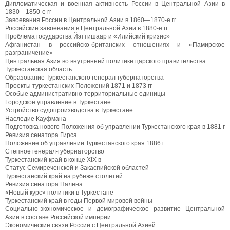
Дипломатическая и военная активность России в Центральной Азии в
1830—1850-е гг
Завоевания России в Центральной Азии в 1860—1870-е гг
Российские завоевания в Центральной Азии в 1880-е гг
Проблема государства Йэттишаар и «Илийский кризис»
Афганистан в российско-британских отношениях и «Памирское
разграничение»
Центральная Азия во внутренней политике царского правительства
Туркестанская область
Образование Туркестанского генерал-губернаторства
Проекты туркестанских Положений 1871 и 1873 гг
Особые административно-территориальные единицы
Городское управление в Туркестане
Устройство судопроизводства в Туркестане
Наследие Кауфмана
Подготовка нового Положения об управлении Туркестанского края в 1881 г
Ревизия сенатора Гирса
Положение об управлении Туркестанского края 1886 г
Степное генерал-губернаторство
Туркестанский край в конце XIX в
Статус Семиреченской и Закаспийской областей
Туркестанский край на рубеже столетий
Ревизия сенатора Палена
«Новый курс» политики в Туркестане
Туркестанский край в годы Первой мировой войны
Социально-экономическое и демографическое развитие Центральной
Азии в составе Российской империи
Экономические связи России с Центральной Азией