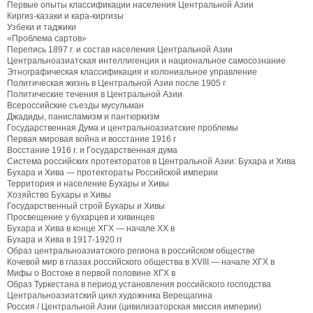
Первые опыты классификации населения Центральной Азии
Киргиз-казаки и кара-киргизы
Узбеки и таджики
«Проблема сартов»
Перепись 1897 г. и состав населения Центральной Азии
Центральноазиатская интеллигенция и национальное самосознание
Этнографическая классификация и колониальное управление
Политическая жизнь в Центральной Азии после 1905 г
Политические течения в Центральной Азии
Всероссийские съезды мусульман
Джадиды, панисламизм и пантюркизм
Государственная Дума и центральноазиатские проблемы
Первая мировая война и восстание 1916 г
Восстание 1916 г. и Государственная дума
Система российских протекторатов в Центральной Азии: Бухара и Хива
Бухара и Хива — протектораты Российской империи
Территория и население Бухары и Хивы
Хозяйство Бухары и Хивы
Государственный строй Бухары и Хивы
Просвещение у бухарцев и хивинцев
Бухара и Хива в конце ХГХ — начале XX в
Бухара и Хива в 1917-1920 гг
Образ центральноазиатского региона в российском обществе
Кочевой мир в глазах российского общества в XVIII — начале ХГХ в
Мифы о Востоке в первой половине ХГХ в
Образ Туркестана в период установления российского господства
Центральноазиатский цикл художника Верещагина
Россия / Центральной Азии (цивилизаторская миссия империи)