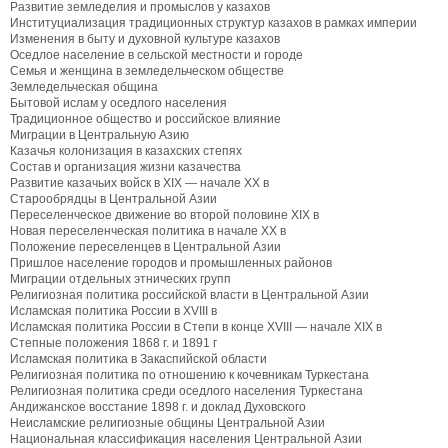
Развитие земледелия и промыслов у казахов
Институциализация традиционных структур казахов в рамках империи
Изменения в быту и духовной культуре казахов
Оседлое население в сельской местности и городе
Семья и женщина в земледельческом обществе
Земледельческая община
Бытовой ислам у оседлого населения
Традиционное общество и российское влияние
Миграции в Центральную Азию
Казачья колонизация в казахских степях
Состав и организация жизни казачества
Развитие казачьих войск в XIX — начале XX в
Старообрядцы в Центральной Азии
Переселенческое движение во второй половине XIX в
Новая переселенческая политика в начале XX в
Положение переселенцев в Центральной Азии
Пришлое население городов и промышленных районов
Миграции отдельных этнических групп
Религиозная политика российской власти в Центральной Азии
Исламская политика России в XVIII в
Исламская политика России в Степи в конце XVIII — начале XIX в
Степные положения 1868 г. и 1891 г
Исламская политика в Закаспийской области
Религиозная политика по отношению к кочевникам Туркестана
Религиозная политика среди оседлого населения Туркестана
Андижанское восстание 1898 г. и доклад Духовского
Неисламские религиозные общины Центральной Азии
Национальная классификация населения Центральной Азии