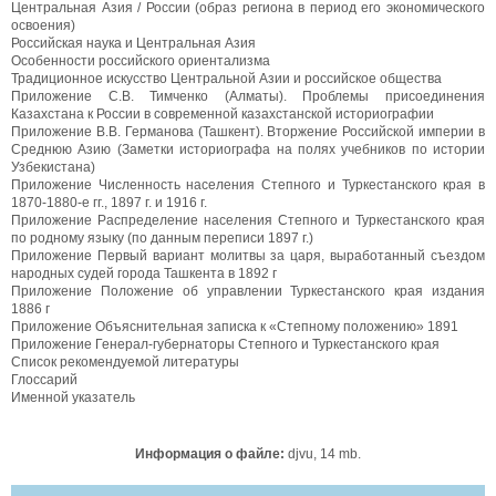
Центральная Азия / России (образ региона в период его экономического
освоения)
Российская наука и Центральная Азия
Особенности российского ориентализма
Традиционное искусство Центральной Азии и российское общества
Приложение С.В. Тимченко (Алматы). Проблемы присоединения
Казахстана к России в современной казахстанской историографии
Приложение В.В. Германова (Ташкент). Вторжение Российской империи в
Среднюю Азию (Заметки историографа на полях учебников по истории
Узбекистана)
Приложение Численность населения Степного и Туркестанского края в
1870-1880-е гг., 1897 г. и 1916 г.
Приложение Распределение населения Степного и Туркестанского края
по родному языку (по данным переписи 1897 г.)
Приложение Первый вариант молитвы за царя, выработанный съездом
народных судей города Ташкента в 1892 г
Приложение Положение об управлении Туркестанского края издания
1886 г
Приложение Объяснительная записка к «Степному положению» 1891
Приложение Генерал-губернаторы Степного и Туркестанского края
Список рекомендуемой литературы
Глоссарий
Именной указатель
Информация о файле:
djvu, 14 mb.