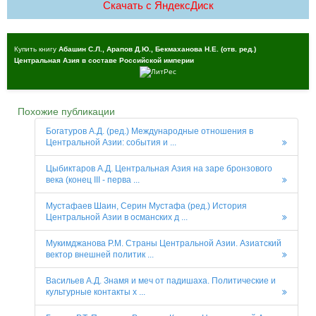
Скачать c ЯндексДиск
Купить книгу
Абашин С.Л., Арапов Д.Ю., Бекмаханова Н.Е. (отв. ред.)
Центральная Азия в составе Российской империи
Похожие публикации
Богатуров А.Д. (ред.) Международные отношения в
Центральной Азии: события и ...
Цыбиктаров А.Д. Центральная Азия на заре бронзового
века (конец III - перва ...
Мустафаев Шаин, Серин Мустафа (ред.) История
Центральной Азии в oсманских д ...
Мукимджанова Р.М. Страны Центральной Азии. Азиатский
вектор внешней политик ...
Васильев А.Д. Знамя и меч от падишаха. Политические и
культурные контакты х ...