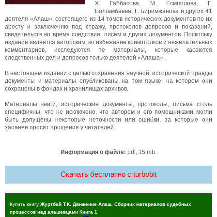
X. Габбасова, М. Есмполова, Г.
Болгамбаева, Г. Биримжанова и других 41
деятеля «Алаш», состоящего из 14 томов исторических документов по их
аресту и заключению под стражу, протоколов допросов и показаний,
свидетельств во время следствия, писем и других документов. Поскольку
издание является авторским, во избежание кривотолков и нежелательных
комментариев, исследуются те материалы, которые касаются
следственных дел и допросов только деятелей «Алаша».
В настоящем издании с целью сохранения научной, исторической правды
документы и материалы опубликованы на том языке, на котором они
сохранены в фондах и хранилищах архивов.
Материалы книги, исторические документы, протоколы, письма столь
специфичны, что не исключено, что автором и его помощниками могли
быть допущены некоторые неточности или ошибки, за которые они
заранее просят прощения у читателей.
Информация о файле:
pdf, 15 mb.
Скачать бесплатно c turbobit
Купить книгу
Журтбай Т.К. Движение Алаш. Сборник материалов судебных
процессов над алашевцами Книга 1