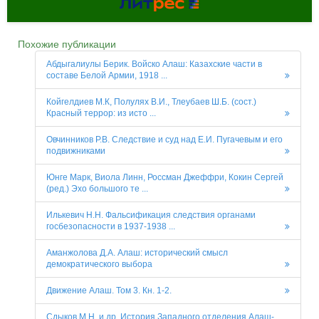
Похожие публикации
Абдыгалиулы Берик. Войско Алаш: Казахские части в
составе Белой Армии, 1918 ...
Койгелдиев М.К, Полулях В.И., Тлеубаев Ш.Б. (сост.)
Красный террор: из исто ...
Овчинников Р.В. Следствие и суд над Е.И. Пугачевым и его
подвижниками
Юнге Марк, Виола Линн, Россман Джеффри, Кокин Сергей
(ред.) Эхо большого те ...
Илькевич Н.Н. Фальсификация следствия органами
госбезопасности в 1937-1938 ...
Аманжолова Д.А. Алаш: исторический смысл
демократического выбора
Движение Алаш. Том 3. Кн. 1-2.
Сдыков М.Н. и др. История Западного отделения Алаш-