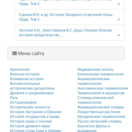
Орды. Том 2
Сдыков М.Н. и др. История Западного отделения Алаш-
Орды. Том 1
Артизов А.Н., Христофоров В.С. (ред.) Генерал Власов:
история предательства ...
Меню сайта
Археология
Медицинская латынь
Военная история
Клиническая терминология
Всемирная история
Фармацевтическая
Вспомогательные
терминология
исторические дисциплины
Анатомическая терминология
Древняя и средневековая
Терминология в акушерстве
Русь
Словарь клинической
Историография
терминологии
Исторические личности
Фармацевтический словарь
История Австралии и Океании
Лекарственные растения
История государства и права
Юридическая терминология
История науки и техники
Русско-латинский словарь
История древнего мира
Крылатые фразы и
История стран Азии и Африки
выражения