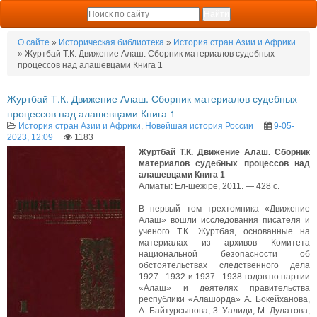
О сайте
»
Историческая библиотека
»
История стран Азии и Африки
» Журтбай Т.К. Движение Алаш. Сборник материалов судебных
процессов над алашевцами Книга 1
Журтбай Т.К. Движение Алаш. Сборник материалов судебных
процессов над алашевцами Книга 1
История стран Азии и Африки
,
Новейшая история России
9-05-
2023, 12:09
1183
Журтбай Т.К. Движение Алаш. Сборник
материалов судебных процессов над
алашевцами Книга 1
Алматы: Ел-шежіре, 2011. — 428 с.
В первый том трехтомника «Движение
Алаш» вошли исследования писателя и
ученого Т.К. Журтбая, основанные на
материалах из архивов Комитета
национальной безопасности об
обстоятельствах следственного дела
1927 - 1932 и 1937 - 1938 годов по партии
«Алаш» и деятелях правительства
республики «Алашорда» А. Бокейханова,
А. Байтурсынова, 3. Уалиди, М. Дулатова,