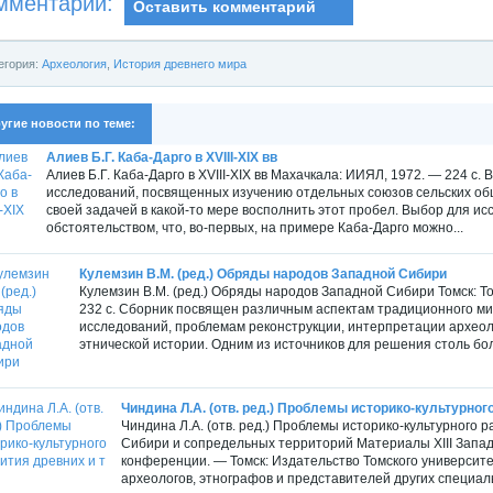
мментарии:
Оставить комментарий
егория:
Археология
,
История древнего мира
угие новости по теме:
Алиев Б.Г. Каба-Дарго в XVIII-XIX вв
Алиев Б.Г. Каба-Дарго в XVIII-XIX вв Махачкала: ИИЯЛ, 1972. — 224 с
исследований, посвященных изучению отдельных союзов сельских об
своей задачей в какой-то мере восполнить этот пробел. Выбор для и
обстоятельством, что, во-первых, на примере Каба-Дарго можно...
Кулемзин В.М. (ред.) Обряды народов Западной Сибири
Кулемзин В.М. (ред.) Обряды народов Западной Сибири Томск: Т
232 с. Сборник посвящен различным аспектам традиционного м
исследований, проблемам реконструкции, интерпретации археол
этнической истории. Одним из источников для решения столь бо
Чиндина Л.А. (отв. ред.) Проблемы историко-культурного 
Чиндина Л.А. (отв. ред.) Проблемы историко-культурного
Сибири и сопредельных территорий Материалы XIII Запа
конференции. — Томск: Издательство Томского университе
археологов, этнографов и представителей других специал