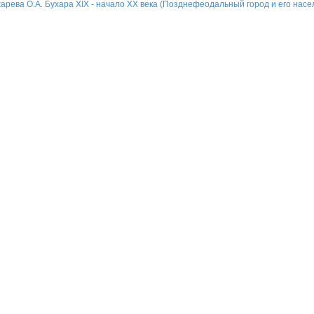
арева О.А. Бухара XIX - начало ХХ века (Позднефеодальный город и его насе