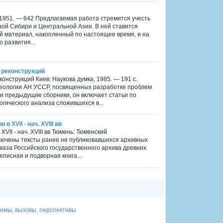
1951. — 642 Предлагаемая работа стремится учесть
й Сибири и Центральной Азии. В ней ставится
й материал, накопленный по настоящее время, и на
 развития...
х реконструкций
еконструкций Киев: Наукова думка, 1985. — 191 с.
еологии АН УССР, посвященных разработке проблем
 и предыдущие сборники, он включает статьи по
гического анализа сложившихся в...
 XVII - нач. XVIII вв
II - нач. XVIII вв Тюмень: Тюменский
ключены тексты ранее не публиковавшихся архивных
иказа Российского государственного архива древних
реписная и подворная книга...
лемы, вызовы, перспективы