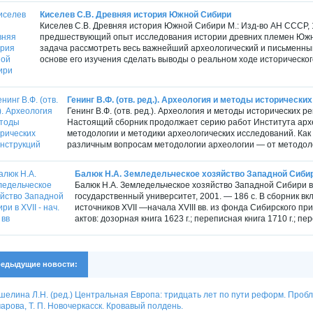
Киселев С.В. Древняя история Южной Сибири
Киселев С.В. Древняя история Южной Сибири М.: Изд-во АН СССР, 
предшествующий опыт исследования истории древних племен Южно
задача рассмотреть весь важнейший археологический и письменны
основе его изучения сделать выводы о реальном ходе исторического
Генинг В.Ф. (отв. ред.). Археология и методы исторически
Генинг В.Ф. (отв. ред.). Археология и методы исторических р
Настоящий сборник продолжает серию работ Института арх
методологии и методики археологических исследований. Как
различным вопросам методологии археологии — от методоло
Балюк Н.А. Земледельческое хозяйство Западной Сибири в
Балюк Н.А. Земледельческое хозяйство Западной Сибири в XV
государственный университет, 2001. — 186 с. В сборник в
источников XVII —начала XVIII вв. из фонда Сибирского пр
актов: дозорная книга 1623 г.; переписная книга 1710 г.; пе
едыдущие новости:
елина Л.Н. (ред.) Центральная Европа: тридцать лет по пути реформ. Проб
арова, Т. П. Новочеркасск. Кровавый полдень.