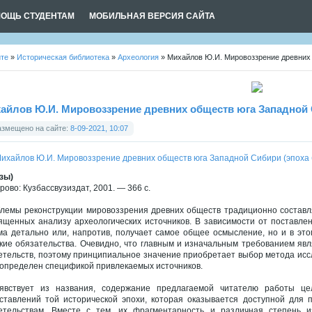
ОЩЬ СТУДЕНТАМ
МОБИЛЬНАЯ ВЕРСИЯ САЙТА
йте
»
Историческая библиотека
»
Археология
» Михайлов Ю.И. Мировоззрение древних 
айлов Ю.И. Мировоззрение древних обществ юга Западной 
азмещено на сайте:
8-09-2021, 10:07
зы)
рово: Кузбассвузиздат, 2001. — 366 с.
лемы реконструкции мировоззрения древних обществ традиционно составл
ященных анализу археологических источников. В зависимости от поставле
ма детально или, напротив, получает самое общее осмысление, но и в эт
кие обязательства. Очевидно, что главным и изначальным требованием явл
етельств, поэтому принципиальное значение приобретает выбор метода исс
определен спецификой привлекаемых источников.
явствует из названия, содержание предлагаемой читателю работы це
ставлений той исторической эпохи, которая оказывается доступной для п
етельствам. Вместе с тем, их фрагментарность и различная степень и