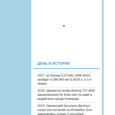
ДЕНЬ В ИСТОРИИ
2027: астероид (137108) 1999 AN10
пройдёт в 388 960 км (0.0026 а. е.) от
Земли.
2020: авиакатастрофа Boeing 737-8NG
авиакомпании Air India при посадке в
индийском городе Кожикоде.
2014: Украинский батальон Донбасс
начал наступление за Иловайск. Бои
закончились только 3 сентября.