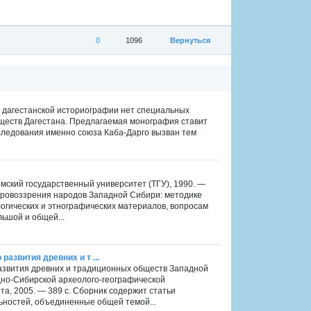
0
1096
Вернуться
. В дагестанской историографии нет специальных
ществ Дагестана. Предлагаемая монография ставит
сследования именно союза Каба-Дарго вызван тем
омский государственный университет (ТГУ), 1990. —
ировоззрения народов Западной Сибири: методике
огических и этнографических материалов, вопросам
льшой и общей...
развития древних и т ...
 развития древних и традиционных обществ Западной
дно-Сибирской археолого-географической
та, 2005. — 389 с. Сборник содержит статьи
ьностей, объединенные общей темой...