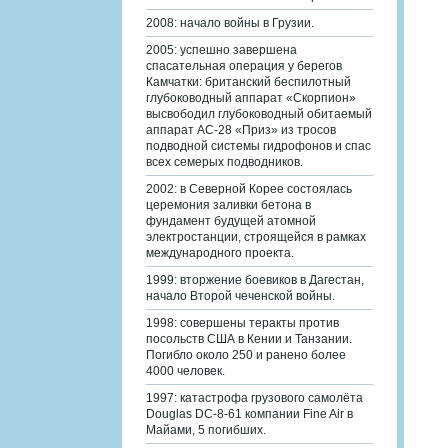
2008: начало войны в Грузии.
2005: успешно завершена
спасательная операция у берегов
Камчатки: британский беспилотный
глубоководный аппарат «Скорпион»
высвободил глубоководный обитаемый
аппарат АС-28 «Приз» из тросов
подводной системы гидрофонов и спас
всех семерых подводников.
2002: в Северной Корее состоялась
церемония заливки бетона в
фундамент будущей атомной
электростанции, строящейся в рамках
международного проекта.
1999: вторжение боевиков в Дагестан,
начало Второй чеченской войны.
1998: совершены теракты против
посольств США в Кении и Танзании.
Погибло около 250 и ранено более
4000 человек.
1997: катастрофа грузового самолёта
Douglas DC-8-61 компании Fine Air в
Майами, 5 погибших.