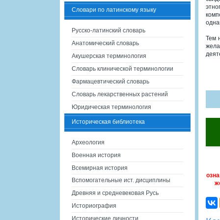
этно
Словари по латинскому языку
комп
одна
Русско-латинский словарь
Тем 
Анатомический словарь
жела
деят
Акушерская терминология
Словарь клинической терминологии
Фармацевтический словарь
Словарь лекарственных растений
Юридическая терминология
Историческая библиотека
Археология
Военная история
Всемирная история
озна
Вспомогательные ист. дисциплины
ж
Древняя и средневековая Русь
Историография
Исторические личности