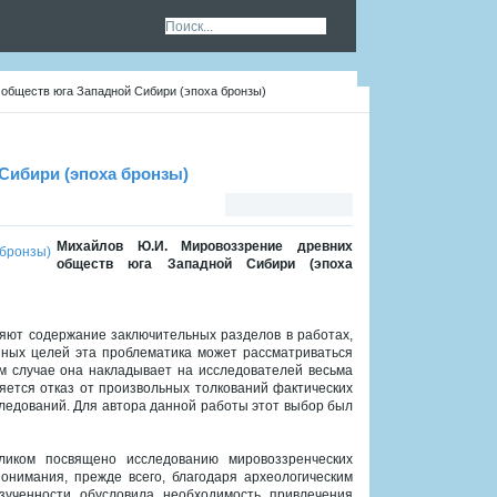
обществ юга Западной Сибири (эпоха бронзы)
Сибири (эпоха бронзы)
Михайлов Ю.И. Мировоззрение древних
обществ юга Западной Сибири (эпоха
яют содержание заключительных разделов в работах,
нных целей эта проблематика может рассматриваться
ом случае она накладывает на исследователей весьма
яется отказ от произвольных толкований фактических
ледований. Для автора данной работы этот выбор был
ликом посвящено исследованию мировоззренческих
онимания, прежде всего, благодаря археологическим
зученности обусловила необходимость привлечения