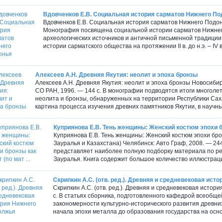
Вдовченков Е.В. Социальная история сарматов Нижнего По
Вдовченков Е.В. Социальная история сарматов Нижнего Подонья
Монография посвящена социальной истории сарматов Нижнего
археологических источников и античной письменной традици
истории сарматского общества на протяжении II в. до н.э. – IV в
Алексеев А.Н. Древняя Якутия: неолит и эпоха бронзы
Алексеев А.Н. Древняя Якутия: неолит и эпоха бронзы Новосиби
СО РАН, 1996. — 144 с. В монографии подводятся итоги многоле
неолита и бронзы, обнаруженных на территории Республики Саха
картина процесса изучения древних памятников Якутии, в научный
Куприянова Е.В. Тень женщины: Женский костюм эпохи бро
Куприянова Е.В. Тень женщины: Женский костюм эпохи бро
Зауралья и Казахстана) Челябинск: Авто Граф, 2008. — 2
представляет наиболее полную подборку материала по ре
Зауралья. Книга содержит большое количество иллюстраци
Скрипкин А.С. (отв. ред.). Древняя и средневековая ис
Скрипкин А.С. (отв. ред.). Древняя и средневековая истор
с. В статьях сборника, подготовленного кафедрой всеобщ
закономерности культурно-исторического развития древни
начала эпохи металла до образования государства на осно