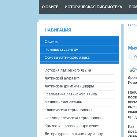
О САЙТЕ
ИСТОРИЧЕСКАЯ БИБЛИОТЕКА
ПОМ
О са
НАВИГАЦИЯ
О сайте
Мих
Помощь студентам
Р
Основы латинского языка
История латинского языка
брон
Латинский алфавит
Кеме
Латинские (римские) цифры
Проб
Грамматика латинского языка
посв
Медицинская латынь
весь
высо
Клиническая терминология
свид
пред
Фармацевтическая терминология
Крылатые фразы и выражения
Как 
пред
Литература по латинскому языку
свид