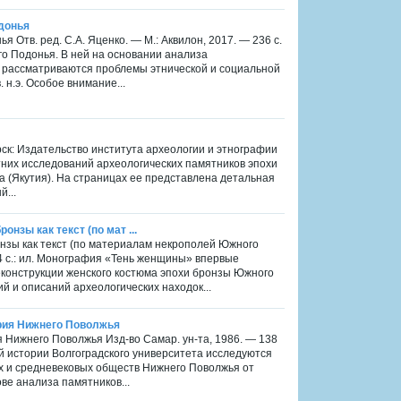
донья
 Отв. ред. С.А. Яценко. — М.: Аквилон, 2017. — 236 с.
 Подонья. В ней на основании анализа
и рассматриваются проблемы этнической и социальной
. н.э. Особое внимание...
рск: Издательство института археологии и этнографии
тних исследований археологических памятников эпохи
 (Якутия). На страницах ее представлена детальная
...
нзы как текст (по мат ...
нзы как текст (по материалам некрополей Южного
44 с.: ил. Монография «Тень женщины» впервые
конструкции женского костюма эпохи бронзы Южного
й и описаний археологических находок...
тория Нижнего Поволжья
ия Нижнего Поволжья Изд-во Самар. ун-та, 1986. — 138
ей истории Волгоградского университета исследуются
х и средневековых обществ Нижнего Поволжья от
ве анализа памятников...