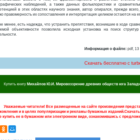
графических наблюдений, а также данных фольклористики и сравнитель
етенцией в этих областях научного знания, автор опирался, прежде всего
ко правомерность их сопоставления и интерпретация целиком остаются на ег
не менее, есть надежда, что устранить препятствия, возникшие в ходе срав
емой объективности позволила исходная установка на поиск структур
ельности.
Информация о файле:
pdf, 13
Скачать бесплатно c turbo
Купить книгу
Михайлов Ю.И. Мировоззрение древних обществ юга Западн
Уважаемые читатели! Все размещенные на сайте произведения предст
комления и в целях популяризации и рекламы бумажных изданий.Скачать 
е купить ее в бумажном или электронном виде, ознакомившись с предложе