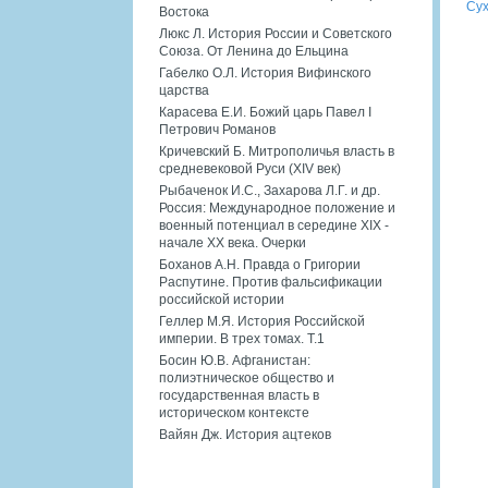
Сух
Востока
Люкс Л. История России и Советского
Союза. От Ленина до Ельцина
Габелко О.Л. История Вифинского
царства
Карасева Е.И. Божий царь Павел I
Петрович Романов
Кричевский Б. Митрополичья власть в
средневековой Руси (XIV век)
Рыбаченок И.С., Захарова Л.Г. и др.
Россия: Международное положение и
военный потенциал в середине XIX -
начале XX века. Очерки
Боханов А.Н. Правда о Григории
Распутине. Против фальсификации
российской истории
Геллер М.Я. История Российской
империи. В трех томах. Т.1
Босин Ю.В. Афганистан:
полиэтническое общество и
государственная власть в
историческом контексте
Вайян Дж. История ацтеков