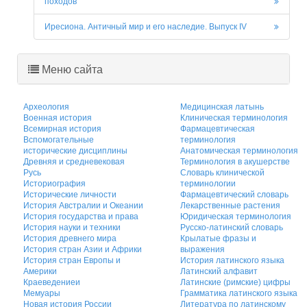
походов
Иресиона. Античный мир и его наследие. Выпуск IV
Меню сайта
Археология
Медицинская латынь
Военная история
Клиническая терминология
Всемирная история
Фармацевтическая
Вспомогательные
терминология
исторические дисциплины
Анатомическая терминология
Древняя и средневековая
Терминология в акушерстве
Русь
Словарь клинической
Историография
терминологии
Исторические личности
Фармацевтический словарь
История Австралии и Океании
Лекарственные растения
История государства и права
Юридическая терминология
История науки и техники
Русско-латинский словарь
История древнего мира
Крылатые фразы и
История стран Азии и Африки
выражения
История стран Европы и
История латинского языка
Америки
Латинский алфавит
Краеведениеи
Латинские (римские) цифры
Мемуары
Грамматика латинского языка
Новая история России
Литература по латинскому