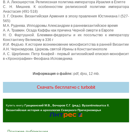
B. А. Лихошерстов. Религиозная политика императора Ираклия в Египте
C. Н. Мишнев. К особенностям религиозной политики императора
Анастасия (491-518)
3. Г. Оганян. Византийская Армения в эпоху правления Юстиниана I (527-
565)
М.А. Руднева. Ипподромы Александрии в ранневизантийское время
А. А. Травкин. Осада Каффы как причина Черной смерти в Европе
Н. О. Фартушной. Блеммии-федераты и их посольство к императору
Константину Великому в 336 г
И.И. Федъко. К истории возникновение монофиситства в ранней Византии
А.Н. Черномурова. Церковь святой Ирины в Константинополе
А. С. Щербинин. Петр Кнафей - первый антиохийский епископ-монофисит
в «Хронографии» Феофана Исповедника
Информация о файле:
pdf, djvu, 12 mb.
Скачать бесплатно c turbobit
Купить книгу
Грацианский М.В., Бочаров С.Г. (ред.). Byzantinotaurica II.
Византийская история и археология Северного Причерноморья
Похожие публикации