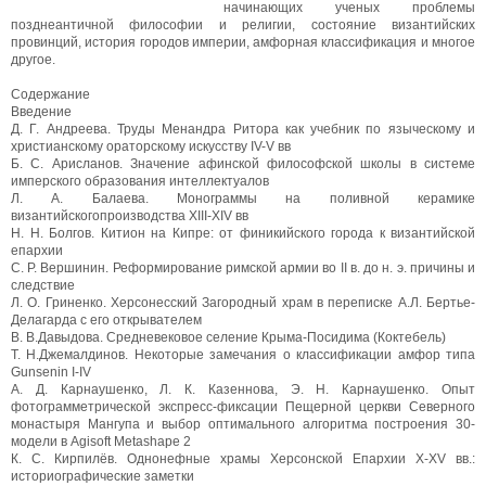
начинающих ученых проблемы
позднеантичной философии и религии, состояние византийских
провинций, история городов империи, амфорная классификация и многое
другое.
Содержание
Введение
Д. Г. Андреева. Труды Менандра Ритора как учебник по языческому и
христианскому ораторскому искусству IV-V вв
Б. С. Арисланов. Значение афинской философской школы в системе
имперского образования интеллектуалов
Л. А. Балаева. Монограммы на поливной керамике
византийскогопроизводства XIII-XIV вв
Н. Н. Болгов. Китион на Кипре: от финикийского города к византийской
епархии
С. Р. Вершинин. Реформирование римской армии во II в. до н. э. причины и
следствие
Л. О. Гриненко. Херсонесский Загородный храм в переписке А.Л. Бертье-
Делагарда с его открывателем
В. В.Давыдова. Средневековое селение Крыма-Посидима (Коктебель)
Т. Н.Джемалдинов. Некоторые замечания о классификации амфор типа
Gunsenin I-IV
A. Д. Карнаушенко, Л. К. Казеннова, Э. Н. Карнаушенко. Опыт
фотограмметрической экспресс-фиксации Пещерной церкви Северного
монастыря Мангупа и выбор оптимального алгоритма построения 30-
модели в Agisoft Metashape 2
К. С. Кирпилёв. Однонефные храмы Херсонской Епархии X-XV вв.:
историографические заметки