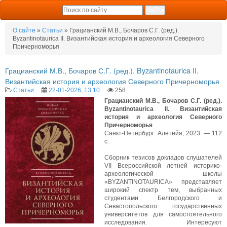
О сайте
»
Статьи
» Грацианский М.В., Бочаров С.Г. (ред.).
Byzantinotaurica II. Византийская история и археология Северного
Причерноморья
Грацианский М.В., Бочаров С.Г. (ред.). Byzantinotaurica II.
Византийская история и археология Северного Причерноморья
Статьи
22-01-2026, 13:10
258
Грацианский М.В., Бочаров С.Г. (ред.).
Byzantinotaurica II. Византийская
история и археология Северного
Причерноморья
Санкт-Петербург: Алетейя, 2023. — 112
с.
Сборник тезисов докладов слушателей
VII Всероссийской летней историко-
археологической школы
«BYZANTINOTAURICA» представляет
широкий спектр тем, выбранных
студентами Белгородского и
Севастопольского государственных
университетов для самостоятельного
исследования. Интересуют