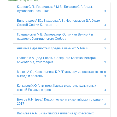
Карпов С.П., Грацианский М.В., Бочаров С.Г. (ред.).
Byzantinotaurica I. Виз ...
Виноградов А.Ю., Захарова А.В., Черноглазов Д.А. Храм
Святой Софии Констант ...
Грацианский М.В. Император Юстиниан Великий и
наследие Халкидонского Собора
Античная древность и средние века 2015 Том 43
Глашев А.А. (ред.) Тюрки Северного Кавказа: история,
археология, этнография
Мохов А.С., Капсалыкова К.Р. ‶Пусть другие рассказывают о
выгоде и роскоши, ...
Кочкаров У.Ю (отв. ред). Кавказ в системе культурных
связей Евразии в древн ...
Болгов Н.Н. (ред.) Классическая и византийская традиция
2017
Васильев А.А. Византийская империя до крестовых