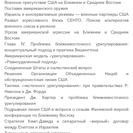
Военное присутствие США на Ближнем и Среднем Востоке
Поставки американского оружия
Израиль и консервативные режимы — военные партнеры США
Развал агрессивного блока СЕНТО. Поиски альтернатив
военного союза в регионе
Угроза американской агрессии на Ближнем и Среднем
Востоке
Глава IV. Проблема ближневосточного урегулирования:
концептуальный подход и практика Вашингтона
Американская модель «урегулирования»
«Равноудаленный подход»
Соединенные Штаты и палестинский вопрос
Решения Организации Объединенных Наций и
обструкционистская линия США
Тактика «частичного урегулирования» при правительствах Р.
Никсона и Дж. Форда
Президент Дж. Картер и проблема ближневосточного
урегулирования
Подрывная линия США в вопросе о созыве Женевской мирной
конференции по Ближнему Востоку
Стратегия Кэмп-Дэвида и сепаратный «мирный» договор
между Египтом и Израилем
Тупики кэмп-дэвидской стратегии