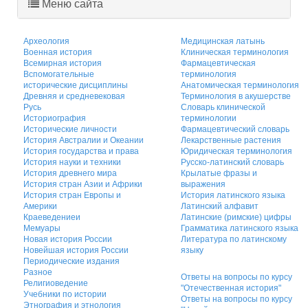
Меню сайта
Археология
Медицинская латынь
Военная история
Клиническая терминология
Всемирная история
Фармацевтическая
Вспомогательные
терминология
исторические дисциплины
Анатомическая терминология
Древняя и средневековая
Терминология в акушерстве
Русь
Словарь клинической
Историография
терминологии
Исторические личности
Фармацевтический словарь
История Австралии и Океании
Лекарственные растения
История государства и права
Юридическая терминология
История науки и техники
Русско-латинский словарь
История древнего мира
Крылатые фразы и
История стран Азии и Африки
выражения
История стран Европы и
История латинского языка
Америки
Латинский алфавит
Краеведениеи
Латинские (римские) цифры
Мемуары
Грамматика латинского языка
Новая история России
Литература по латинскому
Новейшая история России
языку
Периодические издания
Разное
Ответы на вопросы по курсу
Религиоведение
"Отечественная история"
Учебники по истории
Ответы на вопросы по курсу
Этнография и этнология