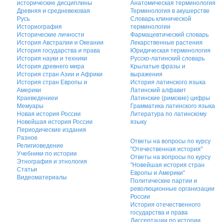
исторические дисциплины
Анатомическая терминология
Древняя и средневековая
Терминология в акушерстве
Русь
Словарь клинической
Историография
терминологии
Исторические личности
Фармацевтический словарь
История Австралии и Океании
Лекарственные растения
История государства и права
Юридическая терминология
История науки и техники
Русско-латинский словарь
История древнего мира
Крылатые фразы и
История стран Азии и Африки
выражения
История стран Европы и
История латинского языка
Америки
Латинский алфавит
Краеведениеи
Латинские (римские) цифры
Мемуары
Грамматика латинского языка
Новая история России
Литература по латинскому
Новейшая история России
языку
Периодические издания
Разное
Ответы на вопросы по курсу
Религиоведение
"Отечественная история"
Учебники по истории
Ответы на вопросы по курсу
Этнография и этнология
"Новейшая история стран
Статьи
Европы и Америки"
Видеоматериалы
Политические партии и
революционные организации
России
История отечественного
государства и права
Диссертации по истории