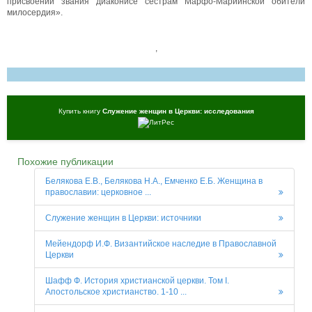
присвоении звания диаконисе сестрам Марфо-Мариинской обители
милосердия».
,
Купить книгу
Служение женщин в Церкви: исследования
Похожие публикации
Белякова Е.В., Белякова Н.А., Емченко Е.Б. Женщина в
православии: церковное ...
Служение женщин в Церкви: источники
Мейендорф И.Ф. Византийское наследие в Православной
Церкви
Шафф Ф. История христианской церкви. Том I.
Апостольское христианство. 1-10 ...