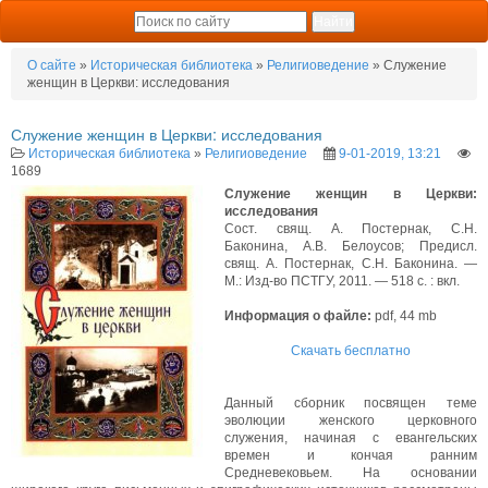
О сайте
»
Историческая библиотека
»
Религиоведение
» Служение
женщин в Церкви: исследования
Служение женщин в Церкви: исследования
Историческая библиотека
»
Религиоведение
9-01-2019, 13:21
1689
Служение женщин в Церкви:
исследования
Сост. свящ. А. Постернак, С.Н.
Баконина, А.В. Белоусов; Предисл.
свящ. А. Постернак, С.Н. Баконина. —
М.: Изд-во ПСТГУ, 2011. — 518 с. : вкл.
Информация о файле:
pdf, 44 mb
Скачать бесплатно
Данный сборник посвящен теме
эволюции женского церковного
служения, начиная с евангельских
времен и кончая ранним
Средневековьем. На основании