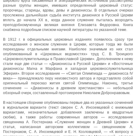
широкого круга письменных и эпиграфических источников рассмотрены
разные группы женщин, имевших определенный церковный статус:
пророчицы, старицы, вдовы, девы и диакониссы. В отдельных очерках
прослежена дальнейшая судьба института диаконисе в Русской Церкви
вплоть до начала XX в., когда данное служение пыталась возродить
преподобномученица великая княгиня Елизавета Федоровна. Книга
снабжена подробным списком научной литературы по указанной теме.
В 1912 г. в официальных церковных изданиях появилось сразу три
исследования о женском служении в Церкви, которые тогда же были
переизданы отдельными книгами. Наиболее значимым из них стал
опубликованный в «Церковных ведомостях» труд С. В. Троицкого
«Церковнослужительницы в Православной Церкви». Дополнением к нему
стали еще две статьи — «Диакониссы в Русской Церкви» и «Восточные
диакониссы Магна и Марфана и западная церковнослужительница
Эферия». Второе исследование — «Святая Олимпиада — диаконисса IV
века»— принадлежало перу неизвестного автора и представляло собой
оригинальный пересказ жития святой Олимпиады. Наконец, третье
сочинение — «Диакониссы в древнем христианстве» — небольшой
обзорный очерк, составленный протоиереем Николаем Добронравовым.
В настоящем сборнике опубликованы первые два из указанных сочинений
в журнальном варианте (текст сверен С. А. Иноземцевой с книжными
вариантами, незначительные добавления заключены в квадратные
скобки), а также работы современных авторов — исследование
священника А. Постернака «Служение женщин в Древней Церкви» и
статья, написанная авторским коллективом — священником А.
Постернаком, С. А. Иноземцевой и E. Н. Козловцевой, — «К вопросу о