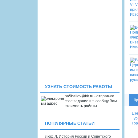
УЗНАТЬ СТОИМОСТЬ РАБОТЫ
na5ballov@bk.ru - отправьте
Пр
свое задание и я сообщу Вам
стоимость работы.
Езе
Тур
Гор
ПОПУЛЯРНЫЕ СТАТЬИ
Люкс Л. История России и Советского