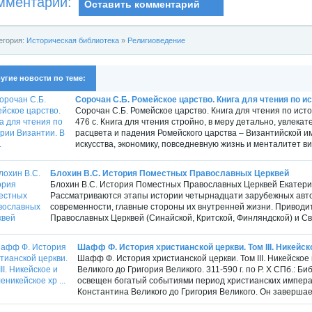
мментарии:
Оставить комментарий
егория:
Историческая библиотека
»
Религиоведение
угие новости по теме:
Сорочан С.Б. Ромейское царство. Книга для чтения по ист
Сорочан С.Б. Ромейское царство. Книга для чтения по исто
476 с. Книга для чтения стройно, в меру детально, увлека
расцвета и падения Ромейского царства – Византийской и
искусства, экономику, повседневную жизнь и менталитет ви
Блохин В.С. История Поместных Православных Церквей
Блохин В.С. История Поместных Православных Церквей Екатеринб
Рассматриваются этапы истории четырнадцати зарубежных авт
современности, главные стороны их внутренней жизни. Привод
Православных Церквей (Синайской, Критской, Финляндской) и Св
Шафф Ф. История христианской церкви. Том III. Никейско
Шафф Ф. История христианской церкви. Том III. Никейское
Великого до Григория Великого. 311-590 г. по Р. Х СПб.: Би
освещен богатый событиями период христианских императ
Константина Великого до Григория Великого. Он завершает