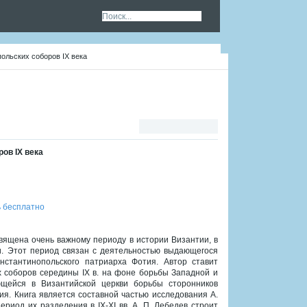
ольских соборов IX века
ов IX века
ь бесплатно
вящена очень важному периоду в истории Византии, в
ви. Этот период связан с деятельностью выдающегося
нстантинопольского патриарха Фотия. Автор ставит
х соборов середины IX в. на фоне борьбы Западной и
ющейся в Византийской церкви борьбы сторонников
ия. Книга является составной частью исследования А.
риод их разделения в IX-XI вв. А. П. Лебедев строит