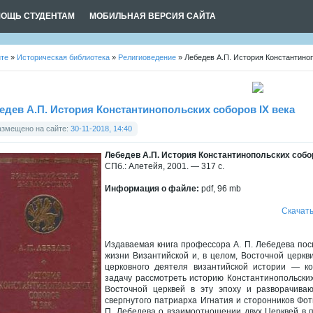
ОЩЬ СТУДЕНТАМ
МОБИЛЬНАЯ ВЕРСИЯ САЙТА
йте
»
Историческая библиотека
»
Религиоведение
» Лебедев А.П. История Константиноп
едев А.П. История Константинопольских соборов IX века
азмещено на сайте:
30-11-2018, 14:40
Лебедев А.П. История Константинопольских собор
СПб.: Алетейя, 2001. — 317 с.
Информация о файле:
pdf, 96 mb
Скачат
Издаваемая книга профессора А. П. Лебедева пос
жизни Византийской и, в целом, Восточной церк
церковного деятеля византийской истории — ко
задачу рассмотреть историю Константинопольски
Восточной церквей в эту эпоху и разворачива
свергнутого патриарха Игнатия и сторонников Фот
П. Лебедева о взаимоотношении двух Церквей в пе