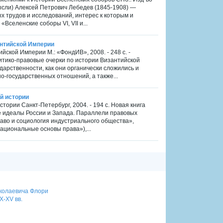
мысли) Алексей Петрович Лебедев (1845-1908) —
х трудов и исследований, интерес к которым и
Вселенские соборы VI, VII и...
антийской Империи
йской Империи М.: «ФондИВ», 2008. - 248 с. -
итико-правовые очерки по истории Византийской
арственности, как они органически сложились и
о-государственных отношений, а также...
ой истории
стории Санкт-Петербург, 2004. - 194 с. Новая книга
е идеалы России и Запада. Параллели правовых
аво и социология индустриального общества»,
ациональные основы права»),...
иколаевича Флори
X-XV вв.