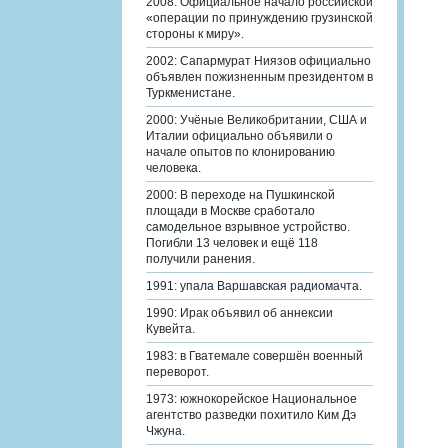
2008: Официальное начало российской
«операции по принуждению грузинской
стороны к миру».
2002: Сапармурат Ниязов официально
объявлен пожизненным президентом в
Туркменистане.
2000: Учёные Великобритании, США и
Италии официально объявили о
начале опытов по клонированию
человека.
2000: В переходе на Пушкинской
площади в Москве сработало
самодельное взрывное устройство.
Погибли 13 человек и ещё 118
получили ранения.
1991: упала Варшавская радиомачта.
1990: Ирак объявил об аннексии
Кувейта.
1983: в Гватемале совершён военный
переворот.
1973: южнокорейское Национальное
агентство разведки похитило Ким Дэ
Чжуна.