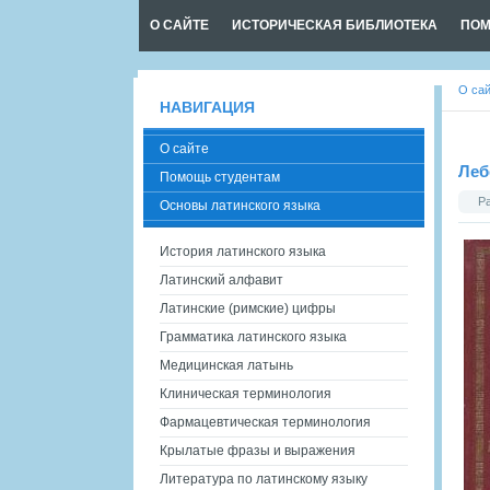
О САЙТЕ
ИСТОРИЧЕСКАЯ БИБЛИОТЕКА
ПОМ
О са
НАВИГАЦИЯ
О сайте
Леб
Помощь студентам
Р
Основы латинского языка
История латинского языка
Латинский алфавит
Латинские (римские) цифры
Грамматика латинского языка
Медицинская латынь
Клиническая терминология
Фармацевтическая терминология
Крылатые фразы и выражения
Литература по латинскому языку