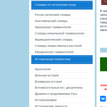
Словари по латинскому языку
В це
Русско-латинский словарь
свое
учен
Анатомический словарь
твер
инте
Акушерская терминология
импе
Словарь клинической терминологии
Фармацевтический словарь
Словарь лекарственных растений
Юридическая терминология
Историческая библиотека
Археология
Военная история
Всемирная история
озна
Вспомогательные ист. дисциплины
ж
Древняя и средневековая Русь
Историография
Исторические личности