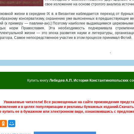
свое изложение на основе строгого анализа источн
рковной жизни в середине IX в. в Византии наблюдается переход от бурных
образному консерватизму, охранению уже выясненных в предшествующие век
ий (к примеру — павлики-ан).] Поэтому наиболее выдающимися церковными
дых норм Православия. Эта необходимость подчеркивала стремлени
ллектуальной жизни — это эпоха развития науки и литературы, организа
ратора. Самое непосредственное участие в этом процессе принимал Фотий.
,
Купить книгу
Лебедев А.П. История Константинопольских со
Уважаемые читатели! Все размещенные на сайте произведения предст
комления и в целях популяризации и рекламы бумажных изданий.Скачать 
е купить ее в бумажном или электронном виде, ознакомившись с предложе