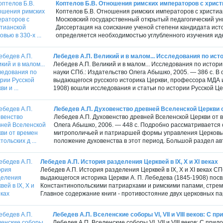
Коптелов Б.В. Отношения римских императоров с христиа
Коптелов Б.В. Отношения римских императоров с христианс
Московский государственный открытый педагогический уни
Диссертация на соискание ученой степени кандидата ист
определяется необходимостью углубленного изучения идео
Лебедев А.П. Великий и в малом... Исследования по истор
Лебедев А.П. Великий и в малом... Исследования по истор
науки СПб.: Издательство Олега Абышко, 2005. — 386 с. В
выдающегося русского историка Церкви, профессора МДА и
1908) вошли исследования и статьи по истории Русской Цер
Лебедев А.П. Духовенство древней Вселенской Церкви от
Лебедев А.П. Духовенство древней Вселенской Церкви от в
Олега Абышко, 2006. — 448 с. Подробно рассматривается 
митрополичьей и патриаршей формы управления Церковью
положение духовенства в этот период. Большой раздел ав
Лебедев А.П. История разделения Церквей в IX, X и XI веках
Лебедев А.П. История разделения Церквей в IX, X и XI веках СП
выдающегося историка Церкви А. П. Лебедева (1845-1908) по
Константинопольскими патриархами и римскими папами, стрем
Главное содержание книги - противостояние двух церковных пар
Лебедев А.П. Вселенские соборы VI, VII и VIII веков: С пр
Лебедев А.П. Вселенские соборы VI, VII и VIII веков: С пр