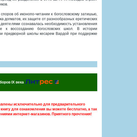
иков.
 споров об иконопо-читании к богословскому затишью,
а догматов, их защите от разнообразных еретических
 деятелями сознавалась необходимость установления
е к воссозданию богословских школ. В истории
ции придворной школы кесарем Вардой при поддержке
боров IX века
авлены исключительно для предварительного
книгу для ознакомления вы можете бесплатно, а так
ниями интернет-магазинов. Приятного прочтения!