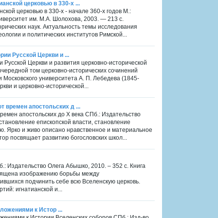
нской церковью в 330-х ...
кой церковью в 330-х - начале 360-х годов М.:
верситет им. М.А. Шолохова, 2003. — 213 с.
орических наук. Актуальность темы исследования
логии и политических институтов Римской...
ии Русской Церкви и ...
ии Русской Церкви и развития церковно-исторической
 очередной том церковно-исторических сочинений
 Московского университета А. П. Лебедева (1845-
кви и церковно-исторической...
 времен апостольских д ...
ремен апостольских до X века СПб.: Издательство
становление епископской власти, становление
. Ярко и живо описано нравственное и материальное
тор посвящает развитию богословских школ...
б.: Издательство Олега Абышко, 2010. – 352 с. Книга
священа изображению борьбы между
ившихся подчинить себе всю Вселенскую церковь.
тий: игнатианской и...
иложениями к Истор ...
иложениями к Истории Вселенских соборов СПб.: Изд-во