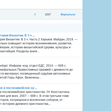
0
1537
Вернуться
ории Византии. В 3 ч ...
рии Византии. В 3 ч. Часть 2 Харьков: Майдан, 2019. —
тельно освещает историю возникновения, развития,
мперии, историю византийской Церкви, культуры и
зантийцев. Разделы книги...
ург: Информ.-изд. отдел ЕДС, 2014. — 608 с.
окефальных Православных Церквей с древности до
ится материал, посвященный судьбам автономных
ятой Горы Афон. Включены...
е и посленикейское хр ...
 и посленикейское христианство. От Константина
блия для всех, 2007. – 688 с. В этом третьем томе
оров, патриархов и вселенских соборов, от
 историю древнего христианства,...