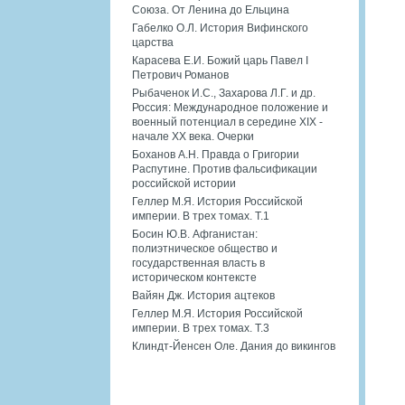
Союза. От Ленина до Ельцина
Габелко О.Л. История Вифинского
царства
Карасева Е.И. Божий царь Павел I
Петрович Романов
Рыбаченок И.С., Захарова Л.Г. и др.
Россия: Международное положение и
военный потенциал в середине XIX -
начале XX века. Очерки
Боханов А.Н. Правда о Григории
Распутине. Против фальсификации
российской истории
Геллер М.Я. История Российской
империи. В трех томах. Т.1
Босин Ю.В. Афганистан:
полиэтническое общество и
государственная власть в
историческом контексте
Вайян Дж. История ацтеков
Геллер М.Я. История Российской
империи. В трех томах. Т.3
Клиндт-Йенсен Оле. Дания до викингов