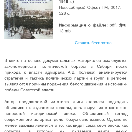
1919 г.)
Новосибирск: Офсет-ТМ, 2017. —
528 с.
Информация о файле:
pdf, djvu,
13 mb
Скачать бесплатно
В книге на основе документальных материалов исследуются
закономерности политической борьбы в Сибири после
прихода к власти адмирала А.В. Колчака; анализируется
стратегия и тактика политических партий и групп в регионе,
выявляются причины поражения белого движения и источники
победы Советской власти.
Автор предлагаемой читателю книги старался подходить
объективно к изучаемым фактам, анализируя их в контексте
непростой исторической эпохи. Объективный взгляд
современного историка -дело, безусловно важное. Однако не
менее важным является и то, как видит сама себя эпоха, как
события, в которых мы пытаемся найти некую