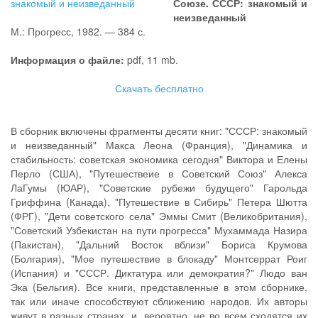
Союзе. СССР: знакомый и
неизведанный
М.: Прогресс, 1982. — 384 с.
Информация о файле:
pdf, 11 mb.
Скачать бесплатно
В сборник включены фрагменты десяти книг: "СССР: знакомый
и неизведанный" Макса Леона (Франция), "Динамика и
стабильность: советская экономика сегодня" Виктора и Елены
Перло (США), "Путешествеие в Советский Союз" Алекса
ЛаГумы (ЮАР), "Советские рубежи будущего" Гарольда
Гриффина (Канада), "Путешествие в Сибирь" Петера Шютта
(ФРГ), "Дети советского села" Эммы Смит (Великобритания),
"Советский Узбекистан на пути прогресса" Мухаммада Назира
(Пакистан), "Дальний Восток вблизи" Бориса Крумова
(Болгария), "Мое путешествие в блокаду" Монтсеррат Роиг
(Испания) и "СССР. Диктатура или демократия?" Людо ван
Эка (Бельгия). Все книги, представленные в этом сборнике,
так или иначе способствуют сближению народов. Их авторы
живут в разных странах, и, вероятно, не во всем сходятся их