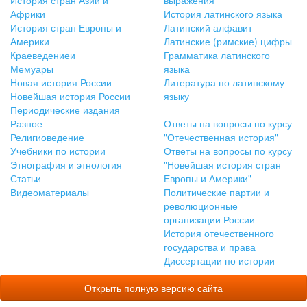
История стран Азии и
выражения
Африки
История латинского языка
История стран Европы и
Латинский алфавит
Америки
Латинские (римские) цифры
Краеведениеи
Грамматика латинского
Мемуары
языка
Новая история России
Литература по латинскому
Новейшая история России
языку
Периодические издания
Разное
Ответы на вопросы по курсу
Религиоведение
"Отечественная история"
Учебники по истории
Ответы на вопросы по курсу
Этнография и этнология
"Новейшая история стран
Статьи
Европы и Америки"
Видеоматериалы
Политические партии и
революционные
организации России
История отечественного
государства и права
Диссертации по истории
Открыть полную версию сайта