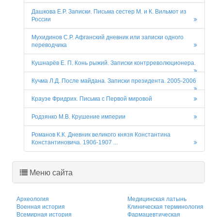
Дашкова Е.Р. Записки. Письма сестер М. и К. Вильмот из
России
Мухидинов С.Р. Афганский дневник или записки одного
переводчика
Кушнарёв Е. П. Конь рыжий. Записки контрреволюционера.
Кучма Л.Д. После майдана. Записки президента. 2005-2006
Краузе Фридрих. Письма с Первой мировой
Родзянко М.В. Крушение империи
Романов К.К. Дневник великого князя Константина
Константиновича. 1906-1907 ...
Меню сайта
Археология
Медицинская латынь
Военная история
Клиническая терминология
Всемирная история
Фармацевтическая