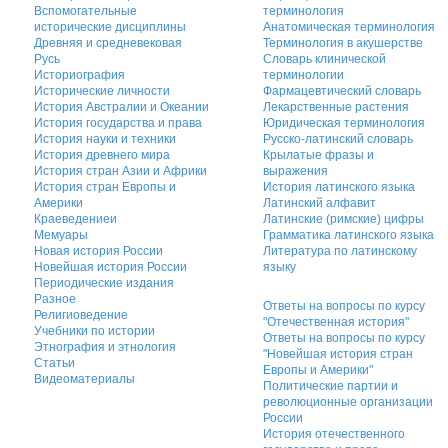
Вспомогательные
терминология
исторические дисциплины
Анатомическая терминология
Древняя и средневековая
Терминология в акушерстве
Русь
Словарь клинической
Историография
терминологии
Исторические личности
Фармацевтический словарь
История Австралии и Океании
Лекарственные растения
История государства и права
Юридическая терминология
История науки и техники
Русско-латинский словарь
История древнего мира
Крылатые фразы и
История стран Азии и Африки
выражения
История стран Европы и
История латинского языка
Америки
Латинский алфавит
Краеведениеи
Латинские (римские) цифры
Мемуары
Грамматика латинского языка
Новая история России
Литература по латинскому
Новейшая история России
языку
Периодические издания
Разное
Ответы на вопросы по курсу
Религиоведение
"Отечественная история"
Учебники по истории
Ответы на вопросы по курсу
Этнография и этнология
"Новейшая история стран
Статьи
Европы и Америки"
Видеоматериалы
Политические партии и
революционные организации
России
История отечественного