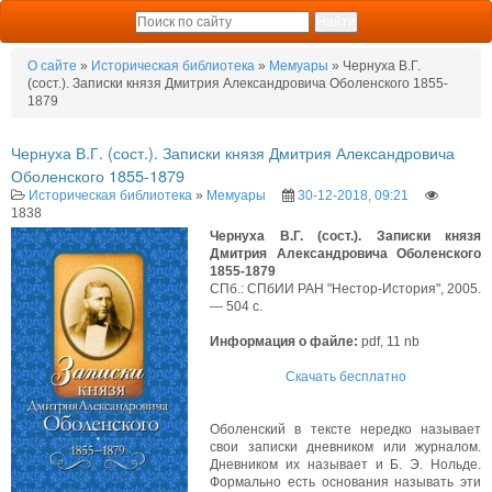
О сайте
»
Историческая библиотека
»
Мемуары
» Чернуха В.Г.
(сост.). Записки князя Дмитрия Александровича Оболенского 1855-
1879
Чернуха В.Г. (сост.). Записки князя Дмитрия Александровича
Оболенского 1855-1879
Историческая библиотека
»
Мемуары
30-12-2018, 09:21
1838
Чернуха В.Г. (сост.). Записки князя
Дмитрия Александровича Оболенского
1855-1879
СПб.: СПбИИ РАН "Нестор-История", 2005.
— 504 с.
Информация о файле:
pdf, 11 nb
Скачать бесплатно
Оболенский в тексте нередко называет
свои записки дневником или журналом.
Дневником их называет и Б. Э. Нольде.
Формально есть основания называть эти