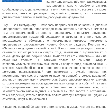
записи дневником, ибо они задумывались
как дневник: заметки снабжены датами,
сообщающими, когда заносилась та или иная запись. Но все же это скорее
«записки», нежели регулярно ведущийся дневник, это смешение
дневниковых записей и заметок, рассуждений, документов.
Ему — как мемуаристу — казалось неприемлемым заносить в дневник
«подробности жизни» либо заурядные общественные события. Вместе с
тем его неизменный интерес к прошедшему, к предкам, ощущение
преемственности поколений создавали и закрепляли у него чувство,
переходящее в убеждение о несомненном интересе потомков к
прошедшему, рассказанному именно близкими людьми. Поэтому его
«Записки» — документ своеобразный. В них почти отсутствуют записи о
семейной жизни: рассказ о смерти отца, замечания о путешествиях, о
семье, детях крайне редки и беглы. Точно так же его «Записки» — это и не
служебная хроника. Он отмечал только те события, которые
воспринимались им как выбивающиеся из общего ряда, значительные. В
качестве ближайшей цели он определил назначение «Записок» так: это
документ, рассказывающий его потомкам о судьбе предка, но,
несомненно, что своим отказом от ведения записей о семье, домашней
жизни, он предполагал и возможность более широкого круга читателей,
которые посмотрят на прошедшее глазами свидетеля событий тех лет.
Сформулированная им цель «Записок» — «отмечать все, что
замечательного мною видится и слышится». Это забота о сохранении
таких сведений, которые известны только автору и которые, не будучи им
отмечены, могут быть утрачены.
К ведению записей Оболенского подталкивала мысль, что его положение