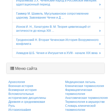
Ибрагимова З.Х. Чеченский народ в Российской империи:
адаптационный период
Гаммер М. Шамиль. Мусульманское сопротивление
царизму. Завоевание Чечни и Д ...
Ионов И. Н., Хачатурян В. М. Теория цивилизаций от
античности до конца XIX ...
Гродненский Н. Вторая Чеченская История Вооруженного
конфликта
Ахмадов Ш.Б. Чечня и Ингушетия в XVIII - начале XIX века
Меню сайта
Археология
Медицинская латынь
Военная история
Клиническая терминология
Всемирная история
Фармацевтическая
Вспомогательные
терминология
исторические дисциплины
Анатомическая терминология
Древняя и средневековая
Терминология в акушерстве
Русь
Словарь клинической
Историография
терминологии