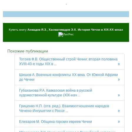
,
Купить книгу
Ахмадов Я.З., Хасмагомадов Э.X. История Чечни в XIX-XX веках
Похожие публикации
Тотоев Ф.В. Общественный строй Чечни: вторая половина
XVIII-40-е годы XIX в ...
Шишов А. Военные конфликты ХХ века. От Южной Африки
до Чечни
Губаханова Р.А. Кавказская война в русской
художественной культуре (XIX-нач ...
Гриценко Н.П. (отв. ред.). Взаимоотношения народов
Чечено-Ингушетии с Росси ...
Елизаров М. Община горских евреев Чечни