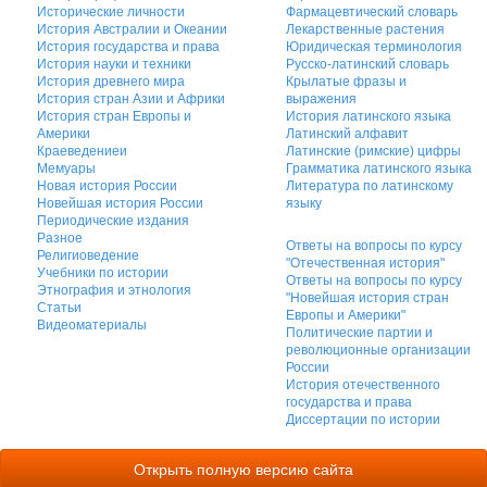
Исторические личности
Фармацевтический словарь
История Австралии и Океании
Лекарственные растения
История государства и права
Юридическая терминология
История науки и техники
Русско-латинский словарь
История древнего мира
Крылатые фразы и
История стран Азии и Африки
выражения
История стран Европы и
История латинского языка
Америки
Латинский алфавит
Краеведениеи
Латинские (римские) цифры
Мемуары
Грамматика латинского языка
Новая история России
Литература по латинскому
Новейшая история России
языку
Периодические издания
Разное
Ответы на вопросы по курсу
Религиоведение
"Отечественная история"
Учебники по истории
Ответы на вопросы по курсу
Этнография и этнология
"Новейшая история стран
Статьи
Европы и Америки"
Видеоматериалы
Политические партии и
революционные организации
России
История отечественного
государства и права
Диссертации по истории
Открыть полную версию сайта