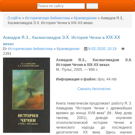
О сайте
»
Историческая библиотека
»
Краеведение
» Ахмадов Я.З.,
Хасмагомадов Э.X. История Чечни в XIX-XX веках
Ахмадов Я.З., Хасмагомадов Э.X. История Чечни в XIX-XX
веках
Историческая библиотека
»
Краеведение
9-02-2020, 10:19
2391
Ахмадов Я.З., Хасмагомадов Э.X.
История Чечни в XIX-XX веках
М.: Пульс, 2005. — 996 с.
Информация о файле:
djvu, 44 mb
Скачать бесплатно
Книга тематически продолжает работу Я. 3.
Ахмадова "История Чечни с древнейших
времен до конца XVIII века" (М.: Мир дому
твоему, 2001), доводя изучение
этнополитической истории Чечни и
чеченского народа до последнего
десятилетия XX века. Здесь научно