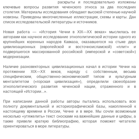
раскрыты и последовательно изложены
ключевые вопросы развития чеченского этноса за два последних
столетия. Материалы исследования обладают высокой степенью научной
новизны. Приведены многочисленные иллюстрации, схемы и карты. Дан
список исследовательской литературы и источников.
Новая работа — «История Чечни в XIX—XX веках» мыслилась ее
авторами как научное исследование этнополитической истории одного из
крупнейших коренных народов Кавказа, оказавшегося на стыке двух
цивилизационных (европейской и восточноисламской) «плит» и
подвергшегося массированной российской (имперской и «советской»)
модернизации.
Наличие разновекторных цивилизационных начал в истории Чечни на
протяжении XIX—XX веков, наряду с собственным, весьма
специфическим, общественно-экономически#! типом и культурным
менталитетом («горская цивилизация»), определили своеобразие
этнополитического развития чеченской нации, отраженного и в
настоящей «Истории...».
При написании данной работы авторы пытались использовать всю
полноту документальной и историографической базы, накопленной к
настоящему времени в России, Чечне и в мире. Мы сочли возможным
несколько «утяжелить» текст сносками на важнейшие данные и цифры, а
также привели краткую библиографию, которая поможет читателю
ориентироваться в море литературы.