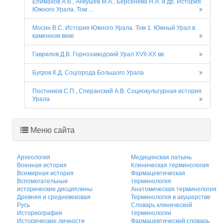
Епимахов А.В., Анкушев М.А., Берсенева Н.А. и др. История
Южного Урала. Том ...
Мосин В.С. История Южного Урала. Том 1. Южный Урал в
каменном веке
Гаврилов Д.В. Горнозаводский Урал XVII-XX вв
Бугров К.Д. Соцгорода Большого Урала
Постников С.П., Сперанский А.В. Социокультурная история
Урала
Меню сайта
Археология
Медицинская латынь
Военная история
Клиническая терминология
Всемирная история
Фармацевтическая
Вспомогательные
терминология
исторические дисциплины
Анатомическая терминология
Древняя и средневековая
Терминология в акушерстве
Русь
Словарь клинической
Историография
терминологии
Исторические личности
Фармацевтический словарь