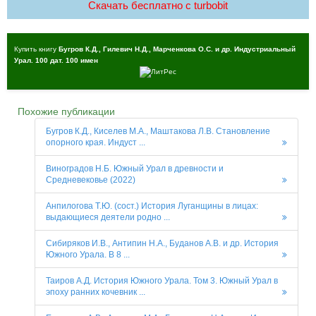
Скачать бесплатно c turbobit
Купить книгу
Бугров К.Д., Гилевич Н.Д., Марченкова О.С. и др. Индустриальный
Урал. 100 дат. 100 имен
Похожие публикации
Бугров К.Д., Киселев М.А., Маштакова Л.В. Становление
опорного края. Индуст ...
Виноградов Н.Б. Южный Урал в древности и
Средневековье (2022)
Анпилогова Т.Ю. (сост.) История Луганщины в лицах:
выдающиеся деятели родно ...
Сибиряков И.В., Антипин Н.А., Буданов А.В. и др. История
Южного Урала. В 8 ...
Таиров А.Д. История Южного Урала. Том 3. Южный Урал в
эпоху ранних кочевник ...