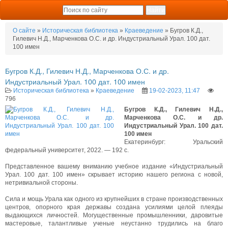
О сайте
»
Историческая библиотека
»
Краеведение
» Бугров К.Д.,
Гилевич Н.Д., Марченкова О.С. и др. Индустриальный Урал. 100 дат.
100 имен
Бугров К.Д., Гилевич Н.Д., Марченкова О.С. и др.
Индустриальный Урал. 100 дат. 100 имен
Историческая библиотека
»
Краеведение
19-02-2023, 11:47
796
Бугров К.Д., Гилевич Н.Д.,
Марченкова О.С. и др.
Индустриальный Урал. 100 дат.
100 имен
Екатеринбург: Уральский
федеральный университет, 2022. — 192 с.
Представленное вашему вниманию учебное издание «Индустриальный
Урал. 100 дат. 100 имен» скрывает историю нашего региона с новой,
нетривиальной стороны.
Сила и мощь Урала как одного из крупнейших в стране производственных
центров, опорного края державы создана усилиями целой плеяды
выдающихся личностей. Могущественные промышленники, даровитые
мастеровые, талантливые ученые неустанно трудились на благо