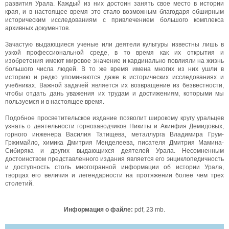
развития Урала. Каждый из них достоин занять свое место в истории
края, и в настоящее время это стало возможным благодаря обширным
историческим исследованиям с привлечением большого комплекса
архивных документов.
Зачастую выдающиеся ученые или деятели культуры известны лишь в
узкой профессиональной среде, в то время как их открытия и
изобретения имеют мировое значение и кардинально повлияли на жизнь
большого числа людей. В то же время имена многих из них ушли в
историю и редко упоминаются даже в исторических исследованиях и
учебниках. Важной задачей является их возвращение из безвестности,
чтобы отдать дань уважения их трудам и достижениям, которыми мы
пользуемся и в настоящее время.
Подобное просветительское издание позволит широкому кругу уральцев
узнать о деятельности горнозаводчиков Никиты и Акинфия Демидовых,
горного инженера Василия Татищева, металлурга Владимира Грум-
Гржимайло, химика Дмитрия Менделеева, писателя Дмитрия Мамина-
Сибиряка и других выдающихся деятелей Урала. Несомненным
достоинством представленного издания является его энциклопедичность
и доступность столь многогранной информации об истории Урала,
творцах его величия и легендарности на протяжении более чем трех
столетий.
Информация о файле:
pdf, 23 mb.