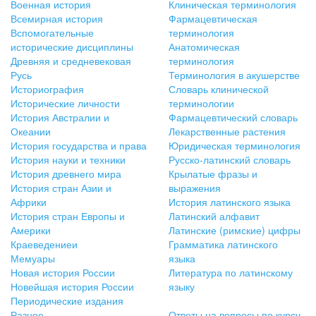
Военная история
Клиническая терминология
Всемирная история
Фармацевтическая
Вспомогательные
терминология
исторические дисциплины
Анатомическая
Древняя и средневековая
терминология
Русь
Терминология в акушерстве
Историография
Словарь клинической
Исторические личности
терминологии
История Австралии и
Фармацевтический словарь
Океании
Лекарственные растения
История государства и права
Юридическая терминология
История науки и техники
Русско-латинский словарь
История древнего мира
Крылатые фразы и
История стран Азии и
выражения
Африки
История латинского языка
История стран Европы и
Латинский алфавит
Америки
Латинские (римские) цифры
Краеведениеи
Грамматика латинского
Мемуары
языка
Новая история России
Литература по латинскому
Новейшая история России
языку
Периодические издания
Разное
Ответы на вопросы по курсу