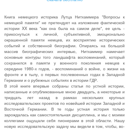
Книга немецкого историка Лутца Нитхаммера "Вопросы к
немецкой памяти" не претендует на изложение фактической
истории XX века "как она была на самом деле", ее цель -
прикоснуться к личной, субъективной, эмоционально
окрашенной памяти немцев, их восприятию исторических
событий и собственной биографии. Опираясь на большой
массив биографических интервью, Нитхаммер намечает
основные контуры того ландшафта воспоминаний, который
сохранился в памяти у военного поколения немцев к
середине 1980-х годов, - воспоминаний о войне, о жизни на
фронте и в тылу, о первых послевоенных годах в Западной
Германии и о рубежных событиях в истории ГДР.
В этой книге впервые собраны статьи по устной истории,
написанные и опубликованные мною двадцать, а некоторые и
тридцать лет назад в рамках нескольких крупных
исследовательских проектов по новейшей истории Западной и
Восточной Германии. В те годы устная история только
зарождалась как самостоятельная дисциплина, и мы с моими
коллегами ощущали себя пионерами в этой области. Нашу
новую исследовательскую задачу мы видели в том, чтобы, во-