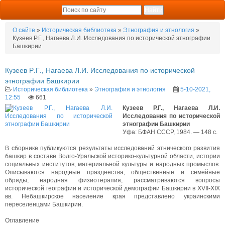
О сайте
»
Историческая библиотека
»
Этнография и этнология
»
Кузеев Р.Г., Нагаева Л.И. Исследования по исторической этнографии
Башкирии
Кузеев Р.Г., Нагаева Л.И. Исследования по исторической
этнографии Башкирии
Историческая библиотека
»
Этнография и этнология
5-10-2021,
12:55
661
Кузеев Р.Г., Нагаева Л.И.
Исследования по исторической
этнографии Башкирии
Уфа: БФАН СССР, 1984. — 148 с.
В сборнике публикуются результаты исследований этнического развития
башкир в составе Волго-Уральской историко-культурной области, истории
социальных институтов, материальной культуры и народных промыслов.
Описываются народные празднества, общественные и семейные
обряды, народная физиотерапия, рассматриваются вопросы
исторической географии и исторической демографии Башкирии в XVII-XIX
вв. Небашкирское население края представлено украинскими
переселенцами Башкирии.
Оглавление