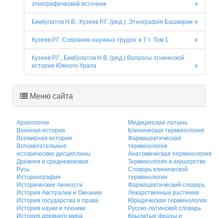
этнографический источник
Бикбулатов Н.В., Кузеев Р.Г. (ред.). Этнография Башкирии
Кузеев Р.Г. Собрание научных трудов: в 7 т. Том 1
Кузеев Р.Г., Бикбулатов Н.В. (ред.) Вопросы этнической
истории Южного Урала
Меню сайта
Археология
Медицинская латынь
Военная история
Клиническая терминология
Всемирная история
Фармацевтическая
Вспомогательные
терминология
исторические дисциплины
Анатомическая терминология
Древняя и средневековая
Терминология в акушерстве
Русь
Словарь клинической
Историография
терминологии
Исторические личности
Фармацевтический словарь
История Австралии и Океании
Лекарственные растения
История государства и права
Юридическая терминология
История науки и техники
Русско-латинский словарь
История древнего мира
Крылатые фразы и