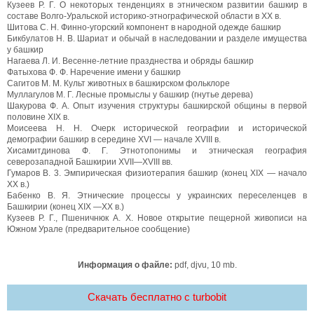
Кузеев Р. Г. О некоторых тенденциях в этническом развитии башкир в
составе Волго-Уральской историко-этнографической области в XX в.
Шитова С. Н. Финно-угорский компонент в народной одежде башкир
Бикбулатов Н. В. Шариат и обычай в наследовании и разделе имущества
у башкир
Нагаева Л. И. Весенне-летние празднества и обряды башкир
Фатыхова Ф. Ф. Наречение имени у башкир
Сагитов М. М. Культ животных в башкирском фольклоре
Муллагулов М. Г. Лесные промыслы у башкир (гнутье дерева)
Шакурова Ф. А. Опыт изучения структуры башкирской общины в первой
половине XIX в.
Моисеева Н. Н. Очерк исторической географии и исторической
демографии башкир в середине XVI — начале XVIII в.
Хисамитдинова Ф. Г. Этнотопонимы и этническая география
северозападной Башкирии XVII—XVIII вв.
Гумаров В. 3. Эмпирическая физиотерапия башкир (конец XIX — начало
XX в.)
Бабенко В. Я. Этнические процессы у украинских переселенцев в
Башкирии (конец XIX —XX в.)
Кузеев Р. Г., Пшеничнюк А. X. Новое открытие пещерной живописи на
Южном Урале (предварительное сообщение)
Информация о файле:
pdf, djvu, 10 mb.
Скачать бесплатно c turbobit