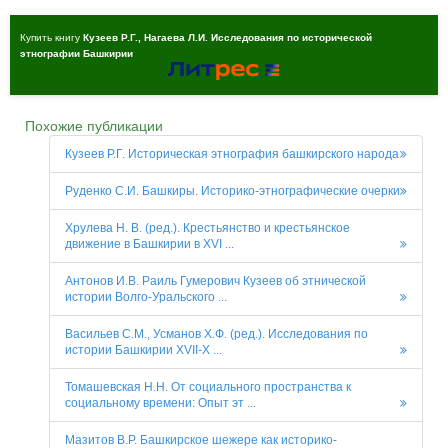
Купить книгу
Кузеев Р.Г., Нагаева Л.И. Исследования по исторической
этнографии Башкирии
Похожие публикации
Кузеев Р.Г. Историческая этнография башкирского народа
Руденко С.И. Башкиры. Историко-этнографические очерки
Хрулева Н. В. (ред.). Крестьянство и крестьянское
движение в Башкирии в XVI ...
Антонов И.В. Раиль Гумерович Кузеев об этнической
истории Волго-Уральского ...
Васильев С.М., Усманов Х.Ф. (ред.). Исследования по
истории Башкирии XVII-X ...
Томашевская Н.Н. От социального пространства к
социальному времени: Опыт эт ...
Мазитов В.Р. Башкирское шежере как историко-