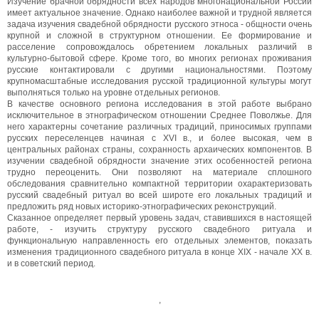
Изучение брачной обрядности всех народов многонациональной России
имеет актуальное значение. Однако наиболее важной и трудной является
задача изучения свадебной обрядности русского этноса - общности очень
крупной и сложной в структурном отношении. Ее формирование и
расселение сопровождалось обретением локальных различий в
культурно-бытовой сфере. Кроме того, во многих регионах проживания
русские контактировали с другими национальностями. Поэтому
крупномасштабные исследования русской традиционной культуры могут
выполняться только на уровне отдельных регионов.
В качестве основного региона исследования в этой работе выбрано
исключительное в этнографическом отношении Среднее Поволжье. Для
него характерны сочетание различных традиций, приносимых группами
русских переселенцев начиная с XVI в., и более высокая, чем в
центральных районах страны, сохранность архаических компонентов. В
изучении свадебной обрядности значение этих особенностей региона
трудно переоценить. Они позволяют на материале сплошного
обследования сравнительно компактной территории охарактеризовать
русский свадебный ритуал во всей широте его локальных традиций и
предложить ряд новых историко-этнографических реконструкций.
Сказанное определяет первый уровень задач, ставившихся в настоящей
работе, - изучить структуру русского свадебного ритуала и
функциональную направленность его отдельных элементов, показать
изменения традиционного свадебного ритуала в конце XIX - начале XX в.
и в советский период.
,