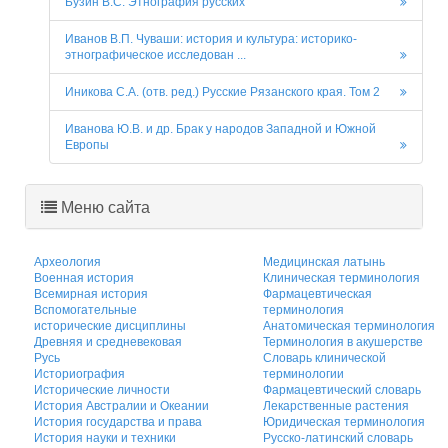
Бузин В.С. Этнография русских
Иванов В.П. Чуваши: история и культура: историко-
этнографическое исследован ...
Иникова С.А. (отв. ред.) Русские Рязанского края. Том 2
Иванова Ю.В. и др. Брак у народов Западной и Южной
Европы
Меню сайта
Археология
Медицинская латынь
Военная история
Клиническая терминология
Всемирная история
Фармацевтическая
Вспомогательные
терминология
исторические дисциплины
Анатомическая терминология
Древняя и средневековая
Терминология в акушерстве
Русь
Словарь клинической
Историография
терминологии
Исторические личности
Фармацевтический словарь
История Австралии и Океании
Лекарственные растения
История государства и права
Юридическая терминология
История науки и техники
Русско-латинский словарь