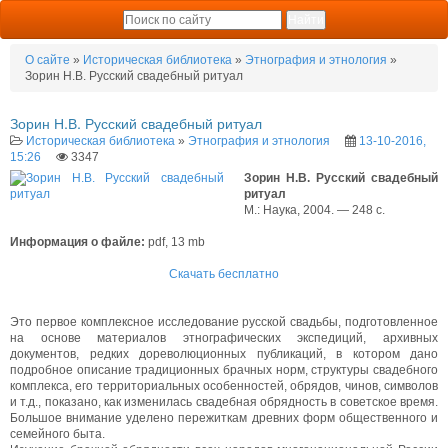
О сайте
»
Историческая библиотека
»
Этнография и этнология
»
Зорин Н.В. Русский свадебный ритуал
Зорин Н.В. Русский свадебный ритуал
Историческая библиотека
»
Этнография и этнология
13-10-2016,
15:26
3347
Зорин Н.В. Русский свадебный
ритуал
М.: Наука, 2004. — 248 с.
Информация о файле:
pdf, 13 mb
Скачать бесплатно
Это первое комплексное исследование русской свадьбы, подготовленное
на основе материалов этнографических экспедиций, архивных
документов, редких дореволюционных публикаций, в котором дано
подробное описание традиционных брачных норм, структуры свадебного
комплекса, его территориальных особенностей, обрядов, чинов, символов
и т.д., показано, как изменилась свадебная обрядность в советское время.
Большое внимание уделено пережиткам древних форм общественного и
семейного быта.