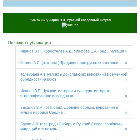
Купить книгу
Зорин Н.В. Русский свадебный ритуал
Похожие публикации
Иванов В.П., Коростелев А.Д., Ягафова Е.А. (ред.). Чуваши
Каргин А.С. (отв. ред.) Традиционное русское застолье
Толеубаев А.Т. Реликты доисламских верований в семейной
обрядности казахов
Иванов В.П. Чуваши: история и культура: историко-
этнографическое исследован ...
Басилов В.Н. (отв. ред.). Древние обряды, верования и
культы народов Средне ...
Бауло А.В. (отв. ред.) Сибирь и Русский Север: проблемы
миграций и этнокуль ...