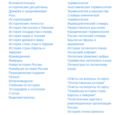
Вспомогательные
терминология
исторические дисциплины
Анатомическая терминология
Древняя и средневековая
Терминология в акушерстве
Русь
Словарь клинической
Историография
терминологии
Исторические личности
Фармацевтический словарь
История Австралии и Океании
Лекарственные растения
История государства и права
Юридическая терминология
История науки и техники
Русско-латинский словарь
История древнего мира
Крылатые фразы и
История стран Азии и Африки
выражения
История стран Европы и
История латинского языка
Америки
Латинский алфавит
Краеведениеи
Латинские (римские) цифры
Мемуары
Грамматика латинского языка
Новая история России
Литература по латинскому
Новейшая история России
языку
Периодические издания
Разное
Ответы на вопросы по курсу
Религиоведение
"Отечественная история"
Учебники по истории
Ответы на вопросы по курсу
Этнография и этнология
"Новейшая история стран
Статьи
Европы и Америки"
Видеоматериалы
Политические партии и
революционные организации
России
История отечественного