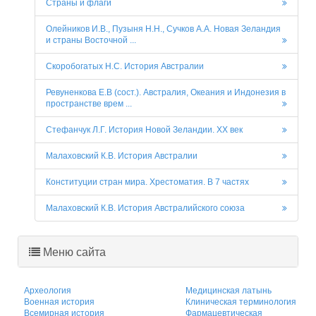
Страны и флаги
Олейников И.В., Пузыня Н.Н., Сучков А.А. Новая Зеландия
и страны Восточной ...
Скоробогатых Н.С. История Австралии
Ревуненкова Е.В (сост.). Австралия, Океания и Индонезия в
пространстве врем ...
Стефанчук Л.Г. История Новой Зеландии. ХХ век
Малаховский К.В. История Австралии
Конституции стран мира. Хрестоматия. В 7 частях
Малаховский К.В. История Австралийского союза
Меню сайта
Археология
Медицинская латынь
Военная история
Клиническая терминология
Всемирная история
Фармацевтическая