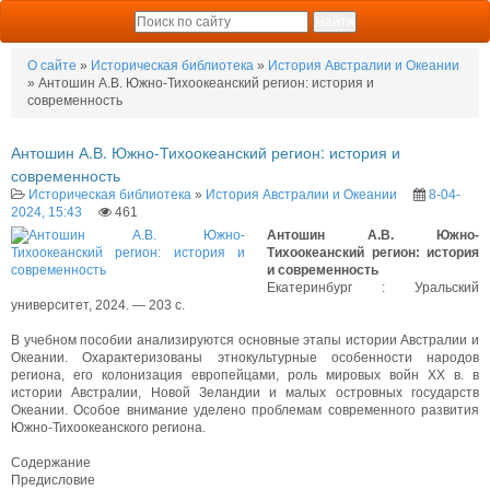
О сайте
»
Историческая библиотека
»
История Австралии и Океании
» Антошин А.В. Южно-Тихоокеанский регион: история и
современность
Антошин А.В. Южно-Тихоокеанский регион: история и
современность
Историческая библиотека
»
История Австралии и Океании
8-04-
2024, 15:43
461
Антошин А.В. Южно-
Тихоокеанский регион: история
и современность
Екатеринбург : Уральский
университет, 2024. — 203 с.
В учебном пособии анализируются основные этапы истории Австралии и
Океании. Охарактеризованы этнокультурные особенности народов
региона, его колонизация европейцами, роль мировых войн XX в. в
истории Австралии, Новой Зеландии и малых островных государств
Океании. Особое внимание уделено проблемам современного развития
Южно-Тихоокеанского региона.
Содержание
Предисловие