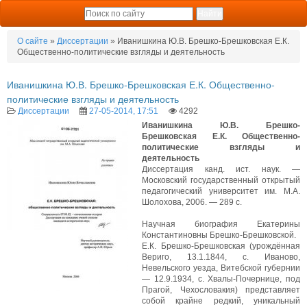
О сайте
»
Диссертации
» Иванишкина Ю.В. Брешко-Брешковская Е.К.
Общественно-политические взгляды и деятельность
Иванишкина Ю.В. Брешко-Брешковская Е.К. Общественно-
политические взгляды и деятельность
Диссертации
27-05-2014, 17:51
4292
Иванишкина Ю.В. Брешко-
Брешковская Е.К. Общественно-
политические взгляды и
деятельность
Диссертация канд. ист. наук. —
Московский государственный открытый
педагогический университет им. М.А.
Шолохова, 2006. — 289 с.
Научная биография Екатерины
Константиновны Брешко-Брешковской.
Е.К. Брешко-Брешковская (урождённая
Вериго, 13.1.1844, с. Иваново,
Невельского уезда, Витебской губернии
— 12.9.1934, с. Хвалы-Почернице, под
Прагой, Чехословакия) представляет
собой крайне редкий, уникальный