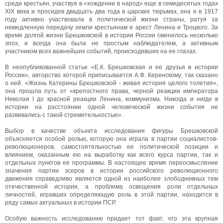
среди крестьян, участвуя в «хождении в народ» еще в семидесятых годах
XIX века и просидев двадцать два года в царских тюрьмах, она и в 1917
году активно участвовала в политической жизни страны, ратуя за
немедленную передачу земли крестьянам и арест Ленина и Троцкого. За
время долгой жизни Брешковской в истории России сменилось несколько
эпох, и всегда она была не простым наблюдателем, а активным
участником всех важнейших событий, происходивших на ее глазах.
В неопубликованной статье «Е.К. Брешковская и ее друзья в истории
России», авторство которой приписывается А.Ф. Керенскому, так сказано
о ней: «Жизнь Катерины Брешковской - живая история целого толетия»,
она прошла путь от «крепостного права, черной реакции императора
Николая I до красной реакции Ленина, коммунизма. Никогда и нигде в
истории на расстоянии одной человеческой жизни события не
развивались с такой стремительностью».
Выбор в качестве объекта исследования фигуры Брешковской
объясняется особой ролью, которую она играла в партии социалистов-
революционеров, самостоятельностью ее политической позиции и
влиянием, оказанным ею на выработку как всего курса партии, так и
отдельных пунктов ее программы. В настоящее время переосмысление
значения партии эсеров в истории российского революционного
движения справедливо является одной из наиболее злободневных тем
отечественной истории, а проблема освещения роли отдельных
личностей, игравших определяющую роль в этой партии, находится в
ряду самых актуальных в истории ПСР.
Особую важность исследованию придает тот факт, что эта крупная