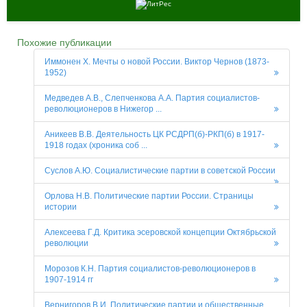
Похожие публикации
Иммонен X. Мечты о новой России. Виктор Чернов (1873-
1952)
Медведев А.В., Слепченкова А.А. Партия социалистов-
революционеров в Нижегор ...
Аникеев В.В. Деятельность ЦК РСДРП(б)-РКП(б) в 1917-
1918 годах (хроника соб ...
Суслов А.Ю. Социалистические партии в советской России
Орлова Н.В. Политические партии России. Страницы
истории
Алексеева Г.Д. Критика эсеровской концепции Октябрьской
революции
Морозов К.Н. Партия социалистов-революционеров в
1907-1914 гг
Вернигоров В.И. Политические партии и общественные