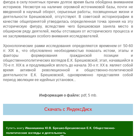
фигура в силу понятных причин долгое время была обойдена вниманием
историков. Несмотря на наличие огромной источниковой базы, почти не
введенной в научный оборот, серьезные работы, посвященные жизни и
деятельности Брешковской, отсутствуют. В советской историографии в
качестве общепринятой утвердилась определенная точка зрения на эту
историческую фигуру, вследствие чего Брешковская заняла место в
обширном ряду деятелей, якобы отставших от исторического процесса и
не заслуживающих особого внимания исследователей.
Хронологические рамки исследования определяются временем от 50-60
гг. XIX в., что обусловлено необходимостью показать истоки, этапы и
факторы формирования гражданской позиции и
общественнополитических взглядов Е.К. Брешковской; этап, начавшийся в
70-е гг. XIX в. и продлившийся вплоть до начала 30-х гг. XX в. являет собой
время активной революционной и общественно-политической
деятельности Е.К. Брешковской, одновременно представляя собой
период эволюции ее идейных установок...
Информация о файле:
pdf, 5 mb.
Скачать c ЯндексДиск
Купить книгу
Иванишкина Ю.В. Брешко-Брешковская Е.К. Общественно-
политические взгляды и деятельность