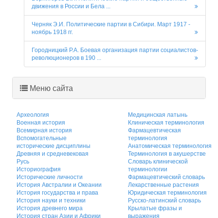
движения в России и Бела ...
Черняк Э.И. Политические партии в Сибири. Март 1917 -
ноябрь 1918 гг.
Городницкий Р.А. Боевая организация партии социалистов-
революционеров в 190 ...
Меню сайта
Археология
Медицинская латынь
Военная история
Клиническая терминология
Всемирная история
Фармацевтическая
Вспомогательные
терминология
исторические дисциплины
Анатомическая терминология
Древняя и средневековая
Терминология в акушерстве
Русь
Словарь клинической
Историография
терминологии
Исторические личности
Фармацевтический словарь
История Австралии и Океании
Лекарственные растения
История государства и права
Юридическая терминология
История науки и техники
Русско-латинский словарь
История древнего мира
Крылатые фразы и
История стран Азии и Африки
выражения