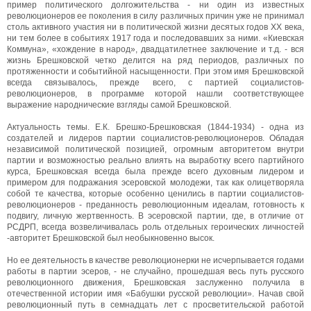
пример политического долгожительства - ни один из известных
революционеров ее поколения в силу различных причин уже не принимал
столь активного участия ни в политической жизни десятых годов XX века,
ни тем более в событиях 1917 года и последовавших за ними. «Киевская
Коммуна», «хождение в народ», двадцатилетнее заключение и т.д. - вся
жизнь Брешковской четко делится на ряд периодов, различных по
протяженности и событийной насыщенности. При этом имя Брешковской
всегда связывалось, прежде всего, с партией социалистов-
революционеров, в программе которой нашли соответствующее
выражение народнические взгляды самой Брешковской.
Актуальность темы. Е.К. Брешко-Брешковская (1844-1934) - одна из
создателей и лидеров партии социалистов-революционеров. Обладая
независимой политической позицией, огромным авторитетом внутри
партии и возможностью реально влиять на выработку всего партийного
курса, Брешковская всегда была прежде всего духовным лидером и
примером для подражания эсеровской молодежи, так как олицетворяла
собой те качества, которые особенно ценились в партии социалистов-
революционеров - преданность революционным идеалам, готовность к
подвигу, личную жертвенность. В эсеровской партии, где, в отличие от
РСДРП, всегда возвеличивалась роль отдельных героических личностей
-авторитет Брешковской был необыкновенно высок.
Но ее деятельность в качестве революционерки не исчерпывается годами
работы в партии эсеров, - не случайно, прошедшая весь путь русского
революционного движения, Брешковская заслуженно получила в
отечественной истории имя «Бабушки русской революции». Начав свой
революционный путь в семнадцать лет с просветительской работой