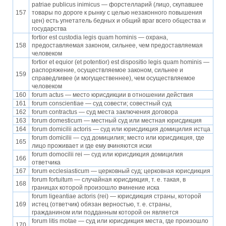
patriae publicus inimicus — форстелларий (лицо, скупавшее
157
товары по дороге к рынку с целью незаконного повышения
цен) есть угнетатель бедных и общий враг всего общества и
государства
fortior est custodia legis quam hominis — охрана,
158
предоставляемая законом, сильнее, чем предоставляемая
человеком
fortior et equior (et potentior) est dispositio legis quam hominis —
распоряжение, осуществляемое законом, сильнее и
159
справедливее (и могущественнее), чем осуществляемое
человеком
160
forum actus — место юрисдикции в отношении действия
161
forum conscientiae — суд совести; совестный суд
162
forum contractus — суд места заключения договора
163
forum domesticum — местный суд или местная юрисдикция
164
forum domicilii actoris — суд или юрисдикция домицилия истца
forum domicilii — суд домицилия; место или юрисдикция, где
165
лицо проживает и где ему вчиняются иски
forum domocilii rei — суд или юрисдикция домицилия
166
ответчика
167
forum ecclesiasticum — церковный суд; церковная юрисдикция
forum fortuitum — случайная юрисдикция, т. е. такая, в
168
границах которой произошло вчинение иска
forum ligeantiae actoris (rei) — юрисдикция страны, которой
169
истец (ответчик) обязан верностью, т. е. страны,
гражданином или подданным которой он является
forum litis motae — суд или юрисдикция места, где произошло
170