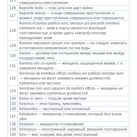
125
совершилось преступление
126
flagrante bello — пока шла или идет война
flagrante delicto — в ходе совершения преступления; в
127
момент, когда преступление совершилось или совершается
flumina et portus publica sunt; ideoque jus piscandi omnibus
commune est — реки и порты являются всеобщей
128
собственностью, и право удить там рыбу поэтому
принадлежит всем
fluminis naturalem cursum non avertere — не следует изменять
129
естественное направление потока воды
foedus — договор или соглашение между лицами или между
130
государствами; лига
foemina viro co-operta — женщина, защищенная мужем, т. е.
131
замужняя женщина
foeminae ab omnibus officiis civilibus vel publicis remotae sunt
132
— женщины не могут занимать никаких должностей,
публичных или частных
foeminae non sunt capaces de publicis officiis — женщины не
133
могут занимать публичных должностей
134
foetus in utero — плод во чреве матери
135
foraneus — иностранец, чужеземец
136
forbannitus — высланный или изгнанный
forbatudus — инициатор столкновения, который был в нем
137
убит
138
fordanno — инициатор столкновения
139
forinsecus — иностранный; наружный; внешний; посторонний
140
foris — вне; снаружи; вне дома; иностранный