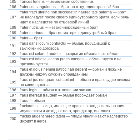
185
francus tenens — земельный собственник
186
frater consanguineus — брат по отцу, единокровный брат
frater fratri uterino non succedet in haereditate paterna — брат
187
не наследует после своего единоутробного брата, если речь
идет о наследстве по отцовской линий
188
frater nutricius — незаконнорожденный брат
189
frater uterinus — брат по матери, единоутробный брат
190
frater — брат
fraus dans locum contractui — обман, побудивший к
191
заключению договора
192
fraus est celare fraudem — сокрытие обмана есть обман
fraus est odiosa, et non praesumenda — обман гнусен и не
193
презюмируется
fraus et dolus nemini patrocinari debent — обман и ложь не
194
должны никому служить оправданием
fraus et jus nunquam cohabitant — обман и правосудие никогда
195
не совмещаются
196
fraus legis — обман в отношении закона
197
fraus meretur fraudem — обман порождает обман
198
fraus — обман
fructuarius — лицо, имеющее право на плоды пользования
199
имуществом и доходы с него; арендатор; съемщик
fructus augent hereditatem — плоды увеличивают наследство
200
(входят в него)