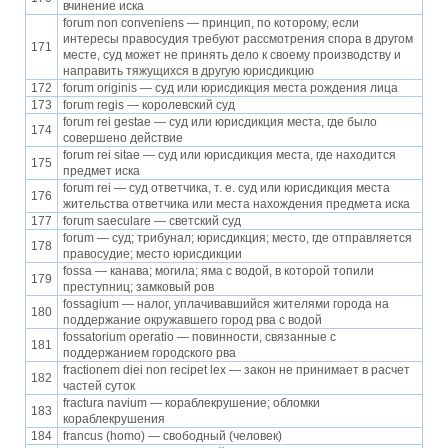
вчинение иска
forum non conveniens — принцип, по которому, если
интересы правосудия требуют рассмотрения спора в другом
171
месте, суд может не принять дело к своему производству и
направить тяжущихся в другую юрисдикцию
172
forum originis — суд или юрисдикция места рождения лица
173
forum regis — королевский суд
forum rei gestae — суд или юрисдикция места, где было
174
совершено действие
forum rei sitae — суд или юрисдикция места, где находится
175
предмет иска
forum rei — суд ответчика, т. е. суд или юрисдикция места
176
жительства ответчика или места нахождения предмета иска
177
forum saeculare — светский суд
forum — суд; трибунал; юрисдикция; место, где отправляется
178
правосудие; место юрисдикции
fossa — канава; могила; яма с водой, в которой топили
179
преступниц; замковый ров
fossagium — налог, уплачивавшийся жителями города на
180
поддержание окружавшего город рва с водой
fossatorium operatio — повинности, связанные с
181
поддержанием городского рва
fractionem diei non recipet lex — закон не принимает в расчет
182
частей суток
fractura navium — кораблекрушение; обломки
183
кораблекрушения
184
francus (homo) — свободный (человек)