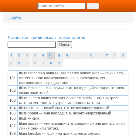
О сайте
Латинская юридическая терминология
Поиск
a
b
c
d
e
f ↑
g
h
i
j
k
l
m
n
o
p
q
r
s
t
u
v
filius est nomen naturae, sed haeres nomen juris — «сын» есть
101
естественное наименование, но «наследник» есть
наименование юридическое
filius familius — сын семьи: сын, находящийся под контролем
102
своих родителей
filius in utero matris est pars viscerum matris — сын в утробе
103
матери есть часть внутренних органов матери
104
filius nullius — ничей сын, т. е. незаконнорожденный
105
filius populi — сын народа, т. е. незаконнорожденный
106
filius — сын
filum aquae — «нить воды», т. е. срединная или центральная
107
линия реки или потока
108
filum forestae — край или граница леса; опушка