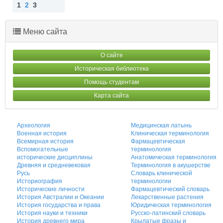
1
2
3
Наз
Впе
ад
ред
Меню сайта
О сайте
Историческая библиотека
Помощь студентам
Карта сайта
Археология
Медицинская латынь
Военная история
Клиническая терминология
Всемирная история
Фармацевтическая
Вспомогательные
терминология
исторические дисциплины
Анатомическая терминология
Древняя и средневековая
Терминология в акушерстве
Русь
Словарь клинической
Историография
терминологии
Исторические личности
Фармацевтический словарь
История Австралии и Океании
Лекарственные растения
История государства и права
Юридическая терминология
История науки и техники
Русско-латинский словарь
История древнего мира
Крылатые фразы и