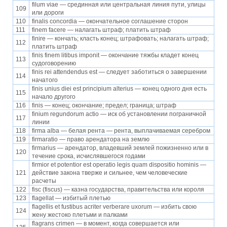
filum viae — срединная или центральная линия пути, улицы
109
или дороги
110
finalis concordia — окончательное соглашение сторон
111
finem facere — налагать штраф; платить штраф
finire — кончать; класть конец; штрафовать; налагать штраф;
112
платить штраф
finis finem litibus imponit — окончание тяжбы кладет конец
113
судоговорению
finis rei attendendus est — следует заботиться о завершении
114
начатого
finis unius diei est principium alterius — конец одного дня есть
115
начало другого
116
finis — конец; окончание; предел; граница; штраф
finium regundorum actio — иск об установлении пограничной
117
линии
118
firma alba — белая рента — рента, выплачиваемая серебром
119
firmaratio — право арендатора на землю
firmarius — арендатор, владевший землей пожизненно или в
120
течение срока, исчислявшегося годами
firmior et potentior est operatio legis quam dispositio hominis —
121
действие закона тверже и сильнее, чем человеческие
расчеты
122
fisc (fiscus) — казна государства, правительства или короля
123
flagellat — избитый плетью
flagellis et fustibus acriter verberare uxorum — избить свою
124
жену жестоко плетьми и палками
flagrans crimen — в момент, когда совершается или