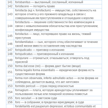
141
forisbanitus — высланный; сосланный; изгнанный
142
forisfacere — потерять право
forisfacta (ед ч. forisfactum) — имущество, собственность на
143
которое отнята у его прежнего владельца в связи с
совершенным им преступлением и отошедшее к королю
forisfactura — лишение собственности без компенсации в
144
связи с невыполнением обязательства или преступлением;
конфискация имущества
forisfactus — лицо, потерявшее право на жизнь; тяжкий
145
преступник
forisfamiliatus — сын, которого отец обеспечивает в течение
146
своей жизни вместо оставления ему наследства
147
forisjudicatio — приговор к изгнанию
148
forisjudicatus — приговоренный к изгнанию
forisjurare — отрекаться; отказываться; отвергать под
149
присягой
150
forma dat esse (rei) — форма дает бытие (вещи)
forma legalis forma essentialis — юридическая форма есть
151
существенная форма
forma non observata, inferto adnullatio actus — если форма не
152
соблюдена, делается вывод, что акт ничтожен
153
formido periculi — страх перед опасностью
fornagium — плата, которую арендаторы уплачивают за
154
пользование печью или пекарней хозяина поместья
155
foro seculari — в светском суде
156
foro — в собрании; в пределах юрисдикции; в суде
forstellariits est pauperum depressor, et totius communitatis et