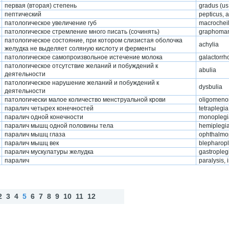
первая (вторая) степень
gradus (us
пептический
pepticus, 
патологическое увеличение губ
macrocheil
патологическое стремление много писать (сочинять)
graphoma
патологическое состояние, при котором слизистая оболочка
achylia
желудка не выделяет соляную кислоту и ферменты
патологическое самопроизвольное истечение молока
galactorrh
патологическое отсутствие желаний и побуждений к
abulia
деятельности
патологическое нарушение желаний и побуждений к
dysbulia
деятельности
патологически малое количество менструальной крови
oligomeno
паралич четырех конечностей
tetraplegia
паралич одной конечности
monoplegi
паралич мышц одной половины тела
hemiplegi
паралич мышц глаза
ophthalmo
паралич мышц век
blepharop
паралич мускулатуры желудка
gastropleg
паралич
paralysis, i
2
3
4
5
6
7
8
9
10
11
12
Наз
Впе
Нав
ад
ред
ерх