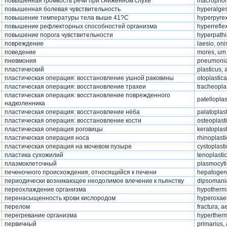
повышенная громкость речи при сниженном слухе
macrophon
повышенная болевая чувствительность
hyperalge
повышение температуры тела выше 41?С
hyperpyre
повышение рефлекторных способностей организма
hyperrefle
повышение порога чувствительности
hyperpath
повреждение
laesio, onis
поведение
mores, um 
пневмония
pneumonia,
пластический
plasticus, 
пластическая операция: восстановление ушной раковины
otoplastica
пластическая операция: восстановление трахеи
tracheopla
пластическая операция: восстановление поврежденного
patelloplas
надколенника
пластическая операция: восстановление нёба
palatoplas
пластическая операция: восстановление кости
osteoplast
пластическая операция роговицы
keratoplas
пластическая операция носа
rhinoplast
пластическая операция на мочевом пузыре
cystoplast
пластика сухожилий
tenoplasti
плазмоклеточный
plasmocyti
печеночного происхождения, относящийся к печени
hepatogen
периодически возникающее неодолимое влечение к пьянству
dipsomani
переохлаждение организма
hypotherm
перенасыщенность крови кислородом
hyperoxae
перелом
fractura, ae
перегревание организма
hyperther
первичный
primarius,