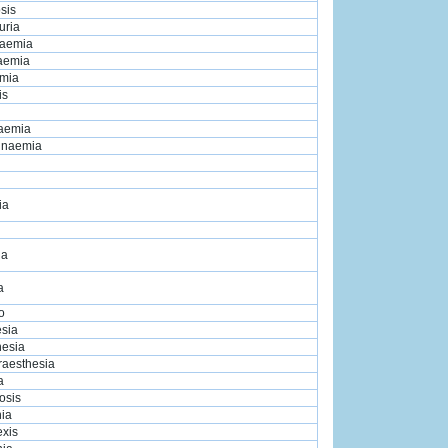
sis
uria
raemia
iaemia
emia
is
iaemia
linaemia
ia
ia
a
o
esia
hesia
raesthesia
a
osis
ia
exis