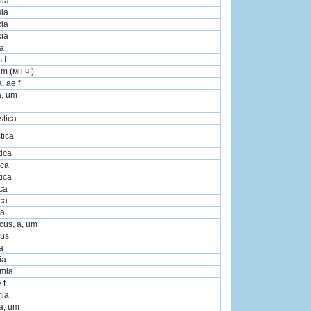
ia
sia
xia
xia
ia
 f
m (мн.ч.)
 ae f
a, um
stica
tica
tica
ica
tica
ica
ica
ca
cus, a, um
us
a
ia
mia
 f
mia
 a, um