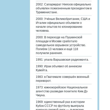
2002: Сапармурат Ниязов официально
объявлен пожизненным президентом в
Туркменистане.
2000: Учёные Великобритании, США и
Италии официально объявили о
начале опытов по клонированию
человека.
2000: В переходе на Пушкинской
площади в Москве сработало
самодельное взрывное устройство.
Погибли 13 человек и ещё 118
получили ранения.
1991: упала Варшавская радиомачта.
1990: Ирак объявил об аннексии
Кувейта.
1983: в Гватемале совершён военный
переворот.
1973: южнокорейское Национальное
агентство разведки похитило Ким Дэ
Чжуна.
1969: единственный раз в истории
Кубок СССР по футболу выиграла
команда первой лиги — львовские