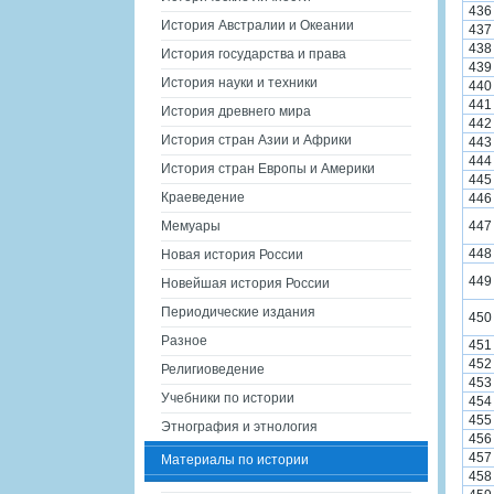
436
История Австралии и Океании
437
438
История государства и права
439
История науки и техники
440
441
История древнего мира
442
История стран Азии и Африки
443
444
История стран Европы и Америки
445
Краеведение
446
Мемуары
447
448
Новая история России
449
Новейшая история России
Периодические издания
450
Разное
451
452
Религиоведение
453
Учебники по истории
454
455
Этнография и этнология
456
457
Материалы по истории
458