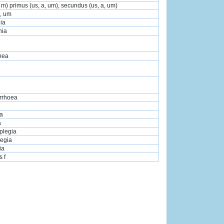
 m) primus (us, a, um), secundus (us, a, um)
a, um
ia
nia
oea
rrhoea
a
a
plegia
legia
ia
s f