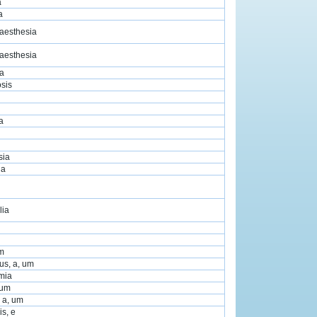
a
a
aesthesia
aesthesia
ia
sis
a
sia
ia
lia
 m
us, a, um
mia
ium
 a, um
is, e