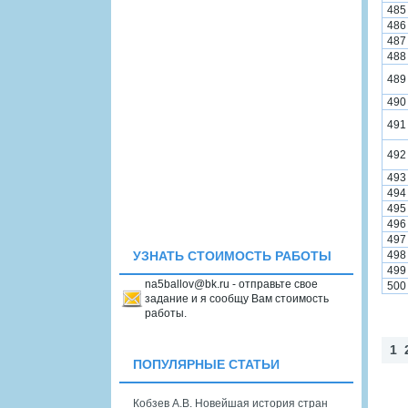
485
486
487
488
489
490
491
492
493
494
495
496
497
498
УЗНАТЬ СТОИМОСТЬ РАБОТЫ
499
na5ballov@bk.ru - отправьте свое
500
задание и я сообщу Вам стоимость
работы.
1
ПОПУЛЯРНЫЕ СТАТЬИ
Кобзев А.В. Новейшая история стран