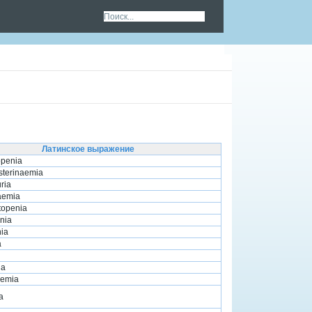
Латинское выражение
openia
sterinaemia
ria
aemia
topenia
nia
ia
a
ia
aemia
a