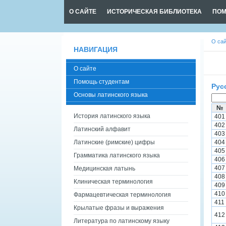
О САЙТЕ
ИСТОРИЧЕСКАЯ БИБЛИОТЕКА
ПОМ
О са
НАВИГАЦИЯ
О сайте
Помощь студентам
Рус
Основы латинского языка
№
История латинского языка
401
402
Латинский алфавит
403
Латинские (римские) цифры
404
405
Грамматика латинского языка
406
407
Медицинская латынь
408
Клиническая терминология
409
410
Фармацевтическая терминология
411
Крылатые фразы и выражения
412
Литература по латинскому языку