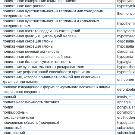
пониженное содержание воды в организме
hypohydri
пониженное настроение
hypothymi
пониженная чувствительность к тепловым или холодовым
thermohyp
раздражителям
пониженная чувствительность к тепловым и холодовым
hypotherm
раздражителям
пониженная частота сердечных сокращений
bradycard
пониженная функция щитовидной железы
hypothyreo
пониженная секреция слюны
oligosialia
пониженная секреция слюны
hyposialia
пониженная речевая активность
oligophasi
пониженная обонятельная способность
hyposmia
пониженная болевая чувствительность
hypalgia
понижение чувствительности к раздражителям
hypaesthe
понижение рефлекторной способности организма
hyporeflex
положение, которое принимает больной для облегчения
orthopnee
дыхания при одышке
половое извращение в форме сексуального влечения к лицам
gerontophi
старческого возраста
полный
totalis, e
полная невозможность глотания
aphagia
полип
polypus, i
полиморфный
polymorph
покраснение кожи
erythroder
подчревная область (подчревье)
hypogastr
подострый
subacutus,
подкорковый
subcortical