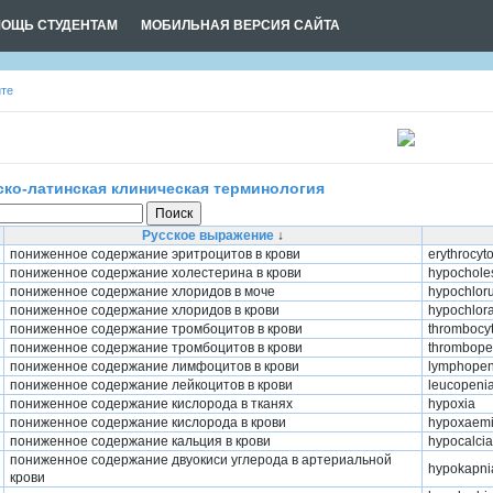
ОЩЬ СТУДЕНТАМ
МОБИЛЬНАЯ ВЕРСИЯ САЙТА
йте
ско-латинская клиническая терминология
Поиск
Русское выражение
↓
пониженное содержание эритроцитов в крови
erythrocyt
пониженное содержание холестерина в крови
hypochole
пониженное содержание хлоридов в моче
hypochloru
пониженное содержание хлоридов в крови
hypochlor
пониженное содержание тромбоцитов в крови
thrombocy
пониженное содержание тромбоцитов в крови
thrombope
пониженное содержание лимфоцитов в крови
lymphopen
пониженное содержание лейкоцитов в крови
leucopeni
пониженное содержание кислорода в тканях
hypoxia
пониженное содержание кислорода в крови
hypoxaem
пониженное содержание кальция в крови
hypocalci
пониженное содержание двуокиси углерода в артериальной
hypokapni
крови