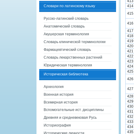
413
Словари по латинскому языку
414
415
Русско-латинский словарь
416
Анатомический словарь
417
Акушерская терминология
418
419
Словарь клинической терминологии
420
Фармацевтический словарь
421
422
Словарь лекарственных растений
423
Юридическая терминология
424
425
Историческая библиотека
426
Археология
427
Военная история
428
429
Всемирная история
430
Вспомогательные ист. дисциплины
431
432
Древняя и средневековая Русь
433
Историография
434
435
Исторические личности