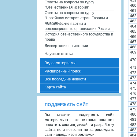
459
Ответы на вопросы по курсу
460
"Отечественная история"
461
Ответы на вопросы по курсу
462
"Новейшая история стран Европы и
463
Америки"
Политические партии и
464
революционные организации России
465
История отечественного государства и
466
права
467
Диссертации по истории
468
469
Научные статьи
470
Видеоматериалы
471
Расширенный поиск
472
473
Все последние новости
474
Карта сайта
475
476
477
478
ПОДДЕРЖАТЬ САЙТ
479
480
Вы можете поддержать сайт
481
материально — это не только поможет
оплатить хостинг, дизайн и разработку
482
сайта, но и позволит не загромождать
483
сайт надоедливой рекламой.
484