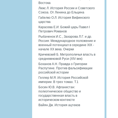
Востока
Люкс Л. История России и Советского
Союза. От Ленина до Ельцина
Габелко О.Л. История Вифинского
царства
Карасева Е.И. Божий царь Павел I
Петрович Романов
Рыбаченок И.С., Захарова Л.Г. и др.
Россия: Международное положение и
военный потенциал в середине XIX -
начале XX века. Очерки
Кричевский Б. Митрополичья власть в
средневековой Руси (XIV век)
Боханов А.Н. Правда о Григории
Распутине. Против фальсификации
российской истории
Геллер М.Я. История Российской
империи. В трех томах. Т.1
Босин Ю.В. Афганистан:
полиэтническое общество и
государственная власть в
историческом контексте
Вайян Дж. История ацтеков