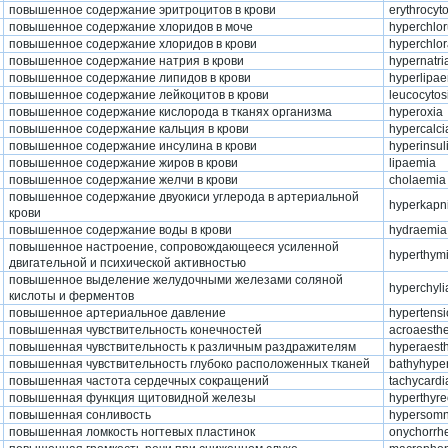
повышенное содержание эритроцитов в крови
erythrocyto
повышенное содержание хлоридов в моче
hyperchlor
повышенное содержание хлоридов в крови
hyperchlo
повышенное содержание натрия в крови
hypernatr
повышенное содержание липидов в крови
hyperlipa
повышенное содержание лейкоцитов в крови
leucocytos
повышенное содержание кислорода в тканях организма
hyperoxia
повышенное содержание кальция в крови
hypercalc
повышенное содержание инсулина в крови
hyperinsu
повышенное содержание жиров в крови
lipaemia
повышенное содержание желчи в крови
cholaemia
повышенное содержание двуокиси углерода в артериальной
hyperkapn
крови
повышенное содержание воды в крови
hydraemia
повышенное настроение, сопровождающееся усиленной
hyperthym
двигательной и психической активностью
повышенное выделение желудочными железами соляной
hyperchyli
кислоты и ферментов
повышенное артериальное давление
hypertensi
повышенная чувствительность конечностей
acroaesth
повышенная чувствительность к различным раздражителям
hyperaest
повышенная чувствительность глубоко расположенных тканей
bathyhype
повышенная частота сердечных сокращений
tachycardi
повышенная функция щитовидной железы
hyperthyre
повышенная сонливость
hypersomn
повышенная ломкость ногтевых пластинок
onychorrh