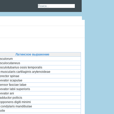
Латинское выражение
sculorum
sculocutaneus
sculotubarius ossis temporalis
muscularis cartilaginis arytenoideae
erector spinae
levator scapulae
ensor fasciae latae
evator labii superioris
evator ani
dductor pollicis
opponens digiti minimi
 condylaris mandibulae
olle