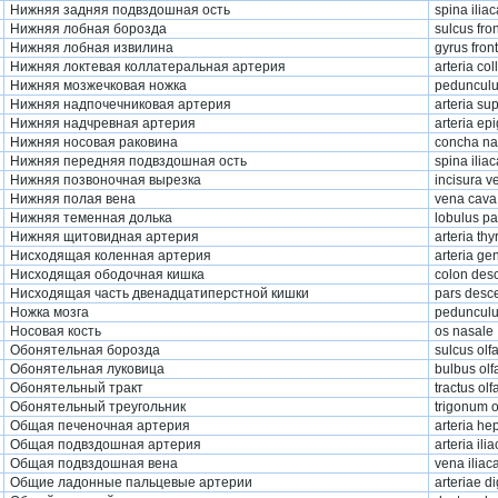
Нижняя задняя подвздошная ость
spina iliac
Нижняя лобная борозда
sulcus fron
Нижняя лобная извилина
gyrus front
Нижняя локтевая коллатеральная артерия
arteria col
Нижняя мозжечковая ножка
pedunculus
Нижняя надпочечниковая артерия
arteria sup
Нижняя надчревная артерия
arteria epi
Нижняя носовая раковина
concha nas
Нижняя передняя подвздошная ость
spina iliac
Нижняя позвоночная вырезка
incisura ve
Нижняя полая вена
vena cava 
Нижняя теменная долька
lobulus par
Нижняя щитовидная артерия
arteria thy
Нисходящая коленная артерия
arteria g
Нисходящая ободочная кишка
colon des
Нисходящая часть двенадцатиперстной кишки
pars desc
Ножка мозга
pedunculu
Носовая кость
os nasale
Обонятельная борозда
sulcus olf
Обонятельная луковица
bulbus olf
Обонятельный тракт
tractus olf
Обонятельный треугольник
trigonum o
Общая печеночная артерия
arteria h
Общая подвздошная артерия
arteria il
Общая подвздошная вена
vena ilia
Общие ладонные пальцевые артерии
arteriae 