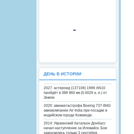
ДЕНЬ В ИСТОРИИ
2027: астероид (137108) 1999 AN10
пройдёт в 388 960 км (0.0026 а. е.) от
Земли.
2020: авиакатастрофа Boeing 737-8NG
авиакомпании Air India при посадке в
индийском городе Кожикоде.
2014: Украинский батальон Донбасс
начал наступление за Иловайск. Бои
закончились только 3 сентября.