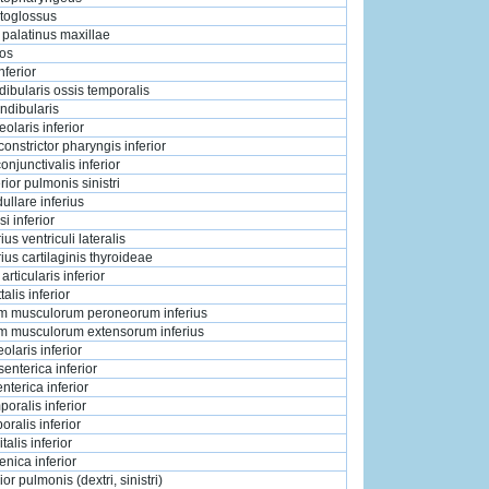
atoglossus
palatinus maxillae
os
nferior
ibularis ossis temporalis
ndibularis
olaris inferior
onstrictor pharyngis inferior
onjunctivalis inferior
rior pulmonis sinistri
llare inferius
i inferior
ius ventriculi lateralis
rius cartilaginis thyroideae
rticularis inferiоr
talis inferior
um musculorum peroneorum inferius
um musculorum extensorum inferius
eolaris inferior
senterica inferior
terica inferior
poralis inferior
oralis inferior
talis inferior
enica inferior
ior pulmonis (dextri, sinistri)