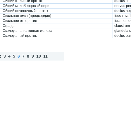
Общий желчный проток
ductus ch
Общий малоберцовый нерв
nervus pe
Общий печеночный проток
ductus he
Овальная ямка (предсердия)
fossa oval
Овальное отверстие
foramen o
Ограда
claustrum
Околоушная слюнная железа
glandula s
Околоушный проток
duсtus pa
2
3
4
5
6
7
8
9
10
11
Наз
Впе
Нав
ад
ред
ерх