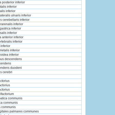
a posterior inferior
talis inferior
alis inferior
lateralis ulnaris inferior
 cerebellaris inferior
rarenalis inferior
gastrica inferior
alis inferior
a anterior inferior
rtebralis inferior
inferior
ietalis inferior
roidea inferior
enus descendens
cendens
endens duodeni
s cerebri
actorius
actorius
actorius
lfactorium
epatica communis
iaca communis
ca communis
digitales palmares communes