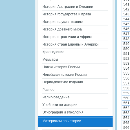
541
История Австралии и Океании
542
История государства и права
543
544
История науки и техники
545
546
История древнего мира
547
История стран Азии и Африки
548
549
История стран Европы и Америки
550
Краеведение
551
552
Мемуары
553
Новая история России
554
555
Новейшая история России
556
Периодические издания
557
558
Разное
559
Религиоведение
560
561
Учебники по истории
562
Этнография и этнология
563
564
Материалы по истории
565
566