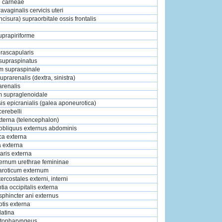
e carneae
avaginalis cervicis uteri
ncisura) supraorbitale ossis frontalis
uprapiriforme
prascapularis
supraspinatus
m supraspinale
uprarenalis (dextra, sinistra)
arenalis
m supraglenoidale
s epicranialis (galea aponeurotica)
cerebelli
terna (telencephalon)
obliquus externus abdominis
aca externa
a externa
aris externa
ternum urethrae femininae
aroticum externum
ercostales externi, interni
tia occipitalis externa
phincter ani externus
otis externa
latina
atopharyngeus