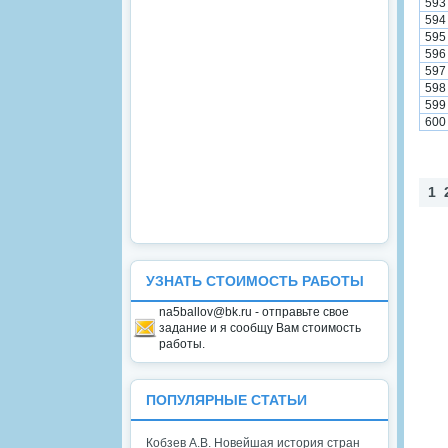
593
594
595
596
597
598
599
600
1
УЗНАТЬ СТОИМОСТЬ РАБОТЫ
na5ballov@bk.ru - отправьте свое
задание и я сообщу Вам стоимость
работы.
ПОПУЛЯРНЫЕ СТАТЬИ
Кобзев А.В. Новейшая история стран