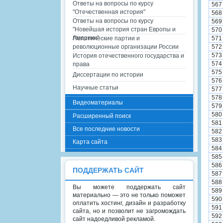
Ответы на вопросы по курсу
567
"Отечественная история"
568
Ответы на вопросы по курсу
569
"Новейшая история стран Европы и
570
Америки"
Политические партии и
571
революционные организации России
572
573
История отечественного государства и
574
права
575
Диссертации по истории
576
Научные статьи
577
578
Видеоматериалы
579
580
Расширенный поиск
581
Все последние новости
582
583
Карта сайта
584
585
586
ПОДДЕРЖАТЬ САЙТ
587
588
Вы можете поддержать сайт
589
материально — это не только поможет
590
оплатить хостинг, дизайн и разработку
591
сайта, но и позволит не загромождать
592
сайт надоедливой рекламой.