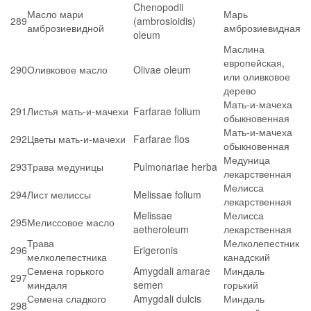
Chenopodii
Масло мари
Марь
289
(ambrosioidis)
амброзиевидной
амброзиевидная
oleum
Маслина
европейская,
290
Оливковое масло
Olivae oleum
или оливковое
дерево
Мать-и-мачеха
291
Листья мать-и-мачехи
Farfarae folium
обыкновенная
Мать-и-мачеха
292
Цветы мать-и-мачехи
Farfarae flos
обыкновенная
Медуница
293
Трава медуницы
Pulmonariae herba
лекарственная
Мелисса
294
Лист мелиссы
Melissae folium
лекарственная
Melissae
Мелисса
295
Мелиссовое масло
aetheroleum
лекарственная
Трава
Мелколепестник
296
Erigeronis
мелколепестника
канадский
Семена горького
Amygdali amarae
Миндаль
297
миндаля
semen
горький
Семена сладкого
Amygdali dulcis
Миндаль
298