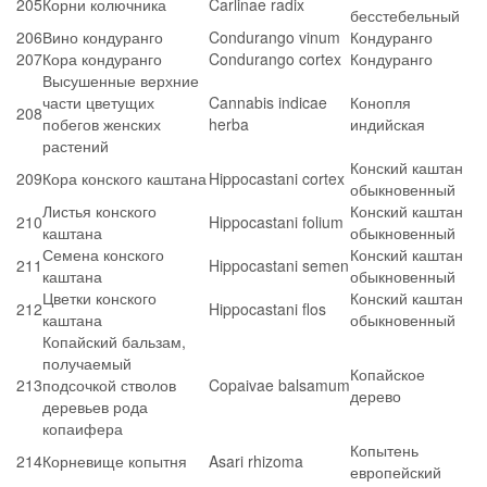
205
Корни колючника
Carlinae radix
бесстебельный
206
Вино кондуранго
Condurango vinum
Кондуранго
207
Кора кондуранго
Condurango cortex
Кондуранго
Высушенные верхние
части цветущих
Cannabis indicae
Конопля
208
побегов женских
herba
индийская
растений
Конский каштан
209
Кора конского каштана
Hippocastani cortex
обыкновенный
Листья конского
Конский каштан
210
Hippocastani folium
каштана
обыкновенный
Семена конского
Конский каштан
211
Hippocastani semen
каштана
обыкновенный
Цветки конского
Конский каштан
212
Hippocastani flos
каштана
обыкновенный
Копайский бальзам,
получаемый
Копайское
213
подсочкой стволов
Copaivae balsamum
дерево
деревьев рода
копаифера
Копытень
214
Корневище копытня
Asari rhizoma
европейский