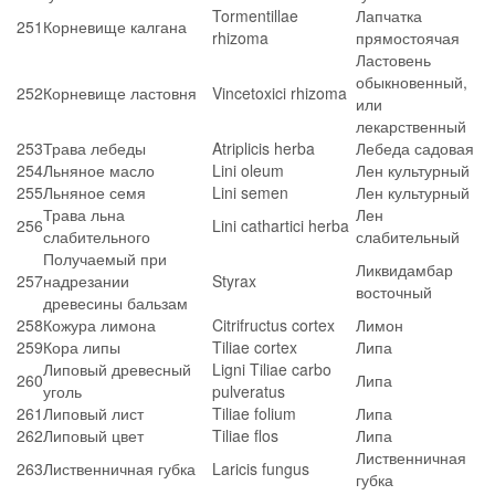
Tormentillae
Лапчатка
251
Корневище калгана
rhizoma
прямостоячая
Ластовень
обыкновенный,
252
Корневище ластовня
Vincetoxici rhizoma
или
лекарственный
253
Трава лебеды
Atriplicis herba
Лебеда садовая
254
Льняное масло
Lini oleum
Лен культурный
255
Льняное семя
Lini semen
Лен культурный
Трава льна
Лен
256
Lini cathartici herba
слабительного
слабительный
Получаемый при
Ликвидамбар
257
надрезании
Styrax
восточный
древесины бальзам
258
Кожура лимона
Citrifructus cortex
Лимон
259
Кора липы
Tiliae cortex
Липа
Липовый древесный
Ligni Tiliae carbo
260
Липа
уголь
pulveratus
261
Липовый лист
Tiliae folium
Липа
262
Липовый цвет
Tiliae flos
Липа
Лиственничная
263
Лиственничная губка
Laricis fungus
губка