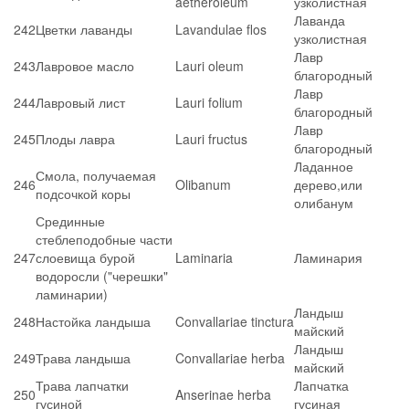
aetheroleum
узколистная
Лаванда
242
Цветки лаванды
Lavandulae flos
узколистная
Лавр
243
Лавровое масло
Lauri oleum
благородный
Лавр
244
Лавровый лист
Lauri folium
благородный
Лавр
245
Плоды лавра
Lauri fructus
благородный
Ладанное
Смола, получаемая
246
Olibanum
дерево,или
подсочкой коры
олибанум
Срединные
стеблеподобные части
247
слоевища бурой
Laminaria
Ламинария
водоросли ("черешки"
ламинарии)
Ландыш
248
Настойка ландыша
Convallariae tinctura
майский
Ландыш
249
Трава ландыша
Convallariae herba
майский
Трава лапчатки
Лапчатка
250
Anserinae herba
гусиной
гусиная