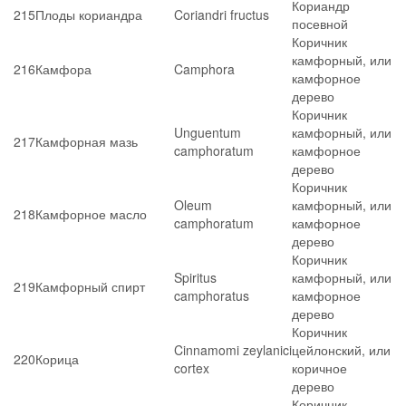
Кориандр
215
Плоды кориандра
Coriandri fructus
посевной
Коричник
камфорный, или
216
Камфора
Camphora
камфорное
дерево
Коричник
Unguentum
камфорный, или
217
Камфорная мазь
camphoratum
камфорное
дерево
Коричник
Oleum
камфорный, или
218
Камфорное масло
camphoratum
камфорное
дерево
Коричник
Spiritus
камфорный, или
219
Камфорный спирт
camphoratus
камфорное
дерево
Коричник
Cinnamomi zeylanici
цейлонский, или
220
Корица
cortex
коричное
дерево
Коричник