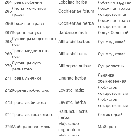
264
Трава лобелии
Lobeliae herba
Лобелия вздутая
Листья ложечной
Ложечная трава
265
Cochleariae folium
травы
лекарственная
Ложечная трава
266
Ложечная трава
Cochleariae herba
лекарственная
267
Корень лопуха
Bardanae radix
Лопух большой
Луковицы медвежьего
268
Allii ursini bulbus
Лук медвежий
лука
Трава медвежьего
269
Allii ursini herba
Лук медвежий
лука
Луковицы лука
270
Allii cepae sulbus
Лук репчатый
репчатого
Льнянка
271
Трава льнянки
Linariae herba
обыкновенная
Любисток
272
Корень любистока
Levistici radix
лекарственный
Любисток
273
Трава любистока
Levistici herba
лекарственный
Ranunculi acris
274
Трава лютика едкого
Лютик едкий
herba
Majoranae
275
Майорановая мазь
Майоран
unguentum
Majoranae