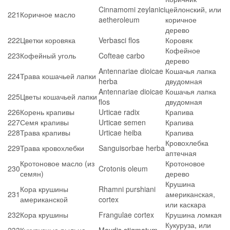
Cinnamomi zeylanici
цейлонский, или
221
Коричное масло
aetheroleum
коричное
дерево
222
Цветки коровяка
Verbasci flos
Коровяк
Кофейное
223
Кофейный уголь
Cofteae carbo
дерево
Antennariae dioicae
Кошачья лапка
224
Трава кошачьей лапки
herba
двудомная
Antennariae dioicae
Кошачья лапка
225
Цветы кошачьей лапки
flos
двудомная
226
Корень крапивы
Urticae radix
Крапива
227
Семя крапивы
Urticae semen
Крапива
228
Трава крапивы
Urticae heiba
Крапива
Кровохлебка
229
Трава кровохлебки
Sanguisorbae herba
аптечная
Кротоновое масло (из
Кротоновое
230
Crotonis oleum
семян)
дерево
Крушина
Кора крушины
Rhamni purshiani
231
американская,
американской
cortex
или каскара
232
Кора крушины
Frangulae cortex
Крушина ломкая
Кукуруза, или