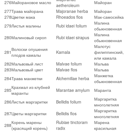
276
Майорановое масло
Майоран
aetheroleum
277
Трава майорана
Majoranae herba
Майоран
278
Цветки мака
Rhoeados flos
Мак-самосейка
Малина
279
Листья малины
Rubi idaei folium
обыкновенная
Малина
280
Малиновый сироп
Rubi idaei sirapus
обыкновенная
Малотус
Волоски опушения
281
Kamala
филиппинский,
плодов камалы
или камала
282
Мальвовый лист
Malvae folium
Мальва
283
Мальвовый цвет
Malvae flos
Мальва
Манжетка
284
Трава манжетки
Alchemillae herba
обыкновенная
Крахмал из клубней
285
Marantae amylum
Маранта
маранты
Маргаритка
286
Листья маргаритки
Bellidis folium
многолетняя
Маргаритка
287
Цветы маргаритки
Bellidis flos
многолетняя
Корень марены
Rubiae tinctoram
Марена
288
(красящий корень)
radix
красильная