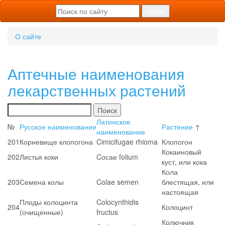
О сайте
Аптечные наименования
лекарственных растений
Поиск
Латинское
№
Русское наименование
Растение
↑
наименование
201
Корневище клопогона
Cimicifugae rhioma
Клопогон
Кокаиновый
202
Листья коки
Cосае folium
куст, или кока
Кола
203
Семена колы
Colae semen
блестящая, или
настоящая
Плоды колоцинта
Colocynthidis
204
Колоцинт
(очищенные)
fructus
Колючник