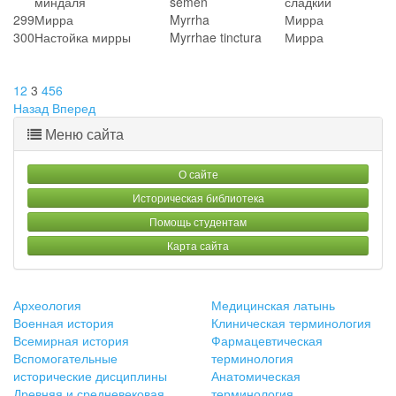
миндаля
semen
сладкий
299
Мирра
Myrrha
Мирра
300
Настойка мирры
Myrrhae tinctura
Мирра
1
2
3
4
5
6
Назад
Вперед
Меню сайта
О сайте
Историческая библиотека
Помощь студентам
Карта сайта
Археология
Медицинская латынь
Военная история
Клиническая терминология
Всемирная история
Фармацевтическая
Вспомогательные
терминология
исторические дисциплины
Анатомическая
Древняя и средневековая
терминология