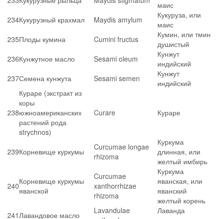
233
Кукурузные рыльца
Maydis stigmatum
маис
Кукуруза, или
234
Кукурузный крахмал
Maydis amylum
маис
Кумин, или тмин
235
Плоды кумина
Cumini fructus
душистый
Кунжут
236
Кунжутное масло
Sesami oleum
индийский
Кунжут
237
Семена кунжута
Sesami semen
индийский
Кураре (экстракт из
коры
238
южноамериканских
Curare
Кураре
растений рода
strychnos)
Куркума
Curcumae longae
239
Корневище куркумы
длинная, или
rhizoma
желтый имбирь
Куркума
Curcumae
Корневище куркумы
яванская, или
240
xanthorrhizae
яванской
яванский
rhizoma
желтый корень
Lavandulae
Лаванда
241
Лавандовое масло